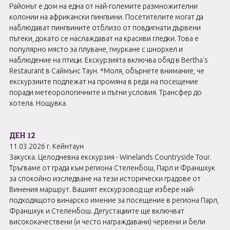
Районът е дом на една от най-големите размножителни
колонии на африкански пингвини. Посетителите могат да
наблюдават пингвините отблизо от повдигнати дървени
пътеки, докато се наслаждават на красиви гледки. Това е
популярно място за плуване, гмуркане с шнорхел и
наблюдение на птици. Екскурзията включва обяд в Bertha's
Restaurant в Саймънс Таун. *Моля, обърнете внимание, че
екскурзиите подлежат на промяна в реда на посещение
поради метеорологичните и пътни условия. Трансфер до
хотела. Нощувка.
ДЕН 12
11.03.2026 г. Кейнтаун
Закуска. Целодневна екскурзия - Winelands Countryside Tour.
Тръгваме от града към региона Стеленбош, Парл и Франшхук
за спокойно изследване на тези исторически градове от
Винения маршрут. Вашият екскурзовод ще избере най-
подходящото винарско имение за посещение в региона Парл,
Франшхук и Стеленбош. Дегустациите ще включват
висококачествени (и често награждавани) червени и бели