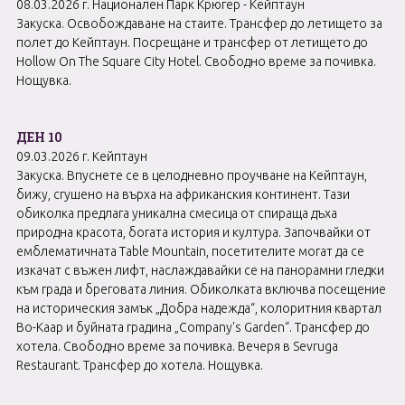
08.03.2026 г. Национален Парк Крюгер - Кейптаун
Закуска. Освобождаване на стаите. Трансфер до летището за
полет до Кейптаун. Посрещане и трансфер от летището до
Hollow On The Square City Hotel. Свободно време за почивка.
Нощувка.
ДЕН 10
09.03.2026 г. Кейптаун
Закуска. Впуснете се в целодневно проучване на Кейптаун,
бижу, сгушено на върха на африканския континент. Тази
обиколка предлага уникална смесица от спираща дъха
природна красота, богата история и култура. Започвайки от
емблематичната Table Mountain, посетителите могат да се
изкачат с въжен лифт, наслаждавайки се на панорамни гледки
към града и бреговата линия. Обиколката включва посещение
на историческия замък „Добра надежда“, колоритния квартал
Bo-Kaap и буйната градина „Company's Garden“. Трансфер до
хотела. Свободно време за почивка. Вечеря в Sevruga
Restaurant. Трансфер до хотела. Нощувка.