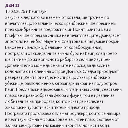
ДЕН 11
10.03.2026 г. Кейптаун
Закуска. След като ви вземем от хотела, ще тръгнем по
впечатляващото атлантическо крайбрежие. Ще преминем
през крайбрежните предградия Сий Пойнт, Бантри Бей и
Клифтън. Ще спрем за снимка на впечатляващите Дванадесет
апостоли на Тейбъл Маунтин. След това ще пътуваме покрай
Баковен и Ландъдно, белязани от корабокрушения,
пострадали от скандалните зимни бури на Кейп, след което
ще стигнем до живописното рибарско селище Хаут Бей.
Допълнително може да се качите на лодка, за да видите
колонията от тюлени на остров Дюйкър. Следва природният
резерват „Кейп Пойнт“, едно спиращо дъха крайбрежно
убежище, разположено в югозападния край на полуостров
Кейп. Предлагайки вдъхновяващи гледки към скали, девствени
плажове и разнообразна флора и фауна, той е идеален за
любителите на природата, които искат да изследват
живописни туристически пътеки и дивата природа.
Програмата продължава с плажът Боулдърс, който се намира
в Кейптаун, Южна Африка. Това е защитен плаж, съставен от
заливи между гранитни камъни и кристално чисти води.