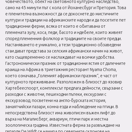
човечеството, обект на световното културно наследство,
само на 45 минути път с кола от Йоханесбург и Претория. Това
е пленителна възможност да се докоснете до мистичните
култури и традиции на африканските народи и да посетите пет
традиционни ферми, всяка от които е обитавана от
племената зулу, коса, педи, басото и ндебеле, които живеят
според племенния фолклор и традициите на своите предци.
Настаняването е уникално, а тези традиционно обзаведени
стаи дават представа за селския африкански начин на живот,
като същевременно се наслаждават на всички удобства.
Гастрономически празник от традиционни ястия от далечните
краища на Африка в триетажния ресторант Nyama Choma,
което означава „Големият африкански празник“, е част от
културното преживяване. Разположен в близост до язовир
Хартебееспоорт, комплексът предлага дейности, свързани с
разходки с животни, пешеходни пътеки, екскурзии с
екскурзовод, посветени на англо-бурската история,
занаятчийски пазари, конна езда и наблюдение на птици. В
непосредствена близост има живописен въжен лифт до
върха на Магалисберг, аквариум, птичи парк и местна
зоологическа градина. Известната ферма за развъждане на
гепарди De Wildt се намира по северните склонове на