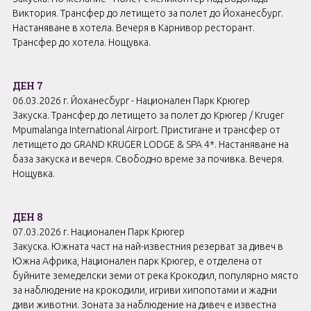
Виктория. Трансфер до летището за полет до Йоханесбург.
Настаняване в хотела. Вечеря в Карнивор ресторант.
Трансфер до хотела. Нощувка.
ДЕН 7
06.03.2026 г. Йоханесбург - Национален Парк Крюгер
Закуска. Трансфер до летището за полет до Крюгер / Kruger
Mpumalanga International Airport. Пристигане и трансфер от
летището до GRAND KRUGER LODGE & SPA 4*. Настаняване на
база закуска и вечеря. Свободно време за почивка. Вечеря.
Нощувка.
ДЕН 8
07.03.2026 г. Национален Парк Крюгер
Закуска. Южната част на най-известния резерват за дивеч в
Южна Африка, Национален парк Крюгер, е отделена от
буйните земеделски земи от река Крокодил, популярно място
за наблюдение на крокодили, игриви хипопотами и жадни
диви животни. Зоната за наблюдение на дивеч е известна