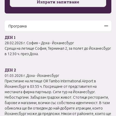
Изпрати запитване
Програма
ДЕН 1
28.02.2026 г. София – Доха - Йоханесбург
Среща на летище София, Терминал 2, за полет до Йоханесбург
в 12:30 ч. през Доха.
ДЕН 2
01.03.2026 г. Доха - Йоханесбург
Пристигане на летище OR Tambo International Airport в
Йоханесбург в 03:55 ч. Посрещане от представител на
местаната фирма партньор. Сити тур на Йоханесбург.
Небостъргачи. Забързан градски живот. Стотици ресторанти,
барове и магазини, всички със собствена идентичност. В тази
обиколка ще Ви отведем до най-добрите атракции, които
Йоханесбург може да предложи. Някои от районите, които ще