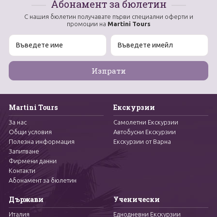
Абонамент за бюлетин
С нашия бюлетин получавате първи специални оферти и
промоции на
Martini Tours
Martini Tours
Екскурзии
За нас
Самолетни Екскурзии
Общи условия
Автобусни Екскурзии
Полезна информация
Екскурзии от Варна
Запитване
Фирмени данни
Контакти
Абонамент за бюлетин
Държави
Ученически
Италия
Еднодневни Екскурзии