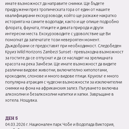
имате възможност да направите снимки. Ще бъдете
придружени през тропическата гора от един от нашите
квалифицирани екскурзоводи, който ще разкаже накратко
историята на самите водопади, както и ще опише подробно
флората, фауната, птиците и дивата природа и други
интересни места. Екскурзоводите с удоволствие ще Ви
помогнат да запечатате този невероятен момент.
Дъждобрани се предоставят при необходимост. Следобеден
Круиз Wild Horizons Zambezi Sunset - превъзходна възможност
за гостите да се отпуснат и да се насладят на зрелищната
красота на река Замбези. Ще имате възможност да видите
различни видове животни, включително хипопотами,
крокодили, слонове и много видове птици. Круизът е много
популярна атракция с чудесни възможности за изключителни
снимки на фона на африканския залез. Пътуването включва
алкохолни и безалкохолни напитки и хапки. Завръщане в
хотела. Нощувка.
ДЕН 5
04.03.2026 г. Национален парк Чобе и Водопада Виктория,