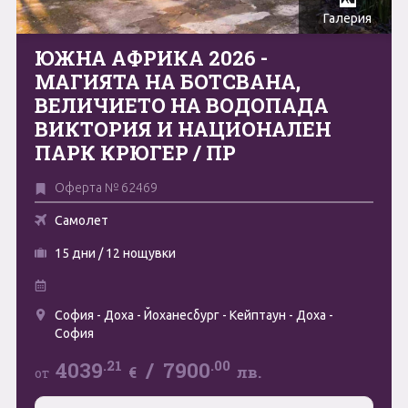
Галерия
Май
0894 466 775
Форма за запитване
ЮЖНА АФРИКА 2026 -
Юни
МАГИЯТА НА БОТСВАНА,
ВЕЛИЧИЕТО НА ВОДОПАДА
Юли
Свържете се с нас
ВИКТОРИЯ И НАЦИОНАЛЕН
Август
ПАРК КРЮГЕР / ПР
Септември
Оферта № 62469
Октомври
Самолет
Ноември
15 дни / 12 нощувки
Декември
София - Доха - Йоханесбург - Кейптаун - Доха -
София
.21
.00
4039
/
7900
€
лв.
от