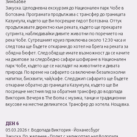
Зимбабве
Закуска. Целодневна екскурзия до Национален парк Чобе в
Ботсвана. Програмата продължава с трансфер до границата
Казунгула, където ще Ви посрещне гид от Ботсвана. Оттук
продължавате директно към реката, където ще прекарате
сутринта, наблюдавайки дивите животни по поречието на
река Чобе. Сутрешният круиз приключва около 12:30 часа и
след това ще бъдете откарани до хотел на брега на реката за
обяд на бюфет. След обяд ще имате възможност да се качите
на джипове за следобедно сафари шофиране в Национален
парк Чобе, където ще се насладят на животните и дивата
природа. По време на сафарито са включени безалкохолни
напитки, бисквити, чай/кафе. След джип сафарито ще бъдете
откарани обратно до границата Казунгула, където ще Ви
посрещне местния гид за обратния трансфер до водопада
Виктория. Вечеря в The Boma с музика, танци и традиционни
вкусове на местни деликатеси. Трансфер до хотела. Нощувка.
ДЕН 6
05.03.2026 г. Водопада Виктория - Йоханесбург
Закуска. По желание - Полет с хеликоптер над Водопада