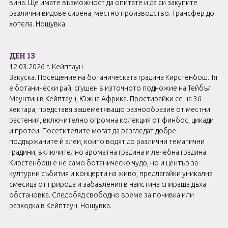
вина. Ще имате възможност да опитате и да си закупите
различни видове сирена, местно производство. Трансфер до
хотела. Нощувка.
ДЕН 13
12.03.2026 г. Кейптаун
Закуска. Посещение на ботаническата градина Кирстенбош. Тя
е ботанически рай, сгушен в източното подножие на Тейбъл
Маунтин в Кейптаун, Южна Африка. Простирайки се на 36
хектара, представя зашеметяващо разнообразие от местни
растения, включително огромна колекция от финбос, цикади
и протеи. Посетителите могат да разгледат добре
поддържаните ѝ алеи, които водят до различни тематични
градини, включително ароматна градина и лечебна градина.
Кирстенбош е не само ботаническо чудо, но и център за
културни събития и концерти на живо, предлагайки уникална
смесица от природа и забавления в наистина спираща дъха
обстановка. Следобяд свободно време за почивка или
разходка в Кейптаун. Нощувка.