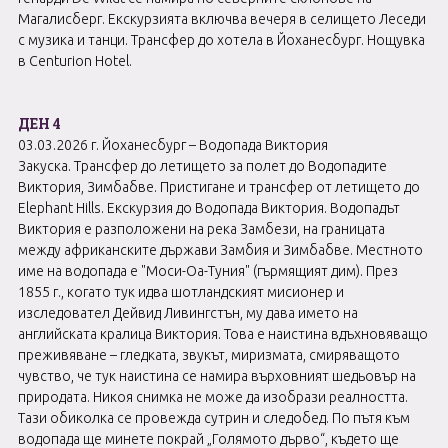
Магалисберг. Екскурзията включва вечеря в селището Леседи
с музика и танци. Трансфер до хотела в Йоханесбург. Нощувка
в Centurion Hotel.
ДЕН 4
03.03.2026 г. Йоханесбург – Водопада Виктория
Закуска. Трансфер до летището за полет до Водопадите
Виктория, Зимбабве. Пристигане и трансфер от летището до
Elephant Hills. Екскурзия до Водопада Виктория. Водопадът
Виктория е разположени на река Замбези, на границата
между африканските държави Замбия и Зимбабве. Местното
име на водопада е "Моси-Оа-Туния" (гърмящият дим). През
1855 г., когато тук идва шотландският мисионер и
изследовател Дейвид Ливингстън, му дава името на
английската кралица Виктория. Това е наистина вдъхновяващо
преживяване – гледката, звукът, миризмата, смиряващото
чувство, че тук наистина се намира върховният шедьовър на
природата. Никоя снимка не може да изобрази реалността.
Тази обиколка се провежда сутрин и следобед. По пътя към
водопада ще минете покрай „Голямото дърво“, където ще