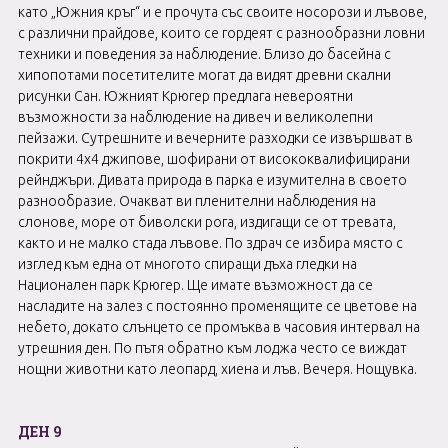
като „Южния кръг“ и е прочута със своите носорози и лъвове,
с различни прайдове, които се гордеят с разнообразни ловни
техники и поведения за наблюдение. Близо до басейна с
хипопотами посетителите могат да видят древни скални
рисунки Сан. Южният Крюгер предлага невероятни
възможности за наблюдение на дивеч и великолепни
пейзажи. Сутрешните и вечерните разходки се извършват в
покрити 4x4 джипове, шофирани от висококвалифицирани
рейнджъри. Дивата природа в парка е изумителна в своето
разнообразие. Очакват ви пленителни наблюдения на
слонове, море от биволски рога, издигащи се от тревата,
както и не малко стада лъвове. По здрач се избира място с
изглед към една от многото спиращи дъха гледки на
Национален парк Крюгер. Ще имате възможност да се
насладите на залез с постоянно променящите се цветове на
небето, докато слънцето се промъква в часовия интервал на
утрешния ден. По пътя обратно към лоджа често се виждат
нощни животни като леопард, хиена и лъв. Вечеря. Нощувка.
ДЕН 9