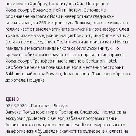
посетим, са Хилброу, Конститушън Хил, Централен
Йоханесбург, Браамфонтейн и Нютаун. Започваме
опознаване на града с Йози и невероятната гледка към
впечатляващата 269-метрова кула Телком, която се вижда на
голяма част от емблематичните снимки на Йоханесбург. След
това влизаме във вдъхновяващия Конститушън Хил – и в Съда
(когато не е в заседание). Политически активисти като Нелсън
Мандела и Махатма Ганди някога са били държани тук. По
време на обиколка ще научите част от правната история на
Йоханесбург. Трансфер и настаняване в Centurion Hotel.
Свободно време за почивка. Вечеря в местения ресторант
Sukhumi в района на Soweto, Johannesburg. Трансфер обратно
до хотела. Нощувка.
ДЕН 3
02.03.2026 г. Претория - Леседи
Закуска. Полудневен тур в Претория. Следобяд - полудневна
екскурзия до Леседи с вечеря, забавна програма и танци.
Африканското културно селище Lesedi се намира в сърцето
на африканския бушвелд и скалистите хълмове, в Люлката на