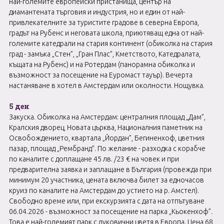
най-големите европейски пристанища, център на
диамантената търговия и индустрия, но и един от най-
привлекателните за туристите градове в северна Европа,
градът на Рубенс и неговата школа, приютяващ една от най-
големите катедрали на стария континент (обиколка на стария
град - замъка „Стен”, „Гран Плас”, Кметството, Катедралата,
къщата на Рубенс) и на Ротердам (панорамна обиколка и
възможност за посещение на Еуромаст тауър). Вечерта
настаняване в хотел в Амстердам или околности. Нощувка.
5 ден
Закуска. Обиколка на Амстердам: централния площад „Дам”,
Кралския дворец, Новата църква, Националния паметник на
Освобождението, квартала „Йордан”, Бегиненхоф, цветния
пазар, площад „Рембранд”. По желание - разходка с корабче
по каналите с доплащане 45 лв. /23 € на човек и при
предварителна заявка и заплащане в България (провежда при
минимум 20 участника, цената включва билет за едночасов
круиз по каналите на Амстердам до устието на р. Амстел).
Свободно време или, при екскурзията с дата на отпътуване
06.04.2026 - възможност за посещение на парка „Кьокенхоф”.
Това е най-големият парк с луковични цветя в Европа. Цена 68