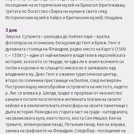
посещение на историческия музей на Брюксел (притежаващ
третата по богатство сбирка на мумии в света след
Историческия музей в Кайро и Британския музей). Нощувка.
3 ден
Закуска. Сутринта – разходка до Хейзел парк – кратка
фотопауза на Атомиома. Екскурзия до Гент и Брюж. Гент е
духовната столица на Фландрия, родно място на Карл V (1500
г. – 1558 г.) – един от най-великите владетели в европейската
история, за когото се твърди, че едва ли е знаел всичките си
титли и корони и че слънцето никога не е залязвало над
владенията му. Днес Гент е оживен туристически център,
второ по големина пристанище на Белгия, след Антверпен.
Построен върху многобройни островчета на мястото, където
р. Лис се влива в р. Шелда, градът е прорязан от множество
канали и потапя посетителя в интимната поезия на своите
кейове и в изключителната атмосфера на своите паметници с
дълга история. Разходка из старата част на града – катедралата,
часовниковата кула, кметството, моста Сен Мишел, Кея на
тревите, зеленчуковия пазар, Петъчния пазар, Кея на жерава,
замъка на графовете на Фландрия. Следобед – посещение на