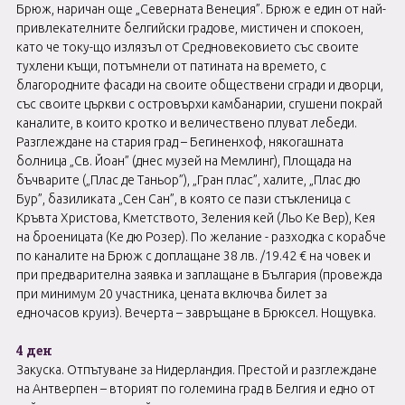
Брюж, наричан още „Северната Венеция”. Брюж е един от най-
привлекателните белгийски градове, мистичен и спокоен,
като че току-що излязъл от Средновековието със своите
тухлени къщи, потъмнели от патината на времето, с
благородните фасади на своите обществени сгради и дворци,
със своите църкви с островърхи камбанарии, сгушени покрай
каналите, в които кротко и величествено плуват лебеди.
Разглеждане на стария град – Бегиненхоф, някогашната
болница „Св. Йоан” (днес музей на Мемлинг), Площада на
бъчварите („Плас де Таньор”), „Гран плас”, халите, „Плас дю
Бур”, базиликата „Сен Сан”, в която се пази стъкленица с
Кръвта Христова, Кметството, Зеления кей (Льо Ке Вер), Кея
на броеницата (Ке дю Розер). По желание - разходка с корабче
по каналите на Брюж с доплащане 38 лв. /19.42 € на човек и
при предварителна заявка и заплащане в България (провежда
при минимум 20 участника, цената включва билет за
едночасов круиз). Вечерта – завръщане в Брюксел. Нощувка.
4 ден
Закуска. Отпътуване за Нидерландия. Престой и разглеждане
на Антверпен – вторият по големина град в Белгия и едно от