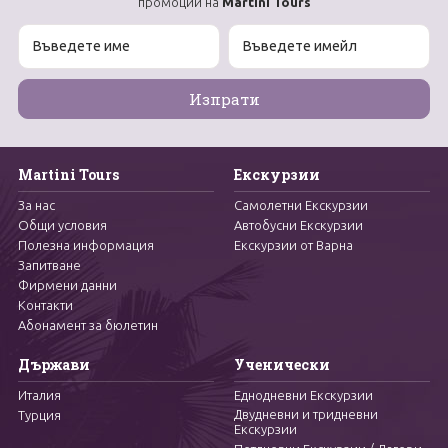
промоции на
Martini Tours
Martini Tours
Екскурзии
За нас
Самолетни Екскурзии
Общи условия
Автобусни Екскурзии
Полезна информация
Екскурзии от Варна
Запитване
Фирмени данни
Контакти
Абонамент за бюлетин
Държави
Ученически
Италия
Еднодневни Екскурзии
Двудневни и тридневни
Турция
Екскурзии