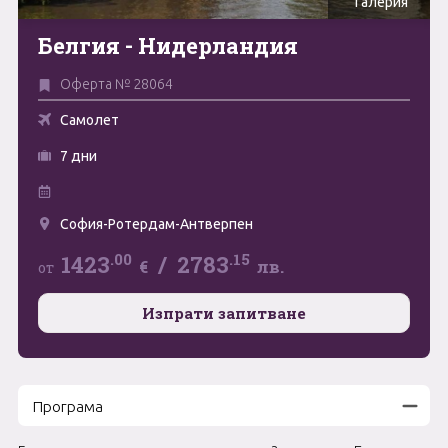
Галерия
Май
Белгия - Нидерландия
0894 466 775
Форма за запитване
Юни
Оферта № 28064
Юли
Свържете се с нас
Самолет
Август
7 дни
Септември
София-Ротердам-Антверпен
Октомври
.00
.15
1423
/
2783
€
лв.
от
Ноември
Изпрати запитване
Декември
Програма