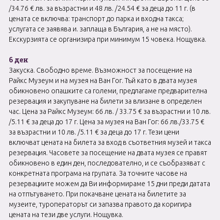
/34.76 € лв. за възрастни и 48 лв. /24.54 € за деца до 11 г. (в
цената се включва: транспорт до парка и входна такса;
услугата се заявява и. заплаща в България, а не на място).
Екскурзията се организира при минимум 15 човека. Нощувка.
6 ден
Закуска. Свободно време. Възможност за посещение на
Райкс Музеум и на музея на Ван Гог. Тъй като в двата музея
обикновено опашките са големи, предлагаме предварителна
резервация и закупуване на билети за влизане в определен
час. Цена за Райкс Музеум: 66 лв. / 33.75 € за възрастни и 10 лв.
/5.11 € за деца до 17 г. Цена за музея на Ван Гог: 66 лв./33.75 €
за възрастни и 10 лв. /5.11 € за деца до 17 г. Тези цени
включват цената на билета за вход в съответния музей и такса
резервация. Часовете за посещение на двата музея се правят
обикновено в един ден, последователно, и се съобразяват с
конкретната програма на групата. За точните часове на
резервациите можем да Ви информираме 15 дни преди датата
на отпътуването. При покачване цената на билетите за
музеите, туроператорът си запазва правото да коригира
цената на тези две услуги. Нощувка.