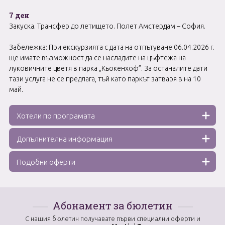
7 ден
Закуска. Трансфер до летището. Полет Амстердам – София.
Забележка: При екскурзията с дата на отпътуване 06.04.2026 г.
ще имате възможност да се насладите на цъфтежа на
луковичните цветя в парка „Кьокенхоф”. За останалите дати
тази услуга не се предлага, тъй като паркът затваря в на 10
май.
Хотели по програмата
Допълнителна информация
Подобни оферти
Абонамент за бюлетин
С нашия бюлетин получавате първи специални оферти и