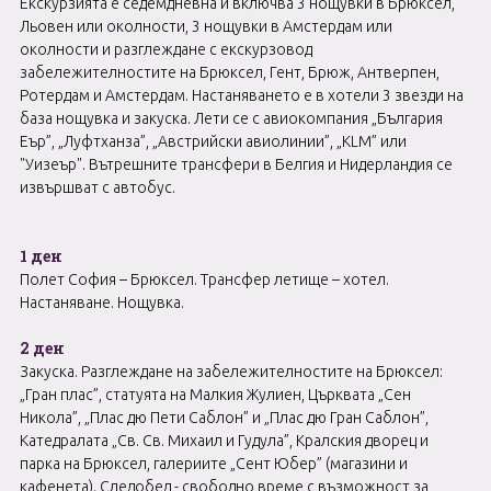
Екскурзията е седемдневна и включва 3 нощувки в Брюксел,
Льовен или околности, 3 нощувки в Амстердам или
околности и разглеждане с екскурзовод
забележителностите на Брюксел, Гент, Брюж, Антверпен,
Ротердам и Амстердам. Настаняването е в хотели 3 звезди на
база нощувка и закуска. Лети се с авиокомпания „България
Еър”, „Луфтханза”, „Австрийски авиолинии”, „КLM” или
"Уизеър". Вътрешните трансфери в Белгия и Нидерландия се
извършват с автобус.
1 ден
Полет София – Брюксел. Трансфер летище – хотел.
Настаняване. Нощувка.
2 ден
Закуска. Разглеждане на забележителностите на Брюксел:
„Гран плас”, статуята на Малкия Жулиен, Църквата „Сен
Никола”, „Плас дю Пети Саблон” и „Плас дю Гран Саблон”,
Катедралата „Св. Св. Михаил и Гудула”, Кралския дворец и
парка на Брюксел, галериите „Сент Юбер” (магазини и
кафенета). Следобед - свободно време с възможност за