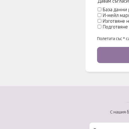
Давам съгласи
База данни
И-мейл мар
Изготвяне 
Подготвяне 
Полетата със * с
С нашия 