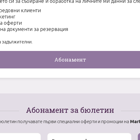
ето си за събиране и обработка на личните ми данни за сл
 редовни клиенти
кетинг
на оферти
на документи за резервация
а задължителни.
Абонамент за бюлетин
бюлетин получавате първи специални оферти и промоции на
Mart