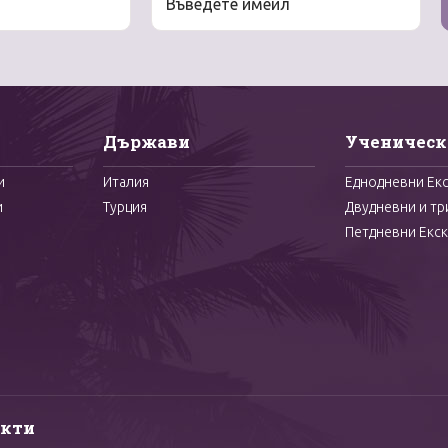
Държави
Ученическ
и
Италия
Еднодневни Ек
и
Турция
Двудневни и тр
Петдневни Екск
акти