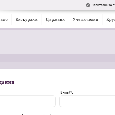
Запитване за п
ало
Екскурзии
Държави
Ученически
Кру
данни
E-mail*: