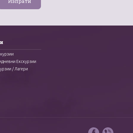
и
скурзии
идневни Екскурзии
урзии / Лагери