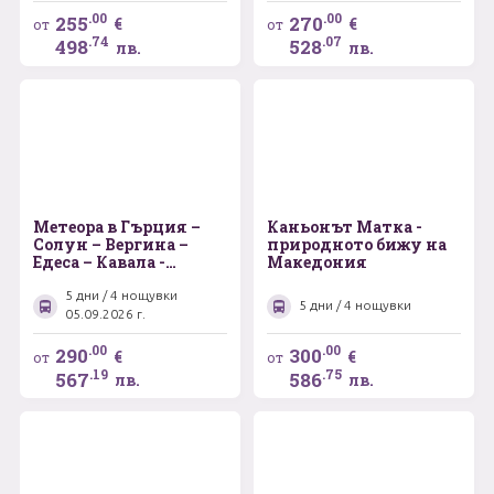
.00
.00
255
270
€
€
от
от
.74
.07
498
528
лв.
лв.
Метеора в Гърция –
Каньонът Матка -
Солун – Вергина –
природното бижу на
Едеса – Кавала -
Македония
Мелник
5 дни / 4 нощувки
5 дни / 4 нощувки
05.09.2026 г.
.00
.00
290
300
€
€
от
от
.19
.75
567
586
лв.
лв.