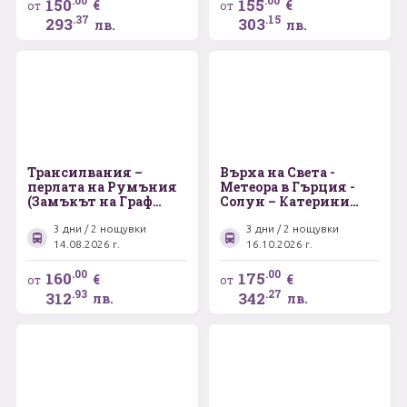
танцуващи мечки в
.00
.00
150
155
€
€
от
от
град Белица
.37
.15
293
303
лв.
лв.
Трансилвания –
Върха на Света -
перлата на Румъния
Метеора в Гърция -
(Замъкът на Граф
Солун – Катерини
Дракула – Брашов –
Паралия – Кавала
Синая)
3 дни / 2 нощувки
3 дни / 2 нощувки
14.08.2026 г.
16.10.2026 г.
.00
.00
160
175
€
€
от
от
.93
.27
312
342
лв.
лв.