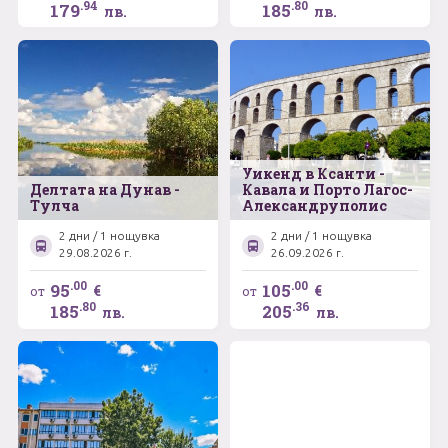
.94
.80
179
185
лв.
лв.
Уикенд в Ксанти -
Делтата на Дунав -
Кавала и Порто Лагос-
Тулча
Александруполис
2 дни / 1 нощувка
2 дни / 1 нощувка
29.08.2026 г.
26.09.2026 г.
.00
.00
95
105
€
€
от
от
.80
.36
185
205
лв.
лв.