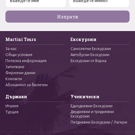
Martini Tours
Екскурзии
За нас
Самолетни Екскурзии
Общи условия
Автобусни Екскурзии
Полезна информация
Екскурзии от Варна
Запитване
Фирмени данни
Контакти
Абонамент за бюлетин
Държави
Ученически
Италия
Еднодневни Екскурзии
Двудневни и тридневни
Турция
Екскурзии
Петдневни Екскурзии / Лагери