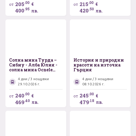
.00
.00
205
215
€
€
от
от
.95
.50
400
420
лв.
лв.
Солна мина Турда –
История и природни
Сибиу - Алба Юлия -
красоти на източна
солна мина Ocnele
Гърция
Mari - музеен
комплекс Астра -
4 дни / 3 нощувки
4 дни / 3 нощувки
замъка Корвин
29.10.2026 г.
08.10.2026 г.
.00
.00
240
245
€
€
от
от
.40
.18
469
479
лв.
лв.