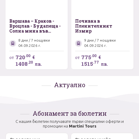
Варшава – Краков -
Почивка в
Вроцлав - Будапеща -
Пленителният
Солна мина във
Измир
Величка - Клуж-
Напока
8 дни / 7 нощувки
9 дни / 7 нощувки
04.09.2026 г.
04.09.2026 г.
.00
.00
720
775
€
€
от
от
.20
.77
1408
1515
лв.
лв.
Актуално
Абонамент за бюлетин
С нашия бюлетин получавате първи специални оферти и
промоции на
Martini Tours