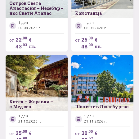
Остров Света
Анастасия – Несебър –
нос Свети Атанас
Констанца
1 ден
1 ден
09.08.2026 г.
08.08.2026 г.
.00
.00
22
25
€
€
от
от
.03
.90
43
48
лв.
лв.
Котел – Жеравна –
с.Медвен
Шопинг в Люлебургас
1 ден
1 ден
31.10.2026 г.
21.11.2026 г.
.00
.00
25
30
€
€
от
от
.90
.67