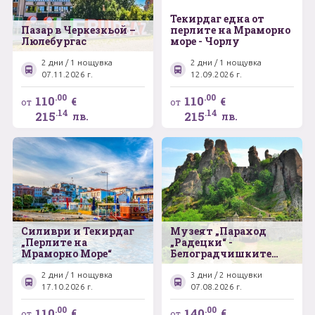
Текирдаг една от
Пазар в Черкезкьой –
перлите на Мраморно
Люлебургас
море - Чорлу
2 дни / 1 нощувка
2 дни / 1 нощувка
07.11.2026 г.
12.09.2026 г.
.00
.00
110
110
€
€
от
от
.14
.14
215
215
лв.
лв.
Силиври и Текирдаг
Музеят „Параход
„Перлите на
„Радецки“ -
Мраморно Море“
Белоградчишките
скали – Българският
замък „Баба Вида“ –
2 дни / 1 нощувка
3 дни / 2 нощувки
Плевенската
17.10.2026 г.
07.08.2026 г.
панорама –
Единственият музей
.00
.00
110
140
€
€
от
от