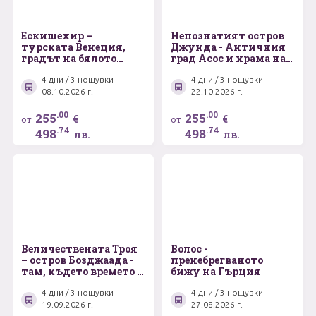
Ескишехир –
Непознатият остров
турската Венеция,
Джунда - Античния
градът на бялото
град Асос и храма на
злато, но и много
Аполон Сминтейон –
повече – Бурса –
Бергама - Айвалък -
4 дни / 3 нощувки
4 дни / 3 нощувки
Изник - Истанбул
Чанаккале -
08.10.2026 г.
22.10.2026 г.
Величествената Троя
.00
.00
255
255
€
€
от
от
.74
.74
498
498
лв.
лв.
Величествената Троя
Волос -
– остров Бозджаада -
пренебрегваното
там, където времето е
бижу на Гърция
спряло – Бергама -
Айвалък - Чанаккале
4 дни / 3 нощувки
4 дни / 3 нощувки
19.09.2026 г.
27.08.2026 г.