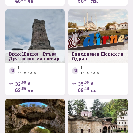
48
58
лв.
лв.
Връх Шипка – Етъра –
Еднодневен Шопинг в
Дряновски манастир
Одрин
1 ден
1 ден
22.08.2026 г.
12.09.2026 г.
.00
.00
32
35
€
€
от
от
.59
.45
62
68
лв.
лв.