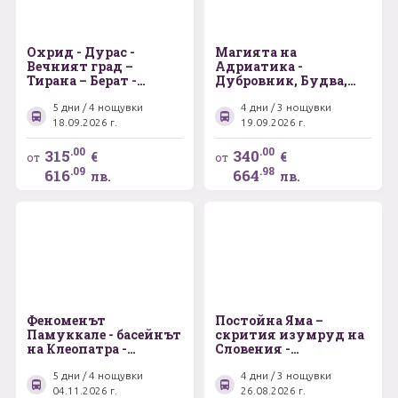
Охрид - Дурас -
Магията на
Вечният град –
Адриатика -
Тирана – Берат -
Дубровник, Будва,
Скопие
Котор
5 дни / 4 нощувки
4 дни / 3 нощувки
18.09.2026 г.
19.09.2026 г.
.00
.00
315
340
€
€
от
от
.09
.98
616
664
лв.
лв.
Феноменът
Постойна Яма –
Памуккале - басейнът
скрития изумруд на
на Клеопатра -
Словения -
древният град
Плитвички езера -
Хиераполис – Ефес -
Загреб
5 дни / 4 нощувки
4 дни / 3 нощувки
домът на Дева Мария
04.11.2026 г.
26.08.2026 г.