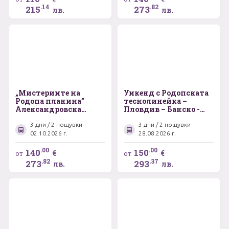
на виното на
.14
.82
215
273
лв.
лв.
Балканския
полуостров
„Мистериите на
Уикенд с Родопската
Родопа планина”
теснолинейка –
Александровска
Пловдив – Банско -
гробница – Златоград
Костенски водопад
– Кърджали –
3 дни / 2 нощувки
3 дни / 2 нощувки
археологическият
02.10.2026 г.
28.08.2026 г.
средновековен
комплекс Перперикон
.00
.00
140
150
€
€
от
от
.82
.37
273
293
лв.
лв.