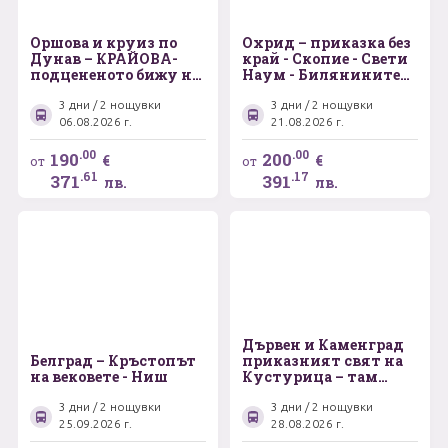
Оршова и круиз по
Охрид – приказка без
Дунав – КРАЙОВА-
край - Скопие - Свети
подцененото бижу на
Наум - Билянините
Южна Румъния –
извори
Баните на Херкулес
3 дни / 2 нощувки
3 дни / 2 нощувки
-Бабините Видини
06.08.2026 г.
21.08.2026 г.
кули
.00
.00
190
200
€
€
от
от
.61
.17
371
391
лв.
лв.
Дървен и Каменград
Белград – Кръстопът
приказният свят на
на вековете - Ниш
Кустурица – там
където живота е чудо
3 дни / 2 нощувки
3 дни / 2 нощувки
25.09.2026 г.
28.08.2026 г.