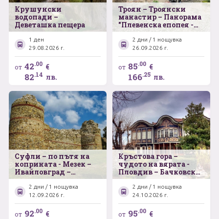
Крушунски
Троян – Троянски
водопади –
манастир – Панорама
Деветашка пещера
"Плевенска епопея -
1877 г." - Ловеч
1 ден
2 дни / 1 нощувка
29.08.2026 г.
26.09.2026 г.
.00
.00
42
85
€
€
от
от
.14
.25
82
166
лв.
лв.
Суфли – по пътя на
Кръстова гора –
коприната - Мезек –
чудото на вярата -
Ивайловград –
Пловдив – Бачковски
Димотика
манастир
2 дни / 1 нощувка
2 дни / 1 нощувка
12.09.2026 г.
24.10.2026 г.
.00
.00
92
95
€
€
от
от