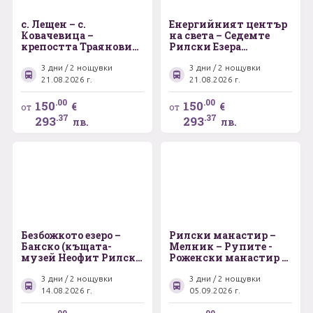
с. Лещен – с.
Енергийният център
Ковачевица –
на света – Седемте
крепостта Траянови
Рилски Езера
врата - паркът за
(Паничище – Рилски
танцуващи мечки в
езера - Овчаренски
3 дни / 2 нощувки
3 дни / 2 нощувки
град Белица -
вдопад - Сепарева
21.08.2026 г.
21.08.2026 г.
Червената църква –
баня - Цари Мали
Крепостта
град)
.00
.00
150
150
€
€
от
от
„Перистера“ – Банско
.37
.37
293
293
лв.
лв.
Безбожкото езеро –
Рилски манастир –
Банско (къщата-
Мелник – Рупите -
музей Неофит Рилски
Роженски манастир -
- родната къща на
Хераклея Синтика
Никола Вапцаров -
-гр. Петрич ,,Къща
3 дни / 2 нощувки
3 дни / 2 нощувки
църква Света Троица)
музей на Ванга"
14.08.2026 г.
05.09.2026 г.
- паркът за