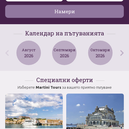
Май
Намери
0894 466 775
Форма за запитване
Юни
Календар на пътуванията
Юли
Свържете се с нас
Август
Август
Септември
Октомври
2026
2026
2026
Септември
Октомври
Специални оферти
Ноември
Изберете
Martini Tours
за вашето приятно пътуване
Декември