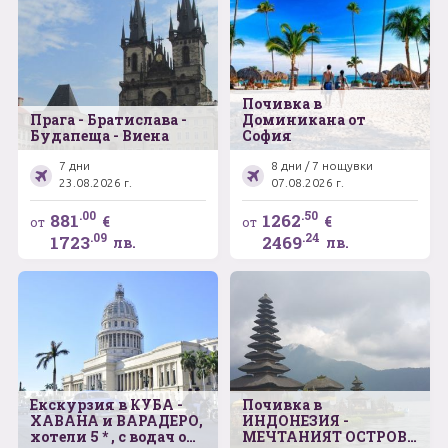
Почивка в
Прага - Братислава -
Доминикана от
Будапеща - Виена
София
7 дни
8 дни / 7 нощувки
23.08.2026 г.
07.08.2026 г.
.00
.50
881
1262
€
€
от
от
.09
.24
1723
2469
лв.
лв.
Екскурзия в КУБА -
Почивка в
ХАВАНА и ВАРАДЕРО,
ИНДОНЕЗИЯ -
хотели 5 * , с водач от
МЕЧТАНИЯТ ОСТРОВ