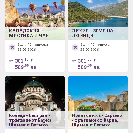
КАПАДОКИЯ –
ЛИКИЯ – ЗЕМЯ НА
МИСТИКА И ЧАР
ЛЕГЕНДИ
8 дни / 7 нощувки
8 дни / 7 нощувки
22.09.2026 г.
22.09.2026 г.
.15
.15
301
301
€
€
от
от
.00
.00
589
589
лв.
лв.
Коледа - Белград -
Нова година - Сараево
тръгване от Варна,
- тръгване от Варна,
Шумен и Велико
Шумен и Велико
Търново
Търново