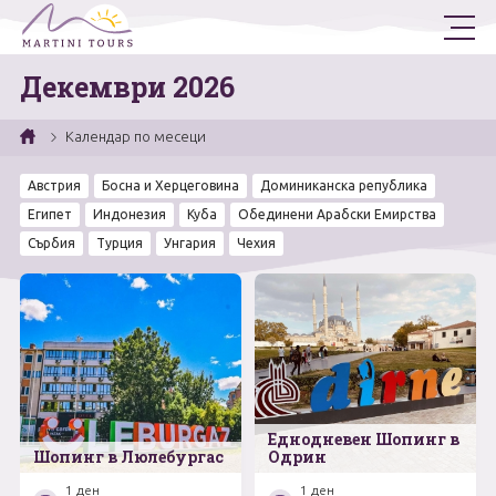
Декември 2026
Екскурзии
Държави
Самолетни Екскурзии
Календар по месеци
Автобусни Екскурзии
Ученически
Гърция
Австрия
Босна и Херцеговина
Доминиканска република
Египет
Индонезия
Куба
Обединени Арабски Емирства
Турция
Круизи
Еднодневни Екскурзии
Сърбия
Турция
Унгария
Чехия
Италия
Екскурзии от Варна
Двудневни и тридневни Екскурзии
Испания
Програма 2026
Петдневни Екскурзии / Лагери
България
Януари
Още
Египет
Февруари
За нас
Общи условия
Еднодневен Шопинг в
Сърбия
Март
Полезна информация
Запитване
Шопинг в Люлебургас
Одрин
Контакти
Фирмени данни
Румъния
Април
1 ден
1 ден