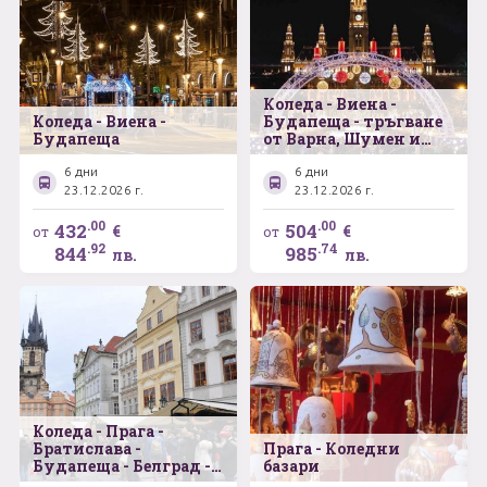
Коледа - Виена -
Коледа - Виена -
Будапеща - тръгване
Будапеща
от Варна, Шумен и
Велико Търново
6 дни
6 дни
23.12.2026 г.
23.12.2026 г.
.00
.00
432
504
€
€
от
от
.92
.74
844
985
лв.
лв.
Коледа - Прага -
Братислава -
Прага - Коледни
Будапеща - Белград -
базари
от Варна, Шумен и