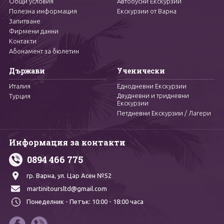
Общи условия
Автобусни Екскурзии
Полезна информация
Екскурзии от Варна
Запитване
Фирмени данни
Контакти
Абонамент за бюлетин
Държави
Ученически
Италия
Еднодневни Екскурзии
Двудневни и тридневни
Турция
Екскурзии
Петдневни Екскурзии / Лагери
Информация за контакти
0894 466 775
гр. Варна,
ул. Цар Асен №52
martinitoursltd@gmail.com
Понеделник - Петък:
10:00 - 18:00 часа