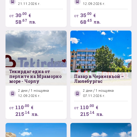
21.11.2026 г.
12.09.2026 г.
Май
.00
.00
30
35
0894 466 775
€
€
Форма за запитване
от
от
.67
.45
58
68
лв.
лв.
Юни
Юли
Свържете се с нас
Август
Септември
Текирдаг една от
Октомври
перлите на Мраморно
Пазар в Черкезкьой –
море - Чорлу
Люлебургас
Ноември
2 дни / 1 нощувка
2 дни / 1 нощувка
12.09.2026 г.
07.11.2026 г.
Декември
.00
.00
110
110
€
€
от
от
.14
.14
215
215
лв.
лв.