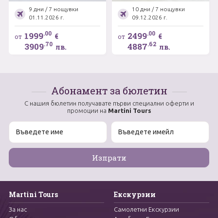
България, по
БАЛИ - с водач от
стъпките на
България!
9 дни / 7 нощувки
10 дни / 7 нощувки
Хемингуей и
01.11.2026 г.
09.12.2026 г.
включена екскурзия
в долината Винялес !
.00
.00
1999
2499
€
€
от
от
.70
.62
3909
4887
лв.
лв.
Абонамент за бюлетин
С нашия бюлетин получавате първи специални оферти и
промоции на
Martini Tours
Martini Tours
Екскурзии
За нас
Самолетни Екскурзии