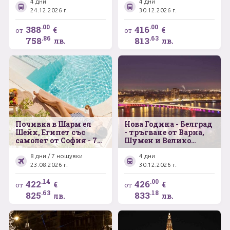
4 дни
4 дни
24.12.2026 г.
30.12.2026 г.
.00
.00
388
416
€
€
от
от
.86
.63
758
813
лв.
лв.
Почивка в Шарм ел
Нова Година - Белград
Шейх, Египет със
- тръгване от Варна,
самолет от София - 7
Шумен и Велико
нощувки
Търново
8 дни / 7 нощувки
4 дни
23.08.2026 г.
30.12.2026 г.
.14
.00
422
426
€
€
от
от
.63
.18
825
833
лв.
лв.