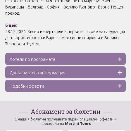
на кръста. Около 19.00 ч - отпътуване по маршрут Виена –
Будапеща – Белград – София – Велико Търново - Варна. Нощен
преход.
6 ден
28.12.2026: Късно вечерта или в първите часове на следващия
ден – пристигане във Варна с междинни спирки във Велико
Търново и Шумен.
Хотели по програмата
Допълнителна информация
Подобни оферти
Абонамент за бюлетин
С нашия бюлетин получавате първи специални оферти и
промоции на
Martini Tours