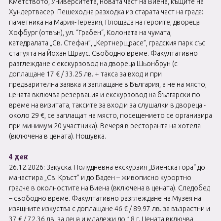
Кметството, Университета, новата част на Виена, къщите на
Хундертвасер. Пешеходна разходка из старата част на града:
паметника на Мария-Терезия, Площада на героите, двореца
Хофбург (отвън), ул. “Грабен“, Колоната на чумата,
катедралата „Св. Стефан”, „Кертнерщрасе”, градския парк със
статуята на Йохан Щраус. Свободно време. Факултативно
разглеждане с екскурзовод на двореца Шьонбрун (с
доплащане 17 € / 33.25 лв. + такса за вход и при
предварителна заявка и заплащане в България, а не на място,
цената включва резервация и екскурзовод на български по
време на визитата, таксите за вход и за слушалки в двореца -
около 29 €, се заплащат на място, посещението се организира
при минимум 20 участника). Вечеря в ресторанта на хотела
(включена в цената). Нощувка.
4 ден
26.12.2026: Закуска. Полудневна екскурзия „Виенска гора“ до
манастира „Св. Кръст” и до Баден – живописно курортно
градче в околностите на Виена (включена в цената). Следобед
– свободно време. Факултативно разглеждане на Музея на
изящните изкуства с доплащане 46 € / 89.97 лв. за възрастни и
37 € / 72.36 лв. за деца и младежи до 18 г. Цената включва