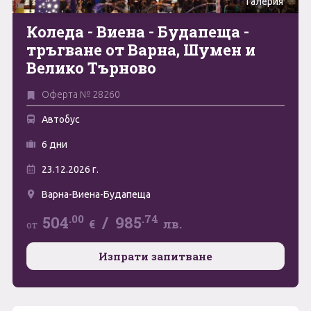
Галерия
Май
Коледа - Виена - Будапеща -
0894 466 775
Форма за запитване
тръгване от Варна, Шумен и
Юни
Велико Търново
Юли
Свържете се с нас
Оферта № 28260
Август
Автобус
Септември
6 дни
Октомври
23.12.2026 г.
Ноември
Варна-Виена-Будапеща
.00
.74
504
/
985
Декември
€
лв.
от
Изпрати запитване