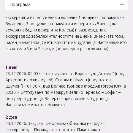
Програма
Екскурзията е шестдневна и включва 1 нощувка със закуска в
Будапеща, 3 нощувки със закуски и вечери във Виена (вкл.
вечеря на Бъдни вечер и на Коледа) и разглеждане с
екскурзовод забележителностите на Виена, Виенската гора,
Баден, манастира „Свети Кръст” и на Будапеща. Настаняването
е в хотели 3 или 2 звезди (периферно разположени).
1 ден
23.12.2026: 00:05 ч. – отпътуване от Варна – ул. „Антим I” (пред
Археологическия музей). Спирка в Шумен (пред хотел
„Шумен”) – 01:30 ч., във Велико Търново (пред Автогара Юг) - в
03:30 ч. Отпътуване по маршрут Велико Търново – София –
Белград - Будапеща. Вечерта - пристигане в Будапеща.
Настаняване в хотел. Нощувка.
2 ден
24.12.2026: Закуска. Панорамна обиколка на града с
екскурзовод – Площада на героите с Паметника на