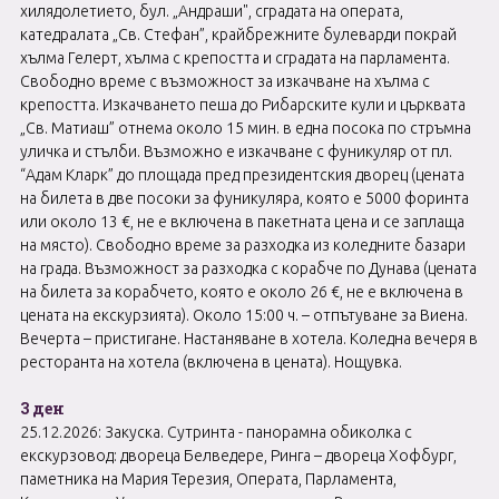
хилядолетието, бул. „Андраши", сградата на операта,
катедралата „Св. Стефан”, крайбрежните булеварди покрай
хълма Гелерт, хълма с крепостта и сградата на парламента.
Свободно време с възможност за изкачване на хълма с
крепостта. Изкачването пеша до Рибарските кули и църквата
„Св. Матиаш” отнема около 15 мин. в една посока по стръмна
уличка и стълби. Възможно е изкачване с фуникуляр от пл.
“Адам Кларк” до площада пред президентския дворец (цената
на билета в две посоки за фуникуляра, която е 5000 форинта
или около 13 €, не е включена в пакетната цена и се заплаща
на място). Свободно време за разходка из коледните базари
на града. Възможност за разходка с корабче по Дунава (цената
на билета за корабчето, която е около 26 €, не е включена в
цената на екскурзията). Около 15:00 ч. – отпътуване за Виена.
Вечерта – пристигане. Настаняване в хотела. Коледна вечеря в
ресторанта на хотела (включена в цената). Нощувка.
3 ден
25.12.2026: Закуска. Сутринта - панорамна обиколка с
екскурзовод: двореца Белведере, Ринга – двореца Хофбург,
паметника на Мария Терезия, Операта, Парламента,