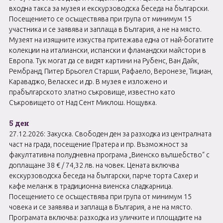
входна такса за музея и екскурзоводска беседа на български.
Посещението се осъществява при група от минимум 15
участника и се заявява и заплаща в България, а не на място.
Музеят на изящните изкуства притежава една от най-богатите
колекции на италиански, испански и фламандски майстори в
Европа. Тук могат да се видят картини на Рубенс, Ван Дайк,
Рембранд, Питер Брьогел Старши, Рафаело, Веронезе, Тициан,
Караваджо, Веласкес и др. В музея е изложено и
прабългарското златно съкровище, известно като
Съкровището от Над Сент Миклош. Нощувка.
5 ден
27.12.2026: Закуска. Свободен ден за разходка из централната
част на града, посещение Пратера и пр. Възможност за
факултативна полудневна програма „Виенско вълшебство“ с
доплащане 38 € / 74,32 лв. на човек. Цената включва
екскурзоводска беседа на български, парче торта Сахер и
кафе меланж в традиционна виенска сладкарница.
Посещението се осъществява при група от минимум 15
човека и се заявява и заплаща в България, а не на място.
Програмата включва: разходка из уличките и площадите на