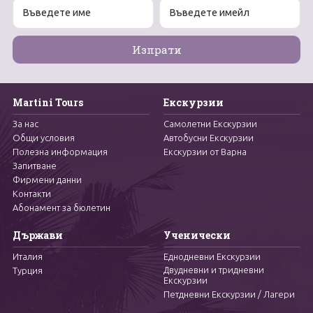
Martini Tours
Екскурзии
За нас
Самолетни Екскурзии
Общи условия
Автобусни Екскурзии
Полезна информация
Екскурзии от Варна
Запитване
Фирмени данни
Контакти
Абонамент за бюлетин
Държави
Ученически
Италия
Еднодневни Екскурзии
Двудневни и тридневни
Турция
Екскурзии
Петдневни Екскурзии / Лагери