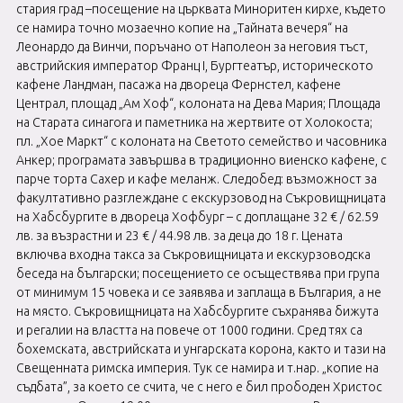
стария град –посещение на църквата Миноритен кирхе, където
се намира точно мозаечно копие на „Тайната вечеря“ на
Леонардо да Винчи, поръчано от Наполеон за неговия тъст,
австрийския император Франц I, Бургтеатър, историческото
кафене Ландман, пасажа на двореца Фернстел, кафене
Централ, площад „Ам Хоф“, колоната на Дева Мария; Площада
на Старата синагога и паметника на жертвите от Холокоста;
пл. „Хое Маркт“ с колоната на Светото семейство и часовника
Анкер; програмата завършва в традиционно виенско кафене, с
парче торта Сахер и кафе меланж. Следобед: възможност за
факултативно разглеждане с екскурзовод на Съкровищницата
на Хабсбургите в двореца Хофбург – с доплащане 32 € / 62.59
лв. за възрастни и 23 € / 44.98 лв. за деца до 18 г. Цената
включва входна такса за Съкровищницата и екскурзоводска
беседа на български; посещението се осъществява при група
от минимум 15 човека и се заявява и заплаща в България, а не
на място. Съкровищницата на Хабсбургите съхранява бижута
и регалии на властта на повече от 1000 години. Сред тях са
бохемската, австрийската и унгарската корона, както и тази на
Свещенната римска империя. Тук се намира и т.нар. „копие на
съдбата”, за което се счита, че с него е бил прободен Христос