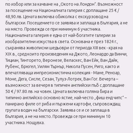
по избор или за качване на „Окото на Лондон“. Възможност
за посещение на Националната галерия с доплащане 25 € /
48,90 лв. Цената включва обиколка с екскурзовод на
български. Посещението се заявява и заплаща в България, а не
на място. Провежда се при минимум 6 участника.
Националната галерия е една от най-богатите галерии за
изобразителни изкуства в света. Основана е през 1824 г.,
съхранява живописни шедьоври от периода XIII век - края на
XIX в., сред които произведения на Джото, Леонардо да Винчи,
Тициан, Тинторето, Веронезе, Веласкес, Ван Ейк, Ван Дайк,
Рубенс, Брюгел, Уилям Търнър, Никола Пусен, Риго, както и
впечатляваща импресионистична колекция - Мане, Реноар,
Моне, Дега, Сисле, Сезан, Тулуз-Лотрек, Ван Гог. Вечерта –
възможност за вечеря в типичен английски пъб с доплащане
50 € / 97.80 лв. на човек. Цената включва голяма бира и
типично английско основно ястие, най-често „фиш енд чипс“ –
панирано филе от риба и пържени картофи, съпровождащ
групата водач на български. Заявява се и се заплаща в
България, а не на място. Провежда се при минимум 10
участника. Нощувка.