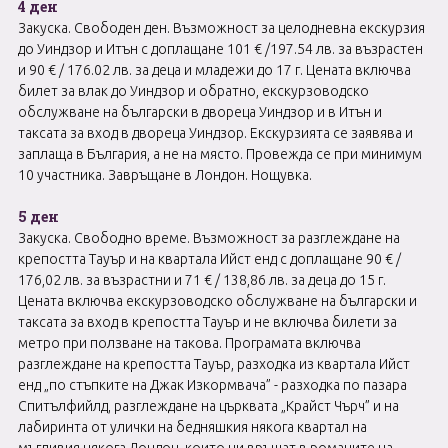
4 ден
Закуска. Свободен ден. Възможност за целодневна екскурзия
до Уиндзор и Итън с доплащане 101 € /197.54 лв. за възрастен
и 90 € / 176.02 лв. за деца и младежи до 17 г. Цената включва
билет за влак до Уиндзор и обратно, екскурзоводско
обслужване на български в двореца Уиндзор и в Итън и
таксата за вход в двореца Уиндзор. Екскурзията се заявява и
заплаща в България, а не на място. Провежда се при минимум
10 участника. Завръщане в Лондон. Нощувка.
5 ден
Закуска. Свободно време. Възможност за разглеждане на
крепостта Тауър и на квартала Ийст енд с доплащане 90 € /
176,02 лв. за възрастни и 71 € / 138,86 лв. за деца до 15 г.
Цената включва екскурзоводско обслужване на български и
таксата за вход в крепостта Тауър и не включва билети за
метро при ползване на такова. Програмата включва
разглеждане на крепостта Тауър, разходка из квартала Ийст
енд „по стъпките на Джак Изкормвача” - разходка по пазара
Спитълфийлд, разглеждане на църквата „Крайст Чърч” и на
лабиринта от улички на бедняшкия някога квартал на