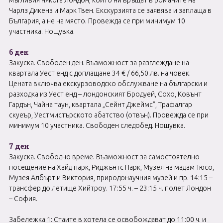
мъгливия някога Лондон, които ни връщат в романите на
Чарлз Дикенз и Марк Твен. Екскурзията се заявява и заплаща в
България, а не на място. Провежда се при минимум 10
участника. Нощувка.
6 ден
Закуска. Свободен ден. Възможност за разглеждане на
квартала Уест енд с доплащане 34 € / 66,50 лв. на човек.
Цената включва екскурзоводско обслужване на български и
разходка из Уест енд – лондонският Бродуей, Сохо, Ковънт
Гардън, Чайна таун, квартала „Сейнт Джеймс”, Трафалгар
скуеър, Уестмистърското абатство (отвън). Провежда се при
минимум 10 участника. Свободен следобед. Нощувка.
7 ден
Закуска. Свободно време. Възможност за самостоятелно
посещение на Хайд парк, Риджънтс Парк, Музея на мадам Тюсо,
Музея Албърт и Виктория, природонаучния музей и пр. 14:15 –
трансфер до летище Хийтроу. 17:55 ч. – 23:15 ч. полет Лондон
– София.
Забележка 1: Стаите в хотела се освобождават до 11:00 ч. и