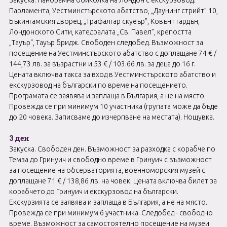
Закуска. Панорамна обиколка на Лондон с екскурзовод:
Парламента, Уестминстърското абатство, „Даунинг стрийт” 10,
Бъкингамския дворец, „Трафалгар скуеър”, Ковънт гардън,
Лондонското Сити, катедралата „Св. Павел”, крепостта
„Тауър“, Тауър бридж. Свободен следобед. Възможност за
посещение на Уестминстърското абатство с доплащане 74 € /
144,73 лв. за възрастни и 53 € / 103.66 лв. за деца до 16 г.
Цената включва такса за вход в Уестминстърското абатство и
екскурзовод на български по време на посещението.
Програмата се заявява и заплаща в България, а не на място.
Провежда се при минимум 10 участника (групата може да бъде
до 20 човека. Записваме до изчерпване на местата). Нощувка.
3 ден
Закуска. Свободен ден. Възможност за разходка с корабче по
Темза до Гринуич и свободно време в Гринуич с възможност
за посещение на обсерваторията, военноморския музей с
доплащане 71 € / 138,86 лв. на човек. Цената включва билет за
корабчето до Гринуич и екскурзовод на български.
Екскурзията се заявява и заплаща в България, а не на място.
Провежда се при минимум 6 участника. Следобед - свободно
време. Възможност за самостоятелно посещение на музеи