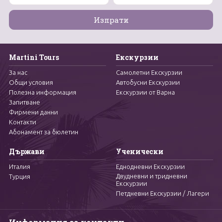
Martini Tours
Екскурзии
За нас
Самолетни Екскурзии
Общи условия
Автобусни Екскурзии
Полезна информация
Екскурзии от Варна
Запитване
Фирмени данни
Контакти
Абонамент за бюлетин
Държави
Ученически
Италия
Еднодневни Екскурзии
Двудневни и тридневни
Турция
Екскурзии
Петдневни Екскурзии / Лагери