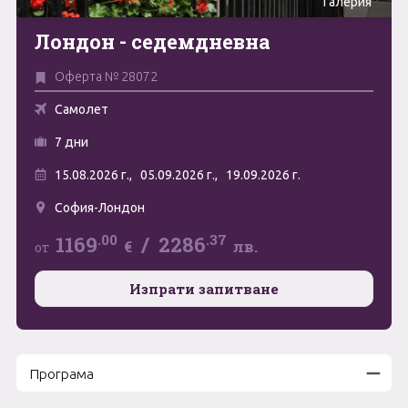
Галерия
Май
Лондон - седемдневна
0894 466 775
Форма за запитване
Юни
Оферта № 28072
Юли
Свържете се с нас
Самолет
Август
7 дни
15.08.2026 г.,
05.09.2026 г.,
19.09.2026 г.
Септември
София-Лондон
Октомври
.00
.37
1169
/
2286
€
лв.
от
Ноември
Декември
Изпрати запитване
Програма