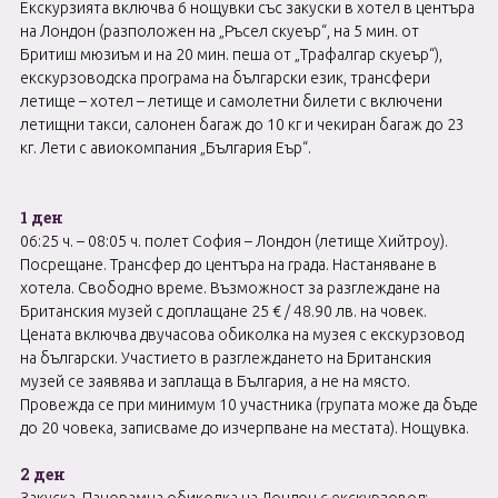
Екскурзията включва 6 нощувки със закуски в хотел в центъра
на Лондон (разположен на „Ръсел скуеър“, на 5 мин. от
Бритиш мюзиъм и на 20 мин. пеша от „Трафалгар скуеър“),
екскурзоводска програма на български език, трансфери
летище – хотел – летище и самолетни билети с включени
летищни такси, салонен багаж до 10 кг и чекиран багаж до 23
кг. Лети с авиокомпания „България Еър“.
1 ден
06:25 ч. – 08:05 ч. полет София – Лондон (летище Хийтроу).
Посрещане. Трансфер до центъра на града. Настаняване в
хотела. Свободно време. Възможност за разглеждане на
Британския музей с доплащане 25 € / 48.90 лв. на човек.
Цената включва двучасова обиколка на музея с екскурзовод
на български. Участието в разглеждането на Британския
музей се заявява и заплаща в България, а не на място.
Провежда се при минимум 10 участника (групата може да бъде
до 20 човека, записваме до изчерпване на местата). Нощувка.
2 ден