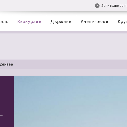
Запитване за п
ало
Екскурзии
Държави
Ученически
Кру
одензее