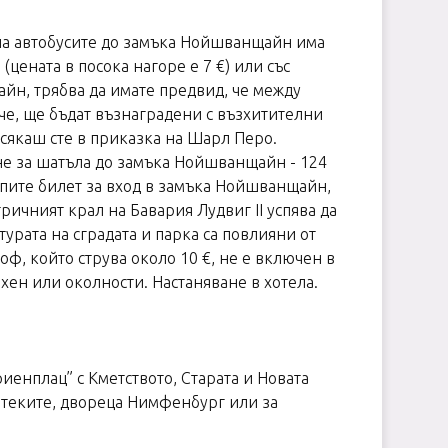
 на автобусите до замъка Нойшванщайн има
цената в посока нагоре е 7 €) или със
айн, трябва да имате предвид, че между
аче, ще бъдат възнаградени с възхитителни
 сякаш сте в приказка на Шарл Перо.
е за шатъла до замъка Нойшванщайн - 124
 купите билет за вход в замъка Нойшванщайн,
ичният крал на Бавария Лудвиг ІІ успява да
урата на сградата и парка са повлияни от
ф, който струва около 10 €, не е включен в
хен или околности. Настаняване в хотела.
енплац” с Кметството, Старата и Новата
отеките, двореца Нимфенбург или за