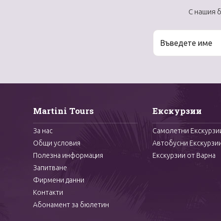
С нашия 
Martini Tours
Екскурзии
За нас
Самолетни Екскурзи
Общи условия
Автобусни Екскурзи
Полезна информация
Екскурзии от Варна
Запитване
Фирмени данни
Контакти
Абонамент за бюлетин