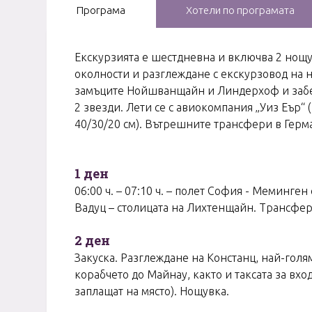
Програма
Хотели по програмата
Екскурзията е шестдневна и включва 2 нощ
околности и разглеждане с екскурзовод на 
замъците Нойшванщайн и Линдерхоф и забел
2 звезди. Лети се с авиокомпания „Уиз Еър“ 
40/30/20 см). Вътрешните трансфери в Герма
1 ден
06:00 ч. – 07:10 ч. – полет София - Меминг
Вадуц – столицата на Лихтенщайн. Трансфер 
2 ден
Закуска. Разглеждане на Констанц, най-голя
корабчето до Майнау, както и таксата за вход
заплащат на място). Нощувка.