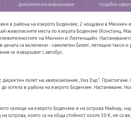
Допълнителна информация
Подобни офер
увки в района на езерото Бодензее, 2 нощувки в Мюнхен 
най-живописните места по езерата Бодензеe (Констанц, Ма
ежителностите на Мюнхен и Лихтенщайн. Настаняването е 
(в цената са включени - самолетен билет, летищни такси и 
ния се извършват с автобус.
ен с директен полет на авиокомпания „Уиз Еър“. Пристигане
до хотела в района на езерото Бодензее. Настаняване. Но
мото селищe на езерото Бодензеe и на острова Майнау, нар
 на острова, които са на обща стойност около 50 €, не са в