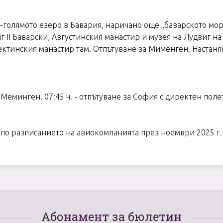
ай-голямото езеро в Бавария, наричано още „баварското мо
г ІІ Баварски, Августинския манастир и музея на Лудвиг на
тинския манастир там. Отпътуване за Мименген. Настаня
 Меминген. 07:45 ч. - отпътуване за София с директен полет
и по разписанието на авиокомпанията през ноември 2025 г
Абонамент за бюлетин