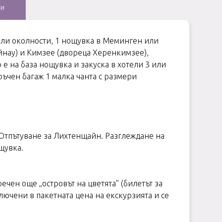
ти
или околности, 1 нощувка в Меминген или
йнау) и Кимзеe (двореца Херенкимзеe),
на база нощувка и закуска в хотели 3 или
ръчен багаж 1 малка чанта с размери
. Отпътуване за Лихтенщайн. Разглеждане на
щувка.
ечен още „островът на цветята” (билетът за
ключени в пакетната цена на екскурзията и се