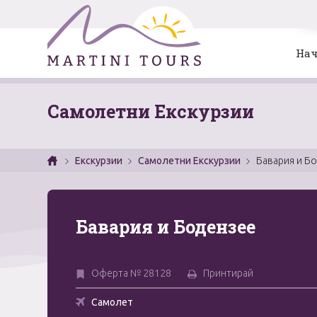
Нач
Самолетни Екскурзии
Екскурзии
Самолетни Екскурзии
Бавария и Б
Бавария и Бодензее
Оферта № 28128
Принтирай
Самолет