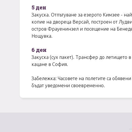
5 ден
Закуска. Отпътуване за eзерото Кимзеe - н
копие на двореца Версай, построен от Лудви
остров Фрауенинзел и посещение на Бенедек
Нощувка.
6 ден
Закуска (сух пакет). Трансфер до летището в
кацане в София.
Забележка: Часовете на полетите са обявен
бъдат уведомени своевременно.