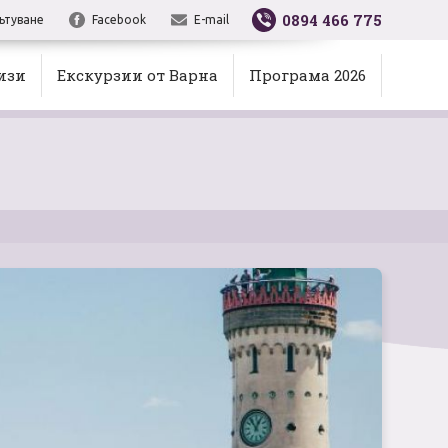
0894 466 775
ътуване
Facebook
E-mail
изи
Екскурзии от Варна
Програма 2026