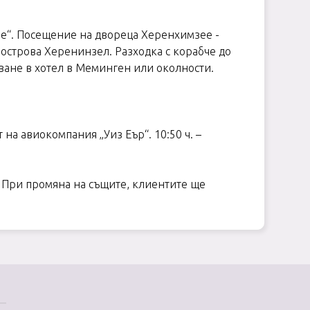
ре“. Посещение на двореца Херенхимзеe -
 острова Херенинзел. Разходка с корабче до
ване в хотел в Меминген или околности.
 на авиокомпания „Уиз Еър“. 10:50 ч. –
. При промяна на същите, клиентите ще