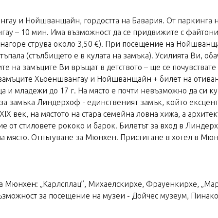
нгау и Нойшванщайн, гордостта на Бавария. От паркинга
ау – 10 мин. Има възможност да се придвижите с файтони (
а нагоре струва около 3,50 €). При посещение на Нойшванщ
тъпала (стълбището е в кулата на замъка). Усилията Ви, об
те на замъците Ви връщат в детството – ще се почувствате
 замъците Хьоеншвангау и Нойшванщайн + билет на отиван
 деца и младежи до 17 г. На място е почти невъзможно да си
а замъка Линдерхоф - единственият замък, който ексцентр
X век, на мястото на стара семейна ловна хижа, а архитект
е от стиловете рококо и барок. Билетът за вход в Линдерхо
на място. Отпътуване за Мюнхен. Пристигане в хотел в Мюн
а Мюнхен: „Карлсплац”, Михаелскирхе, Фрауенкирхе, „Мари
ъзможност за посещение на музеи - Дойчес музеум, Пинак