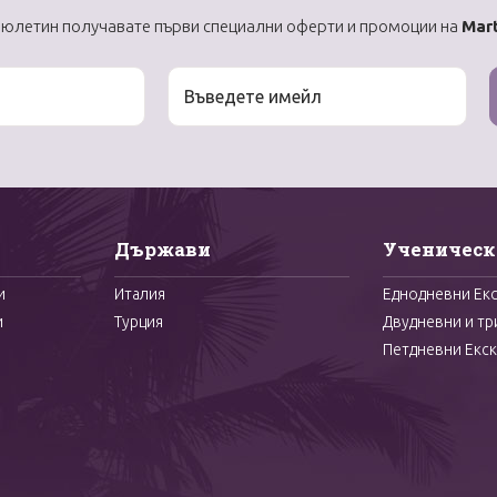
бюлетин получавате първи специални оферти и промоции на
Mart
Държави
Ученическ
и
Италия
Еднодневни Ек
и
Турция
Двудневни и тр
Петдневни Екск