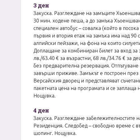
3 ден
Закуска. Разглеждане на замъците Хьоеншва
30 мин. ходене пеша, а до замъка Хьоеншванг
специален автобус – совалка (който в посок
първия и втория етаж на замъка има над 90 с
алпийски пейзажи, на фона на които силуети
Доплащане за комбиниран билет за вход за
лв./63.40 € за възрастни, 68 лв./34.76 € за
без предварителна резервация. Отпътуване з
завърши приживе. Замъкът е построен през XI
Версайския дворец и представляват съчетани
пакетната цена на програмата и се заплаща 
Нощувка.
4 ден
Закуска. Разглеждане забележителностите н
Резиденция. Следобед – свободно време с в
шопинг. Нощувка.