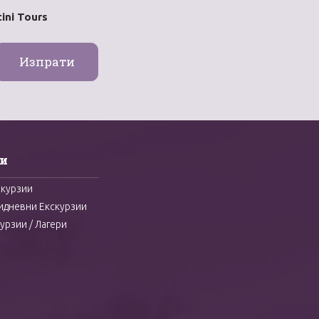
ini Tours
и
скурзии
идневни Екскурзии
урзии / Лагери