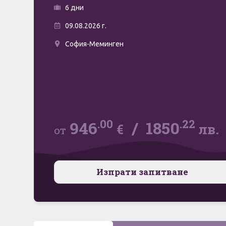
6 дни
09.08.2026 г.
София-Меминген
.00
.22
946
/
1850
€
лв.
от
Изпрати запитване