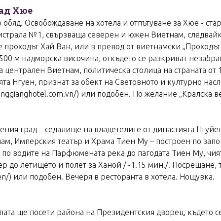
рад Хюе
 обяд. Освобождаване на хотела и отпътуване за Хюе - ста
страла №1, свързваща северен и южен Виетнам, следвайк
е проходът Хай Ван, или в превод от виетнамски „Проходът
до 500 м надморска височина, откъдето се разкриват незаб
 централен Виетнам, политическа столица на страната от 18
та Нгуен, признат за обект на Световното и културно насл
ggianghotel.com.vn/) или подобен. По желание „Кралска в
ения град – седалище на владетелите от династията Нгуйе
нам, Имперския театър и Храма Тиен Му – построен по зап
по водите на Парфюмената река до пагодата Тиен Му, чият
р до летището и полет за Ханой /~1.15 мин./. Посрещане,
en/) или подобен. Вечеря в ресторанта в хотела. Нощувка.
рупата ще посети района на Президентския дворец, където