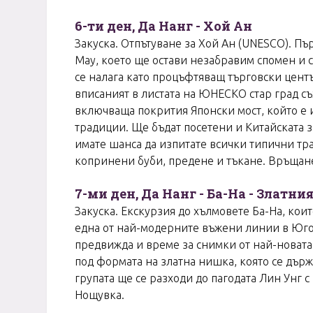
6-ти ден, Да Нанг - Хой Ан
Закуска. Отпътуване за Хой Ан (UNESCO). Пъ
Мау, което ще остави незабравим спомен и сл
се налага като процъфтяващ търговски центъ
вписаният в листата на ЮНЕСКО стар град с
включваща покрития Японски мост, който е 
традиции. Ще бъдат посетени и Китайската з
имате шанса да изпитате всички типични тр
копринени буби, предене и тъкане. Връщане
7-ми ден, Да Нанг - Ба-На - Златни
Закуска. Екскурзия до хълмовете Ба-На, коит
една от най-модерните въжени линии в Югои
предвижда и време за снимки от най-новата т
под формата на златна нишка, която се държ
групата ще се разходи до пагодата Лин Унг с
Нощувка.