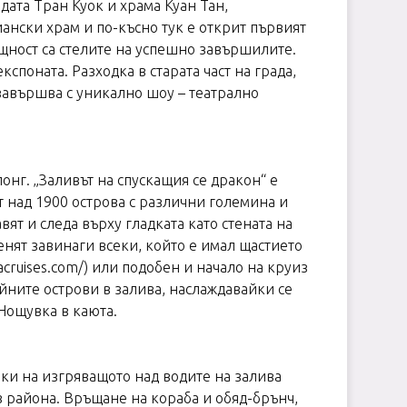
ата Тран Куок и храма Куан Тан,
ански храм и по-късно тук е открит първият
ъщност са стелите на успешно завършилите.
поната. Разходка в старата част на града,
завършва с уникално шоу – театрално
онг. „Заливът на спускащия се дракон“ е
т над 1900 острова с различни големина и
ят и следа върху гладката като стената на
нят завинаги всеки, който е имал щастието
cruises.com/) или подобен и начало на круиз
йните острови в залива, наслаждавайки се
 Нощувка в каюта.
мки на изгряващото над водите на залива
в района. Връщане на кораба и обяд-брънч,