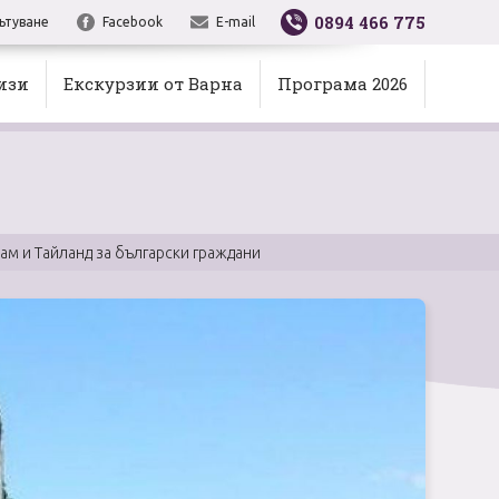
0894 466 775
ътуване
Facebook
E-mail
изи
Екскурзии от Варна
Програма 2026
м и Тайланд за български граждани