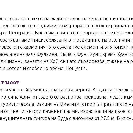
рвото групата ще се наслади на едно невероятно пътешеств
ед това ще се продължи по маршрута в посока крайната точк
р в Централен Виетнам, който се превръща в притегателна 
ъхранява паметници, белязани от традициите на различни 
известен с хармоничното съчетание елементи от японски, 
аседателна зала Фудзиен, Къщата Фунг Хунг, храма Куан К
адиционни занаяти на Хой Ан като дърворезба, тъкане на 
 в хотела и свободно време. Нощувка.
ят мост
о са част от Анамската планинска верига. За да стигнем до 
зточна Азия, откъдето се разкрива прекрасна гледка към 
уристическа атракция на Виетнам, открита през лятото на 
и от две гигантски каменни палми, израстващи направо от
 внушителната фигура на Буда с височина от 27.5 м. В късн