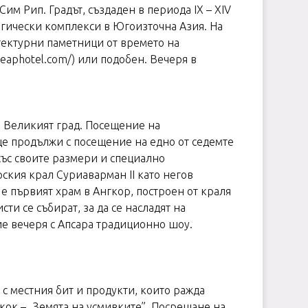
им Рип. Градът, създаден в периода IX – XIV
огически комплекси в Югоизточна Азия. На
итектурни паметници от времето на
eaphotel.com/) или подобен. Вечеря в
и Великият град. Посещение на
е продължи с посещение на едно от седемте
със своите размери и специално
ския крал Суриаварман II като негов
 е първият храм в Ангкор, построен от краля
ти се събират, за да се насладят на
ие вечеря с Апсара традиционно шоу.
 с местния бит и продукти, които ражда
кок – „Земята на усмивките”. Посрещане на