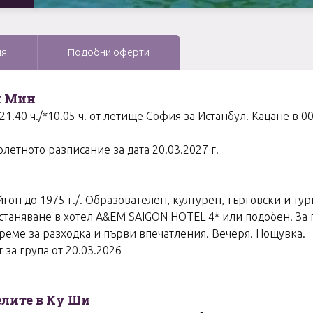
ия
Подобни оферти
и Мин
.40 ч./*10.05 ч. от летище София за Истанбул. Кацане в 00.
полетното разписание за дата 20.03.2027 г.
айгон до 1975 г./. Образователен, културен, търговски и ту
таняване в хотел A&EM SAIGON HOTEL 4* или подобен. За гру
време за разходка и първи впечатления. Вечеря. Нощувка.
 за група от 20.03.2026
елите в Ку Ши