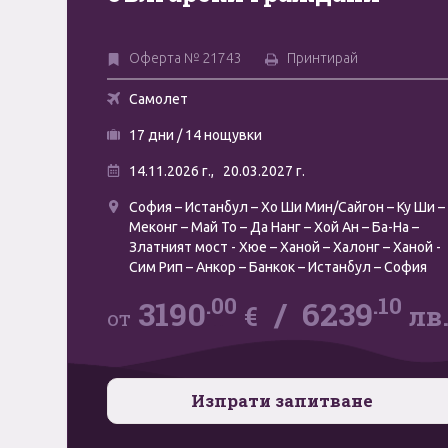
Оферта № 21743
Принтирай
Самолет
17 дни / 14 нощувки
14.11.2026 г.,
20.03.2027 г.
София – Истанбул – Хо Ши Мин/Сайгон – Ку Ши –
Меконг – Май То – Да Нанг – Хой Ан – Ба-На –
Златният мост - Хюе – Ханой – Халонг – Ханой -
Сим Рип – Анкор – Банкок – Истанбул – София
.00
.10
3190
/
6239
€
лв
от
Изпрати запитване