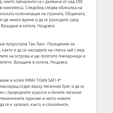
, чиито лабиринти са с дължина от над 200
в комплекса. Следобед следва обиколка на
енската колонизация на страната, Общината,
я ще имате време и да се разходите сред
. Връщане в хотела. Нощувка.
е на полуостров Тан Ланг. Посещение на
както и да се насладите на глътка чай с мед
лите на острова и ще посетите пчеларници и
литети. Връщане в хотела. Нощувка.
яване в хотел MINH TOAN SAFI 4*
елаксиращ отдих върху пясъчния бряг и да се
и с природните красоти и белите пясъчни
 тематичните паркове и чисто новите
а се е запазил, както и спокойните,