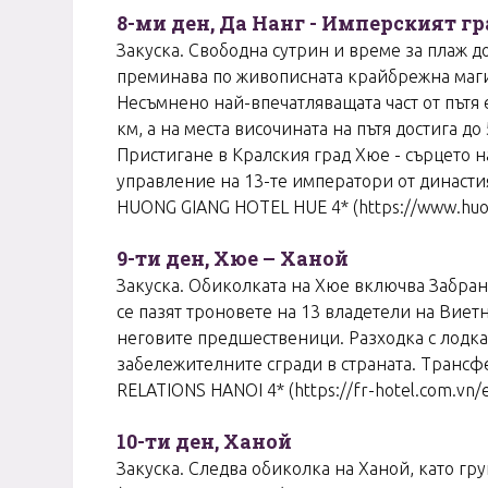
8-ми ден, Да Нанг - Имперският г
Закуска. Свободна сутрин и време за плаж до
преминава по живописната крайбрежна маги
Несъмнено най-впечатляващата част от пътя 
км, а на места височината на пътя достига 
Пристигане в Кралския град Хюе - сърцето на
управление на 13-те императори от династия
HUONG GIANG HOTEL HUE 4* (https://www.huon
9-ти ден, Хюе – Ханой
Закуска. Обиколката на Хюе включва Забран
се пазят троновете на 13 владетели на Виет
неговите предшественици. Разходка с лодка 
забележителните сгради в страната. Трансфе
RELATIONS HANOI 4* (https://fr-hotel.com.vn/
10-ти ден, Ханой
Закуска. Следва обиколка на Ханой, като г