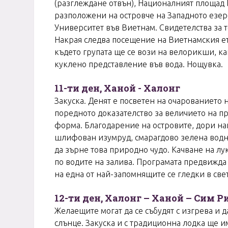
(разглеждане отвън), Националният площад Б
разположени на островче на Западното езеро
Университет във Виетнам. Свидетелства за т
Накрая следва посещение на Виетнамския етн
където групата ще се вози на велорикши, к
куклено представление във вода. Нощувка.
11-ти ден, Ханой - Халонг
Закуска. Денят е посветен на очарованието н
поредното доказателство за величието на пр
форма. Благодарение на островите, дори най 
шлифован изумруд, смарагдово зелена водна
да зърне това природно чудо. Качване на лу
по водите на залива. Програмата предвижда
на една от най-запомнящите се гледки в свет
12-ти ден, Халонг – Ханой – Сим Р
Желаещите могат да се събудят с изгрева и 
слънце. Закуска и с традиционна лодка ще и