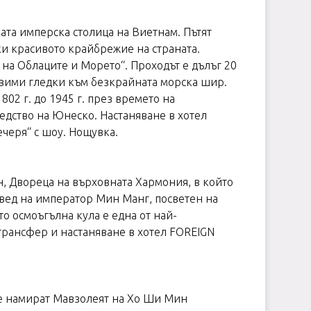
рата имперска столица на Виетнам. Пътят
и красивото крайбрежие на страната.
 на Облаците и Морето“. Проходът е дълъг 20
равими гледки към безкрайната морска шир.
02 г. до 1945 г. през времето на
едство на Юнеско. Настаняване в хотел
ечеря“ с шоу. Нощувка.
н, Двореца на върховната Хармония, в който
овед на император Мин Манг, посветен на
о осмоъгълна кула е една от най-
 трансфер и настаняване в хотел FOREIGN
 се намират Мавзолеят на Хо Ши Мин