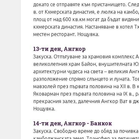
докато се отправяте към пристанището. Следв
в. от Кхмерската династия, е люлка на камб
площ от над 600 кв.км могат да бъдат видя
кхмерската династия. Настаняване в хотел T
местен ресторант. Нощувка.
13-ти ден, Ангкор
Закуска. Отпътуване за храмовия комплекс 
великолепния храм Байон, внушителната Юж
архитектурни чудеса на света – великия Анг
разположение спрямо слънцето и луната. Тов
мавзолей през първата половина на XII в. В 
Яковарман през първата половина на IX в., р
прекрасния залез, далечния Ангкор Ват в дж
Нощувка.
14-ти ден, Ангкор - Банкок
Закуска. Свободно време до обяд за почивка 
камбоджанската земя. Трансфер за летището