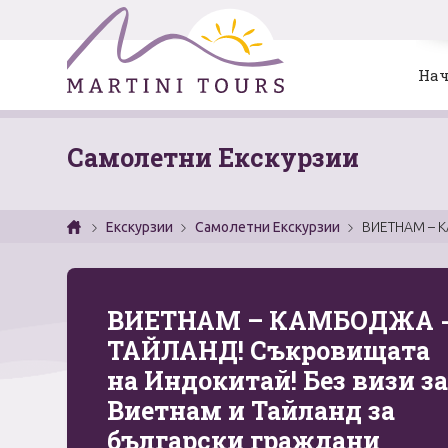
Нач
Самолетни Екскурзии
Екскурзии
Самолетни Екскурзии
ВИЕТНАМ – КА
ВИЕТНАМ – КАМБОДЖА 
ТАЙЛАНД! Съкровищата
на Индокитай! Без визи за
Виетнам и Тайланд за
български граждани