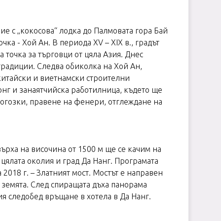
ие с „кокосова“ лодка до Палмовата гора Бай
а - Хой Ан. В периода XV – XIX в., градът
точка за търговци от цяла Азия. Днес
традиции. Следва обиколка на Хой Ан,
китайски и виетнамски строителни
онг и занаятчийска работилница, където ще
рогозки, правене на фенери, отглеждане на
върха на височина от 1500 м ще се качим на
цялата околия и град Да Нанг. Програмата
2018 г. – Златният мост. Мостът е направен
 земята. След спиращата дъха панорама
ия следобед връщане в хотела в Да Нанг.