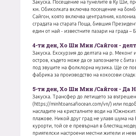
Закуска. Посещение на тунелите в Ку Ши, пр
км. Обиколката включва посещение на бомбо
Сайгон, която включва централния, колониал
сградата на старата Поща, бившия Президент
един от най - известните пазари на града – 
4-ти ден, Хо Ши Мин /Сайгон - дел
Закуска. Екскурзия до делтата на р. Меконг
остров, където може да се запознаете с бита
под звуците на фолклорна музика. Ще се пов
фабрика за производство на кокосови сладки
5-ти ден, Хо Ши Мин /Сайгон - Да 
Закуска. Трансфер до летището за вътрешен 
(https://minhtoansafiocean.com/vn/) или под
насладите на кристалните води на Южнокита
плажове. Никой друг град не улавя шума на 
курорти, той се е превърнал в блестящ модер
приятелски настроени местни жители и неве