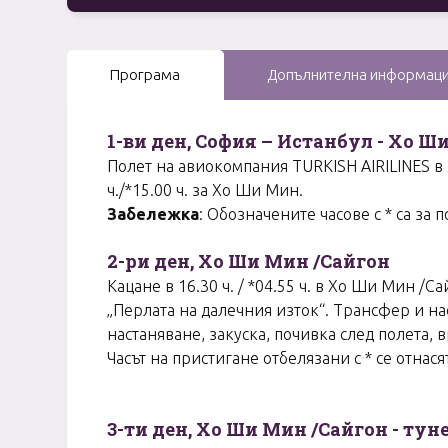
Програма
Допълнителна информац
1-ви ден, София – Истанбул - Хо Ш
Полет на авиокомпания TURKISH AIRILINES в 21
ч./*15.00 ч. за Хо Ши Мин.
Забележка
: Обозначените часове с * са за 
2-ри ден, Хо Ши Мин /Сайгон
Кацане в 16.30 ч. / *04.55 ч. в Хо Ши Мин /С
„Перлата на далечния изток“. Трансфер и нас
настаняване, закуска, почивка след полета, 
Часът на пристигане отбелязани с * се отнасят
3-ти ден, Хо Ши Мин /Сайгон - тун