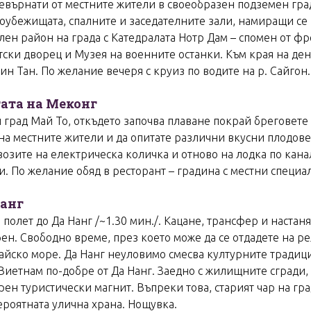
евърнати от местните жители в своеобразен подземен град
убежищата, спалните и заседателните зали, намиращи се 
ен район на града с Катедралата Нотр Дам – спомен от фр
ски дворец и Музея на военните останки. Към края на ден
Бин Тан. По желание вечеря с круиз по водите на р. Сайгон
тата на Меконг
 и град Май То, откъдето започва плаване покрай бреговет
 на местните жители и да опитате различни вкусни плодове, 
озите на електрическа количка и отново на лодка по кана
. По желание обяд в ресторант – градина с местни специа
Нанг
полет до Да Нанг /~1.30 мин./. Кацане, трансфер и настан
обен. Свободно време, през което може да се отдадете на р
йско море. Да Нанг неуловимо смесва културните традици
Виетнам по-добре от Да Нанг. Заедно с жилищните сгради,
ен туристически магнит. Въпреки това, старият чар на град
роятната улична храна. Нощувка.