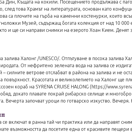
а Дин, Къщата на кокили. Посещението продължава с пагод
, след това Храмът на литературата, основан като конфуци
ова са плочите на гърба на каменни костенурки, които вс
оложки Музей, съдържащ богата колекция от над 10 000 екс
акто и ще си направи снимки на езерото Хоан Кием. Денят 
а залива Халонг /UNESCO/. Отпътуване в посока залива Хал
иродата. От нефритено зелената вода на залива се издига
– силните ветрове отслабват в района на залива и не остав
 повърхност. Красотата и великолепието на Халонг ще пле
ксозен кораб на SYRENA CRUISE HALONG (https://www.syrena
 обяд, докато плавате покрай рибарско селище и многобро
а. Вечерта започват уроци по готварско изкуство. Вечеря.
ип
да се включат в ранна тай чи практика или да направят сни
мате възможността да посетите една от красивите пещери 