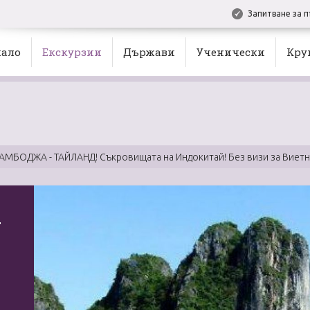
Запитване за п
ало
Екскурзии
Държави
Ученически
Кру
МБОДЖА - ТАЙЛАНД! Съкровищата на Индокитай! Без визи за Виетна
-