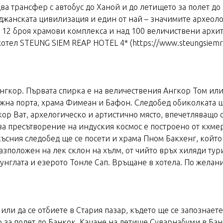
а трансфер с автобус до Ханой и до летището за полет до С
оджанската цивилизация и един от най – значимите археол
ни 12 броя храмови комплекса и над 100 величиствени арх
хотел STEUNG SIEM REAP HOTEL 4* (https://www.steungsiemr
Ангкор. Първата спирка е на величествения Ангкор Том ил
на порта, храма Фимеан и Бафон. Следобед обиколката щ
кор Ват, архелогическо и артистично място, впечетляващо 
а пресътворение на индуския космос е построено от кхмер
късния следобед ще се посети и храма Пном Бакхенг, който
азположен на лек склон на хълм, от чийто връх хиляди турис
унглата и езерото Тонле Сап. Връщане в хотела. По желан
или да се отбиете в Стария пазар, където ще се запознаете
 за полет до Банкок. Кацане на летище Суварнабуми в Бан