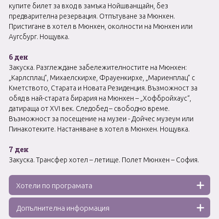
купите билет за вход в замъка Нойшванщайн, без
предварителна резервация. Отпътуване за Мюнхен.
Пристигане в хотел в Мюнхен, околности на Мюнхен или
Аугсбург. Нощувка.
6 ден
Закуска. Разглеждане забележителностите на Мюнхен:
„Карлсплац”, Михаелскирхе, Фрауенкирхе, „Мариенплац” с
Кметството, Старата и Новата Резиденция. Възможност за
обяд в най-старата бирария на Мюнхен – „Хофбройхаус“,
датираща от XVI век. Следобед – свободно време.
Възможност за посещение на музеи - Дойчес музеум или
Пинакотеките. Настаняване в хотел в Мюнхен. Нощувка.
7 ден
Закуска. Трансфер хотел – летище. Полет Мюнхен – София.
Хотели по програмата
Допълнителна информация