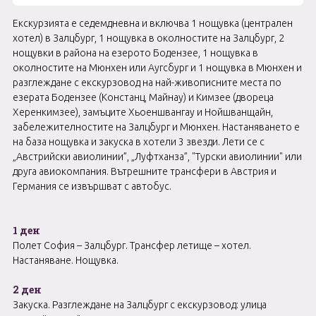
Екскурзията е седемдневна и включва 1 нощувка (централен
хотел) в Залцбург, 1 нощувка в околностите на Залцбург, 2
нощувки в района на езерото Бодензеe, 1 нощувка в
околностите на Мюнхен или Аугсбург и 1 нощувка в Мюнхен и
разглеждане с екскурзовод на най-живописните места по
езерата Бодензеe (Констанц, Майнау) и Кимзеe (двореца
Херенкимзеe), замъците Хьоеншвангау и Нойшванщайн,
забележителностите на Залцбург и Мюнхен. Настаняването е
на база нощувка и закуска в хотели 3 звезди. Лети се с
„Австрийски авиолинии”, „Луфтханза”, "Турски авиолинии" или
друга авиокомпания. Вътрешните трансфери в Австрия и
Германия се извършват с автобус.
1 ден
Полет София – Залцбург. Трансфер летище – хотел.
Настаняване. Нощувка.
2 ден
Закуска. Разглеждане на Залцбург с екскурзовод: улица