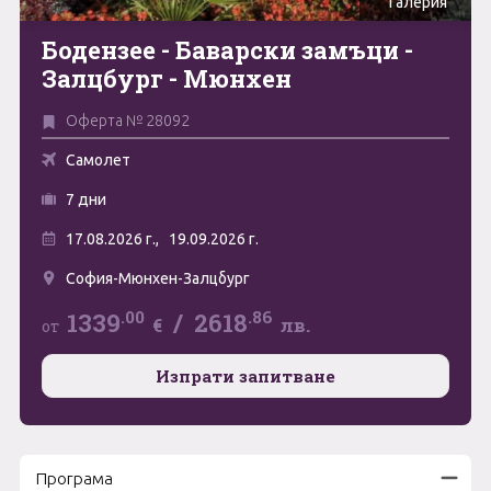
Галерия
Май
Бодензеe - Баварски замъци -
0894 466 775
Форма за запитване
Залцбург - Мюнхен
Юни
Оферта № 28092
Юли
Свържете се с нас
Самолет
Август
7 дни
Септември
17.08.2026 г.,
19.09.2026 г.
Октомври
София-Мюнхен-Залцбург
Ноември
.00
.86
1339
/
2618
€
лв.
от
Декември
Изпрати запитване
Програма