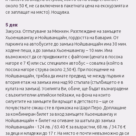
около 50 €, не са включени в пакетната цена на екскурзията и
се заплащат на място). Нощувка.
5 ден
Закуска. Отпътуване за Мюнхен. Разглеждане на замъците
Хьоеншвангау и Нойшванщайн, гордостта на Бавария. От
паркинга на автобусите до замъка Нойшванщайн има 30 мин.
ходене пеша, а до замъка Хьоеншвангау – 10 мин. Има
възможност да се придвижите с файтони (цената в посока
нагоре е 7 €) или със специален автобус – совалка (който в
посока нагоре струва около 2,50 €). При посещение на
Нойшванщайн, трябва да имате предвид, че между първия и
втория етаж на замъка има над 90 стъпала (стълбището е в
кулата на замъка). Усилията Ви, обаче, ще бъдат възнаградени
с възхитителни алпийски пейзажи, на фона на които
силуетите на замъците Ви връщат в детството – ще се
почувствате сякаш сте в приказка на Шарл Перо. Доплащане
за комбиниран билет за вход замъците Хьоеншвангау и
Нойшванщайн + билет на отиване за шатъла до замъка
Нойшванщайн - 124 лв. / 63.40 € за възрастни, 68 лв. / 34.76 €
за деца и младежи до 17 г. На място е почти невъзможно да си