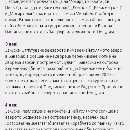
„Гетрайдегасе” с родната къща на Моцарт, църквата „Св.
Петър”, площадите „Капителплац”, „Домплац”, „Резиденцплац”
и „Моцартплац”, градините на замъка Мирабел. Свободно
време. Възможност за посещение на замъка Хьоензалцбург -
най-добре запазената средновековна крепост в Европа.
Настаняване в хотел в Залцбург или околности. Нощувка.
3 ден
Закуска. Отпътуване за eзерото Кимзеe (най-голямото езеро
в Бавария). Посещение на двореца Херенкимзеe, копие на
двореца Версай, построен от Лудвиг ІІ Баварски на острова
Херенинзел (билетът за корабчето до Херенинзел и билетът
за вход в двореца, които възлизат общо на около 20 € на
човек, не са включени в пакетната цена на екскурзията и се
заплащат на място). Продължаване към Бодензеe. Пристигане
в хотел в района на езерото, настаняване. Нощувка.
4 ден
Закуска. Разглеждане на Констанц, най-голямото селищe на
езерото Бодензеe и на острова Майнау, наречен още
„островът на цветята” (билетът за корабчето до Майнау, както
и таксата за вход на острова, които са на обща стойност