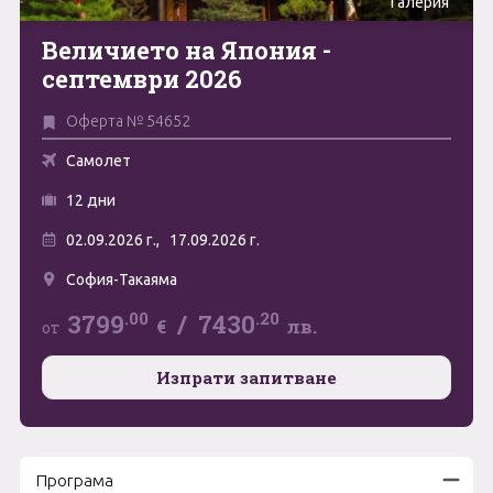
Галерия
Май
Величието на Япония -
0894 466 775
Форма за запитване
септември 2026
Юни
Оферта № 54652
Юли
Свържете се с нас
Самолет
Август
12 дни
Септември
02.09.2026 г.,
17.09.2026 г.
Октомври
София-Такаяма
Ноември
.00
.20
3799
/
7430
€
лв.
от
Декември
Изпрати запитване
Програма