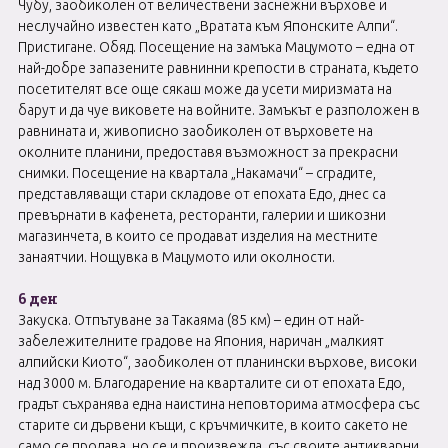
Чубу, заобиколен от величествени заснежни върхове и
неслучайно известен като „Вратата към Японските Алпи“.
Пристигане. Обяд. Посещение на замъка Мацумото – една от
най-добре запазените равнинни крепости в страната, където
посетителят все още сякаш може да усети миризмата на
барут и да чуе виковете на войните. Замъкът е разположен в
равнината и, живописно заобиколен от върховете на
околните планини, предоставя възможност за прекрасни
снимки. Посещение на квартала „Накамачи“ – сградите,
представляващи стари складове от епохата Едо, днес са
превърнати в кафенета, ресторанти, галерии и шикозни
магазинчета, в които се продават изделия на местните
занаятчии. Нощувка в Мацумото или околности.
6 ден
Закуска. Отпътуване за Такаяма (85 км) – един от най-
забележителните градове на Япония, наричан „малкият
алпийски Киото“, заобиколен от планински върхове, високи
над 3000 м. Благодарение на кварталите си от епохата Едо,
градът съхранява една наистина неповторима атмосфера със
старите си дървени къщи, с кръчмичките, в които сакето не
само се продава, но се и произвежда, със своите антикварни