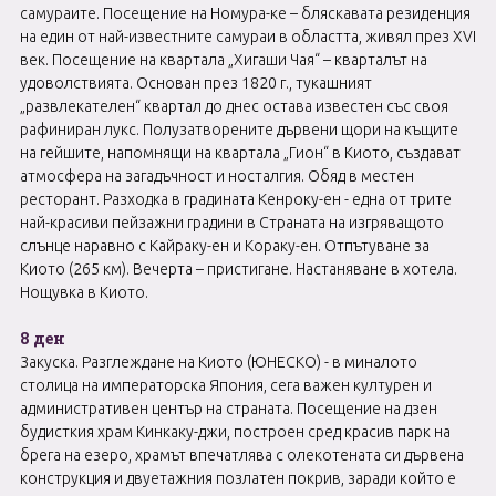
самураите. Посещение на Номура-ке – бляскавата резиденция
на един от най-известните самураи в областта, живял през XVI
век. Посещение на квартала „Хигаши Чая“ – кварталът на
удоволствията. Основан през 1820 г., тукашният
„развлекателен“ квартал до днес остава известен със своя
рафиниран лукс. Полузатворените дървени щори на къщите
на гейшите, напомнящи на квартала „Гион“ в Киото, създават
атмосфера на загадъчност и носталгия. Обяд в местен
ресторант. Разходка в градината Кенроку-ен - една от трите
най-красиви пейзажни градини в Страната на изгряващото
слънце наравно с Кайраку-ен и Кораку-ен. Отпътуване за
Киото (265 км). Вечерта – пристигане. Настаняване в хотела.
Нощувка в Киото.
8 ден
Закуска. Разглеждане на Киото (ЮНЕСКО) - в миналото
столица на императорска Япония, сега важен културен и
административен център на страната. Посещение на дзен
будисткия храм Кинкаку-джи, построен сред красив парк на
брега на езеро, храмът впечатлява с олекотената си дървена
конструкция и двуетажния позлатен покрив, заради който е