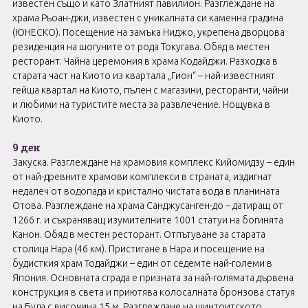
известен също и като Златният павилион. Разглеждане на
храма Рьоан-джи, известен с уникалната си каменна градина
(ЮНЕСКО). Посещение на замъка Ниджо, укрепена дворцова
резиденция на шогуните от рода Токугава. Обяд в местен
ресторант. Чайна церемония в храма Кодайджи. Разходка в
старата част на Киото из квартала „Гион“ – най-известният
гейша квартал на Киото, пълен с магазини, ресторанти, чайни
и любими на туристите места за развлечение. Нощувка в
Киото.
9 ден
Закуска. Разглеждане на храмовия комплекс Кийомидзу – един
от най-древните храмови комплекси в страната, издигнат
недалеч от водопада и кристално чистата вода в планината
Отова. Разглеждане на храма Санджусанген-до – датиращ от
1266 г. и съхраняващ изумителните 1001 статуи на богинята
Канон. Обяд в местен ресторант. Отпътуване за старата
столица Нара (46 км). Пристигане в Нара и посещение на
будисткия храм Тодайджи – един от седемте най-големи в
Япония. Основната сграда е призната за най-голямата дървена
конструкция в света и приютява колосалната бронзова статуя
на Буда с височина 15 м. Разглеждане на шинтоитското