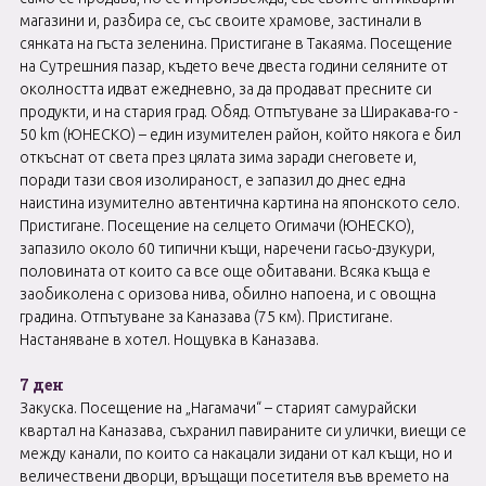
магазини и, разбира се, със своите храмове, застинали в
сянката на гъста зеленина. Пристигане в Такаяма. Посещение
на Сутрешния пазар, където вече двеста години селяните от
околността идват ежедневно, за да продават пресните си
продукти, и на стария град. Обяд. Отпътуване за Ширакава-го -
50 km (ЮНЕСКО) – един изумителен район, който някога е бил
откъснат от света през цялата зима заради снеговете и,
поради тази своя изолираност, е запазил до днес една
наистина изумително автентична картина на японското село.
Пристигане. Посещение на селцето Огимачи (ЮНЕСКО),
запазило около 60 типични къщи, наречени гасьо-дзукури,
половината от които са все още обитавани. Всяка къща е
заобиколена с оризова нива, обилно напоена, и с овощна
градина. Отпътуване за Каназава (75 км). Пристигане.
Настаняване в хотел. Нощувка в Каназава.
7 ден
Закуска. Посещение на „Нагамачи“ – старият самурайски
квартал на Каназава, съхранил павираните си улички, виещи се
между канали, по които са накацали зидани от кал къщи, но и
величествени дворци, връщащи посетителя във времето на