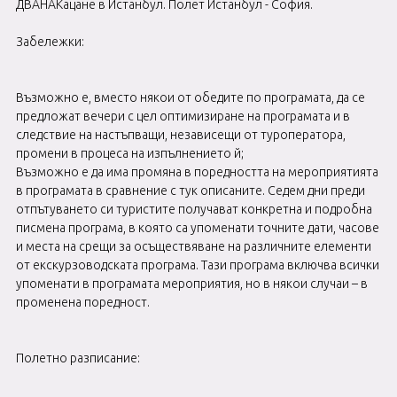
ДВАНАКацане в Истанбул. Полет Истанбул - София.
Забележки:
Възможно е, вместо някои от обедите по програмата, да се
предложат вечери с цел оптимизиране на програмата и в
следствие на настъпващи, независещи от туроператора,
промени в процеса на изпълнението й;
Възможно е да има промяна в поредността на мероприятията
в програмата в сравнение с тук описаните. Седем дни преди
отпътуването си туристите получават конкретна и подробна
писмена програма, в която са упоменати точните дати, часове
и места на срещи за осъществяване на различните елементи
от екскурзоводската програма. Тази програма включва всички
упоменати в програмата мероприятия, но в някои случаи – в
променена поредност.
Полетно разписание: