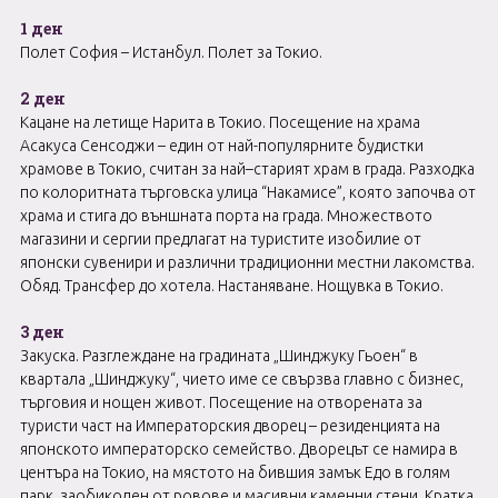
1 ден
Полет София – Истанбул. Полет за Токио.
2 ден
Кацане на летище Нарита в Токио. Посещение на храма
Асакуса Сенсоджи – един от най-популярните будистки
храмове в Токио, считан за най–старият храм в града. Разходка
по колоритната търговска улица “Накамисе”, която започва от
храма и стига до външната порта на града. Множеството
магазини и сергии предлагат на туристите изобилие от
японски сувенири и различни традиционни местни лакомства.
Обяд. Трансфер до хотела. Настаняване. Нощувка в Токио.
3 ден
Закуска. Разглеждане на градината „Шинджуку Гьоен“ в
квартала „Шинджуку“, чието име се свързва главно с бизнес,
търговия и нощен живот. Посещение на отворената за
туристи част на Императорския дворец – резиденцията на
японското императорско семейство. Дворецът се намира в
центъра на Токио, на мястото на бившия замък Едо в голям
парк, заобиколен от ровове и масивни каменни стени. Кратка