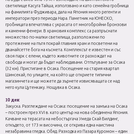
светилище Касуга Тайша, използвано и като семейна гробница
на фамилията Фудживара, дала на Япония много регенти и
императори през периода Нара. Паметник на ЮНЕСКО,
гробницата впечатлява с украсата от многобройни бронзови
и каменни фенери. В храмовия комплекс са разпръснати
множество по-малки светилища, разположени по
протежение на пътя покрай главния храм и посветени на
дванайсетте бога на късмета. Комплексът e известен и със
своя парк с елени, където животните се разхождат на
свобода и могат да бъдат наблюдавани. Отпътуване за Осака
(32 км). Пристигане в Осака. Посещение на стария квартал
Шинсекай, по улиците, на който ще откриете типични
магазинчета и ще можете да зърнете извисяващата се над
него кула Цутенкаку. Нощувка в Осака.
10 ден
Закуска. Разглеждане на Осака: посещение на замъка на Осака
– построен през XVI в. като център на нова обединена Япония.
Качване на терасата на небостъргача Умеда Скай Билдинг,
откъдето, от 173 м височина, се открива една наистина
незабравима гледка. Обяд. Разходка из Пазара Куромон – един