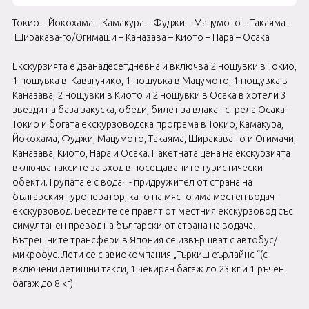
Токио – Йокохама – Камакура – Фуджи – Мацумото – Такаяма –
Ширакава-го/Огимаши – Каназава – Киото – Нара – Осака
Екскурзията е дванадесетдневна и включва 2 нощувки в Токио,
1 нощувка в Кавагучико, 1 нощувка в Мацумото, 1 нощувка в
Каназава, 2 нощувки в Киото и 2 нощувки в Осака в хотели 3
звезди на база закуска, обеди, билет за влака - стрела Осака-
Токио и богата екскурзоводска програма в Токио, Камакура,
Йокохама, Фуджи, Мацумото, Такаяма, Ширакава-го и Огимачи,
Каназава, Киото, Нара и Осака. Пакетната цена на екскурзията
включва таксите за вход в посещаваните туристически
обекти. Групата е с водач - придружител от страна на
българския туроператор, като на място има местен водач -
екскурзовод. Беседите се правят от местния екскурзовод със
симултанен превод на български от страна на водача.
Вътрешните трансфери в Япония се извършват с автобус/
микробус. Лети се с авиокомпания „Търкиш еърлайнс “(с
включени летищни такси, 1 чекиран багаж до 23 кг и 1 ръчен
багаж до 8 кг).