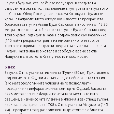
на дзен будизма, станал бързо популярен в средите на
самураите и оказал голямо влияние в културата и изкуството
на Япония. Обяд. Посещение на храма Котокуин – будистки
храм на направлението Джодо-шу, известен с прекрасната
бронзова статуя на Амида Буда. Със своята височина от 13,35
метра, тя е втората най-висока статуя на Буда в Япония, след
тази в храма Тодайджи в Нара. Продължаване към Кавагучико
(115 км) – прекрасено градче на едноименното езеро, от
което се откриват прекрасни гледки към върха на планината
Фуджи. Настаняване в хотела и свободно време за спа.
Нощувка в спа хотел в Кавагучико или околности.
5 ден
Закуска. Отпътуване за планината Фуджи (80 км). Пристигане в
подножието на Фуджи и изкачване до нейната пета станция
(ако метеорологичните условия не го позволяват –
посещение на информационния център на Фуджи). Високата
3776 метра планина Фуджи, почитана от местните като
свещена, е най-високата планина в Япония и действащ вулкан,
изригвал последно през 1708 г. Отпътуване за Мацумото (145
км) – прекрасен град, разположен на кръстопът в областта