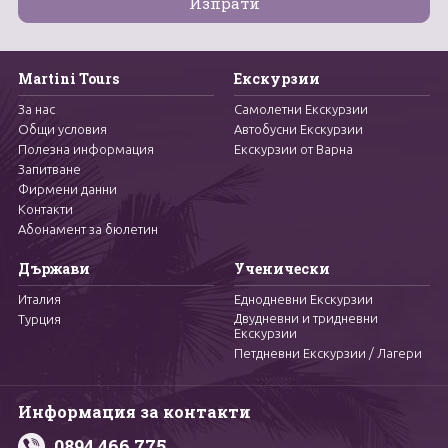
Martini Tours
Екскурзии
За нас
Самолетни Екскурзии
Общи условия
Автобусни Екскурзии
Полезна информация
Екскурзии от Варна
Запитване
Фирмени данни
Контакти
Абонамент за бюлетин
Държави
Ученически
Италия
Еднодневни Екскурзии
Двудневни и тридневни
Турция
Екскурзии
Петдневни Екскурзии / Лагери
Информация за контакти
0894 466 775