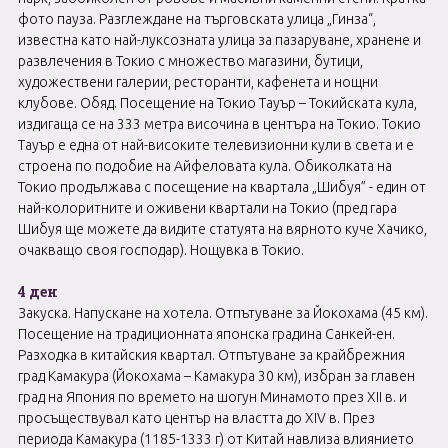
фото пауза. Разглеждане на търговската улица „Гинза“,
известна като най-луксозната улица за пазаруване, хранене и
развлечения в Токио с множество магазини, бутици,
художествени галерии, ресторанти, кафенета и нощни
клубове. Обяд. Посещение на Токио Тауър – Токийската кула,
издигаща се на 333 метра височина в центъра на Токио. Токио
Тауър е една от най-високите телевизионни кули в света и е
строена по подобие на Айфеловата кула. Обиколката на
Токио продължава с посещение на квартала „Шибуя” - един от
най-колоритните и оживени квартали на Токио (пред гара
Шибуя ще можете да видите статуята на вярното куче Хачико,
очакващо своя господар). Нощувка в Токио.
4 ден
Закуска. Напускане на хотела. Отпътуване за Йокохама (45 км).
Посещение на традиционната японска градина Санкей-ен.
Разходка в китайския квартал. Отпътуване за крайбрежния
град Камакура (Йокохама – Камакура 30 км), избран за главен
град на Япония по времето на шогун Минамото през XII в. и
просъществувал като център на властта до XIV в. През
периода Камакура (1185-1333 г) от Китай навлиза влиянието