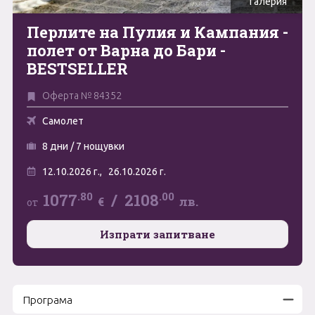
Галерия
Май
Перлите на Пулия и Кампания -
0894 466 775
Форма за запитване
полет от Варна до Бари -
Юни
BESTSELLER
Юли
Свържете се с нас
Оферта № 84352
Август
Самолет
Септември
8 дни / 7 нощувки
Октомври
12.10.2026 г.,
26.10.2026 г.
Ноември
.80
.00
1077
/
2108
€
лв.
от
Декември
Изпрати запитване
Програма