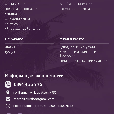
Общи условия
Автобусни Екскурзии
Полезна информация
Екскурзии от Варна
Запитване
Фирмени данни
Контакти
Абонамент за бюлетин
Държави
Ученически
Италия
Еднодневни Екскурзии
Двудневни и тридневни
Турция
Екскурзии
Петдневни Екскурзии / Лагери
Информация за контакти
0894 466 775
гр. Варна,
ул. Цар Асен №52
martinitoursltd@gmail.com
Понеделник - Петък:
10:00 - 18:00 часа