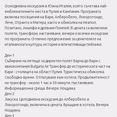
Осмодневна екскурзия в Южна Италия, която съчетава най-
емблематичните места в Пулия и Кампания. Програмата
включва посещения на Бари, Алберобело, Локоротондо,
Лече, Отранто и Матера, както и обиколка на Неапол,
Позитано, Амалфи и древния Помпей. В цената са включени
полети, трансфери, настаняване, вечери и всички екскурзии
по програмата. Отлично предложение за ценителите на
италианската култура, история и впечатляващи пейзажи.
Ден-1
Събиране на летище за директен полет Варна до Бари с
авиокомпания Bulgaria Air Трансфер до историческата част на
Бари - столицата на област Пулия. Туристическа обиколка.
Свободно време. Отпътуване към хотела. Продължителност
на трансфер - около 1 час и 30 минути. Настаняване.
Информационна среща. Вечеря. Нощувка.
Ден-2
Закуска. Целодневна екскурзия до Алберобело и
Локоротондо, включена в цената. Връщане в хотела. Вечеря.
Нощувка.
Ден-3