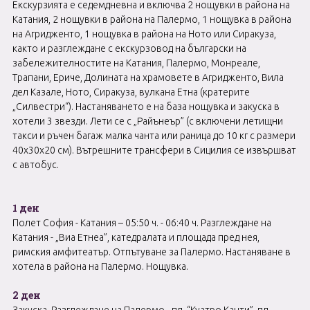
Екскурзията е седемдневна и включва 2 нощувки в района на
Катания, 2 нощувки в района на Палермо, 1 нощувка в района
на Агридженто, 1 нощувка в района на Ното или Сиракуза,
както и разглеждане с екскурзовод на български на
забележителностите на Катания, Палермо, Монреале,
Трапани, Ериче, Долината на храмовете в Агридженто, Вила
дел Казале, Ното, Сиракуза, вулкана Етна (кратерите
„Силвестри“). Настаняването е на база нощувка и закуска в
хотели 3 звезди. Лети се с „Райънеър” (с включени летищни
такси и ръчен багаж малка чанта или раница до 10 кг с размери
40х30х20 см). Вътрешните трансфери в Сицилия се извършват
с автобус.
1 ден
Полет София - Катания – 05:50 ч. - 06:40 ч. Разглеждане на
Катания - „Виа Етнеа”, катедралата и площада пред нея,
римския амфитеатър. Отпътуване за Палермо. Настаняване в
хотела в района на Палермо. Нощувка.
2 ден