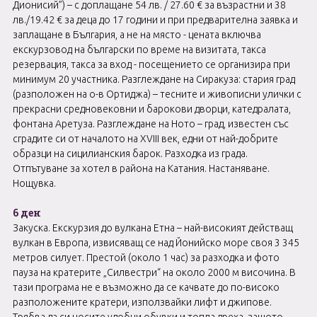
Дионисий”) – с доплащане 54 лв. / 27.60 € за възрастни и 38
лв./19.42 € за деца до 17 години и при предварителна заявка и
заплащане в България, а не на място - цената включва
екскурзовод на български по време на визитата, такса
резервация, такса за вход - посещението се организира при
минимум 20 участника. Разглеждане на Сиракуза: стария град
(разположен на о-в Ортиджа) – тесните и живописни улички с
прекрасни средновековни и барокови дворци, катедралата,
фонтана Аретуза. Разглеждане на Ното – град, известен със
сградите си от началото на XVIII век, едни от най-добрите
образци на сицилианския барок. Разходка из града.
Отпътуване за хотел в района на Катания. Настаняване.
Нощувка.
6 ден
Закуска. Екскурзия до вулкана Етна – най-високият действащ
вулкан в Европа, извисяващ се над Йонийско море своя 3 345
метров силует. Престой (около 1 час) за разходка и фото
пауза на кратерите „Силвестри“ на около 2000 м височина. В
тази програма не е възможно да се качвате до по-високо
разположените кратери, използвайки лифт и джипове.