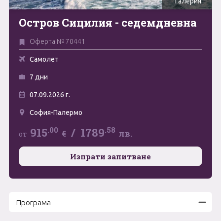
Галерия
Май
Остров Сицилия - седемдневна
0894 466 775
Форма за запитване
Юни
Оферта № 70441
Юли
Свържете се с нас
Самолет
Август
7 дни
07.09.2026 г.
Септември
София-Палермо
Октомври
.00
.58
915
/
1789
€
лв.
от
Ноември
Декември
Изпрати запитване
Програма