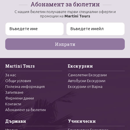
Абонамент за бюлетин
С нашия бюлетин получавате първи специални оферти и
промоции на
Martini Tours
Martini Tours
Екскурзии
За нас
Самолетни Екскурзии
Общи условия
Автобусни Екскурзии
Полезна информация
Екскурзии от Варна
Запитване
Фирмени данни
Контакти
Абонамент за бюлетин
Държави
Ученически
Италия
Еднодневни Екскурзии