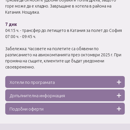
Трябва да си носите удобни обувки и топла дреха, защото
горе може да е хладно. Завръщане в хотела в района на
Катания. Нощувка.
7 ден
04:15 ч. - трансфер до летището в Катания за полет до София
07:00 ч. - 09:45 ч.
Забележка: Часовете на полетите са обявени по
разписанието на авиокомпанията през октомври 2025 г. При
промяна на същите, клиентите ще бъдат уведомени
своевременно.
Хотели по програмата
Допълнителна информация
Подобни оферти