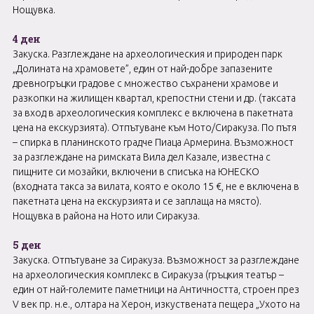
Нощувка.
4 ден
Закуска. Разглеждане на археологическия и природен парк
„Долината на храмовете”, един от най-добре запазените
древногръцки градове с множество съхранени храмове и
разкопки на жилищен квартал, крепостни стени и др. (таксата
за вход в археологическия комплекс е включена в пакетната
цена на екскурзията). Отпътуване към Ното/Сиракуза. По пътя
– спирка в планинското градче Пиаца Армерина. Възможност
за разглеждане на римската Вила дел Казале, известна с
пищните си мозайки, включени в списъка на ЮНЕСКО
(входната такса за вилата, която е около 15 €, не е включена в
пакетната цена на екскурзията и се заплаща на място).
Нощувка в района на Ното или Сиракуза.
5 ден
Закуска. Отпътуване за Сиракуза. Възможност за разглеждане
на археологическия комплекс в Сиракуза (гръцкия театър –
един от най-големите паметници на Античността, строен през
V век пр. н.е., олтара на Херон, изкуствената пещера „Ухото на