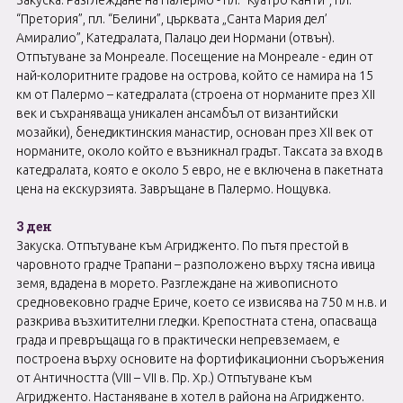
Закуска. Разглеждане на Палермо - пл. “Куатро Канти”, пл.
“Претория”, пл. “Белини”, църквата „Санта Мария дел’
Амиралио”, Катедралата, Палацо деи Нормани (отвън).
Отпътуване за Монреале. Посещение на Монреале - един от
най-колоритните градове на острова, който се намира на 15
км от Палермо – катедралата (строена от норманите през XII
век и съхраняваща уникален ансамбъл от византийски
мозайки), бенедиктинския манастир, основан през XII век от
норманите, около който е възникнал градът. Таксата за вход в
катедралата, която е около 5 евро, не е включена в пакетната
цена на екскурзията. Завръщане в Палермо. Нощувка.
3 ден
Закуска. Отпътуване към Агридженто. По пътя престой в
чаровното градче Трапани – разположено върху тясна ивица
земя, вдадена в морето. Разглеждане на живописното
средновековно градче Ериче, което се извисява на 750 м н.в. и
разкрива възхитителни гледки. Крепостната стена, опасваща
града и превръщаща го в практически непревземаем, е
построена върху основите на фортификационни съоръжения
от Античността (VIII – VII в. Пр. Хр.) Отпътуване към
Агридженто. Настаняване в хотел в района на Агридженто.