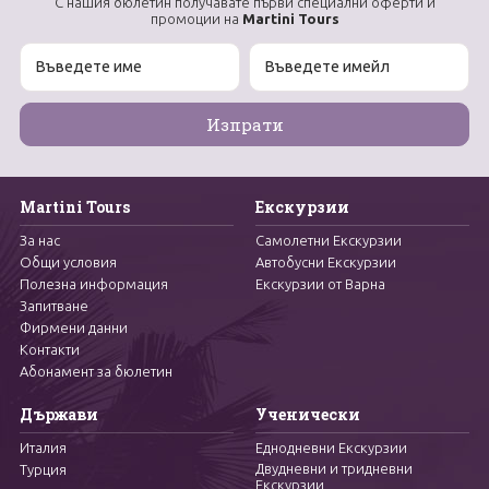
С нашия бюлетин получавате първи специални оферти и
промоции на
Martini Tours
Martini Tours
Екскурзии
За нас
Самолетни Екскурзии
Общи условия
Автобусни Екскурзии
Полезна информация
Екскурзии от Варна
Запитване
Фирмени данни
Контакти
Абонамент за бюлетин
Държави
Ученически
Италия
Еднодневни Екскурзии
Двудневни и тридневни
Турция
Екскурзии