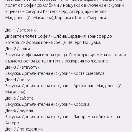
полет от София до Олбия и 7 нощувки с включени екскурзии
в цената – Сасари и Кастелсардо, Алгеро, архипелага
Магдалена (Ла Мадалена), Корсика и Коста Смералда.
Ден-1 / вторник
Директен полет София - Олбия/Сардиния. Трансфер до
хотела. Информационна среща. Вечеря. Нощувка.
Ден-2 / сряда
Закуска. Информационна среща. Свободно време за плаж или
възможност за допълнителна екскурзия по желание.
Ден-3 / четвъртък
Закуска. Допълнителна екскурзия - Коста Смералда.
Ден-4 / петък
Закуска. Допълнителна екскурзия - Архипелага Магдалена (Ла
Мадалена).
Ден-5 / събота
Закуска. Допълнителна екскурзия - Корсика.
Ден-6 / неделя
Закуска. Допълнителна екскурзия - Панорамна обиколка на
Алгеро.
Ден-7 / понеделник