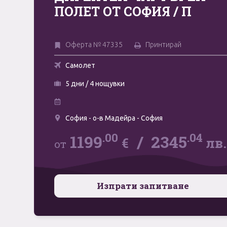
ПОЛЕТ ОТ СОФИЯ / П
Оферта № 47335
Принтирай
Самолет
5 дни / 4 нощувки
София - о-в Мадейра - София
.00
.04
1199
/
2345
€
лв.
от
Изпрати запитване