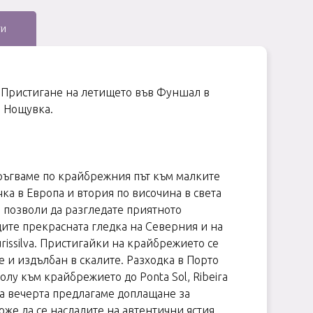
ти
ч. Пристигане на летището във Фуншал в
. Нощувка.
тръгваме по крайбрежния път към малките
ка в Европа и втория по височина в света
и позволи да разгледате приятното
дите прекрасната гледка на Северния и на
rissilva. Пристигайки на крайбрежието се
 и издълбан в скалите. Разходка в Порто
олу към крайбрежието до Ponta Sol, Ribeira
а вечерта предлагаме доплащане за
же да се насладите на автентични ястия,