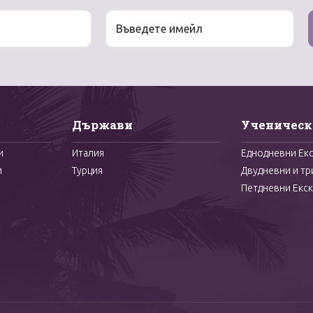
Държави
Ученическ
и
Италия
Еднодневни Ек
и
Турция
Двудневни и тр
Петдневни Екск