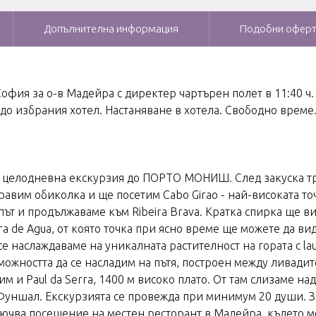
Допълнителна информация
Подобни офер
 София за о-в Мадейра с директер чартърен полет в 11:40 
до избрания хотел. Настаняване в хотела. Свободно време
т за целодневна екскурзия до ПОРТО МОНИШ. След закуска 
авим обиколка и ще посетим Cabo Girao - най-високата точ
 път и продължаваме към Ribeira Brava. Кратка спирка ще в
a de Agua, от която точка при ясно време ще можете да ви
 наслаждаваме на уникалната растителност на гората с lau
жността да се насладим на пътя, построен между ливадите
и Paul da Serra, 1400 м високо плато. От там слизаме над
Фуншал. Екскурзията се провежда при минимум 20 души. З
ючва посещение на местен ресторант в Мадейра, където мо