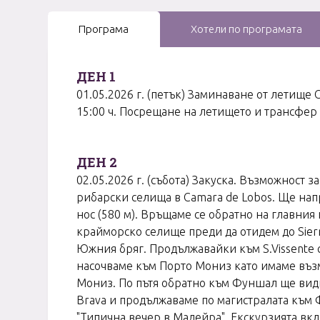
Програма
Хотели по програмата
ДЕН 1
01.05.2026 г. (петък) Заминаване от летище
15:00 ч. Посрещане на летището и трансфер 
ДЕН 2
02.05.2026 г. (събота) Закуска. Възможнос
рибарски селища в Camara de Lobos. Ще напр
нос (580 м). Връщаме се обратно на главния
крайморско селище преди да отидем до Sierr
Южния бряг. Продължавайки към S.Vissente се
насочваме към Порто Мониз като имаме възмо
Мониз. По пътя обратно към Фуншал ще видим 
Brava и продължаваме по магистралата към 
"Типична вечер в Мадейра". Екскурзията вкл