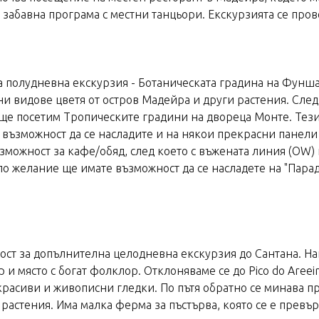
а забавна програма с местни танцьори. Екскурзията се пр
 за полудневна екскурзия - Ботаническата градина на Фунш
ни видове цветя от остров Мадейра и други растения. Сле
 ще посетим Тропическите градини на двореца Монте. Тези
е възможност да се насладите и на някои прекрасни панели 
можност за кафе/обяд, след което с въжената линия (OW) 
о желание ще имате възможност да се насладете на "Парадът
ност за допълнителна целодневна екскурзия до Сантана. Н
 и място с богат фолклор. Отклоняваме се до Pico do Areeir
расиви и живописни гледки. По пътя обратно се минава през
растения. Има малка ферма за пъстърва, която се е превър