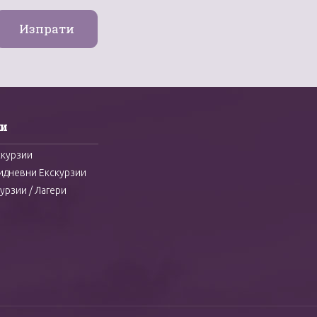
и
скурзии
идневни Екскурзии
урзии / Лагери