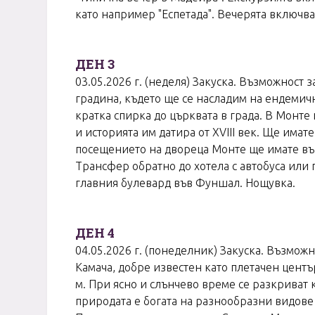
като например "Еспетада". Вечерята включв
ДЕН 3
03.05.2026 г. (неделя) Закуска. Възможност
градина, където ще се насладим на ендемич
кратка спирка до църквата в града. В Монте
и историята им датира от XVIII век. Ще имат
посещението на двореца Монте ще имате въз
Трансфер обратно до хотела с автобуса или п
главния булевард във Фуншал. Нощувка.
ДЕН 4
04.05.2026 г. (понеделник) Закуска. Възмож
Камача, добре известен като плетачен център
м. При ясно и слънчево време се разкриват к
природата е богата на разнообразни видове 