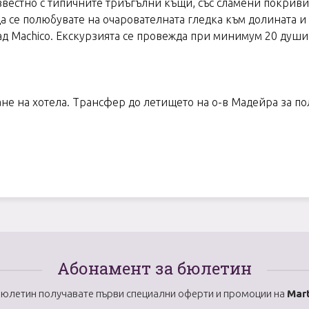
звестно с типичните триъгълни къщи, със сламени покриви
а се полюбувате на очарователната гледка към долината и 
д Machico. Екскурзията се провежда при минимум 20 души
ане на хотела. Трансфер до летището на о-в Mадейра за по
Абонамент за бюлетин
бюлетин получавате първи специални оферти и промоции на
Mart