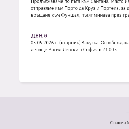
Продължаваме по пътя към Сантана. Място и
отправяме към Порто да Круз и Портела, за д
връщане към Фуншал, пътят минава през гра
ДЕН 5
05.05.2026 г. (вторник) Закуска. Освобождав
летище Васил Левски в София в 21:00 ч.
С нашия 