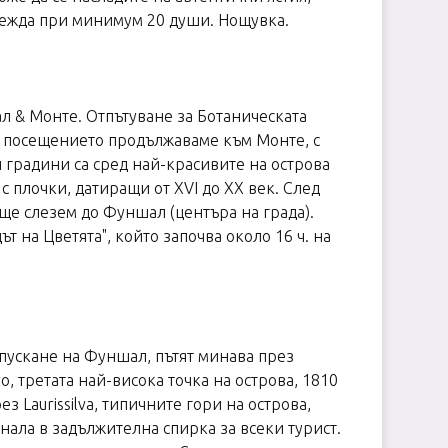
овежда при минимум 20 души. Нощувка.
ал & Монте. Отпътуване за Ботаническата
д посещението продължаваме към Монте, с
 градини са сред най-красивите на острова
с плочки, датиращи от XVI до XX век. След
ще слезем до Фуншал (центъра на града).
 на Цветята", който започва около 16 ч. на
апускане на Фуншал, пътят минава през
o, третата най-висока точка на острова, 1810
 Laurissilva, типичните гори на острова,
нала в задължителна спирка за всеки турист.