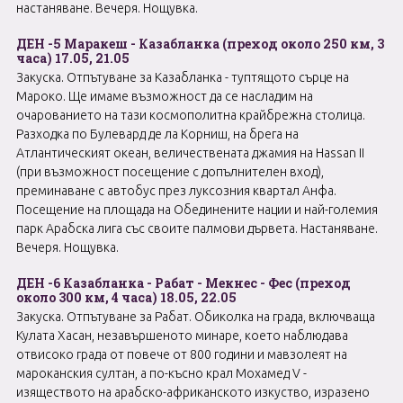
настаняване. Вечеря. Нощувка.
ДЕН -5 Маракеш - Казабланка (преход около 250 км, 3
часа) 17.05, 21.05
Закуска. Отпътуване за Казабланка - туптящото сърце на
Мароко. Ще имаме възможност да се насладим на
очарованието на тази космополитна крайбрежна столица.
Разходка по Булевард де ла Корниш, на брега на
Атлантическият океан, величествената джамия на Hassan II
(при възможност посещение с допълнителен вход),
преминаване с автобус през луксозния квартал Анфа.
Посещение на площада на Обединените нации и най-големия
парк Арабска лига със своите палмови дървета. Настаняване.
Вечеря. Нощувка.
ДЕН -6 Казабланка - Рабат - Мекнес - Фес (преход
около 300 км, 4 часа) 18.05, 22.05
Закуска. Отпътуване за Рабат. Обиколка на града, включваща
Кулата Хасан, незавършеното минаре, което наблюдава
отвисоко града от повече от 800 години и мавзолеят на
мароканския султан, а по-късно крал Мохамед V -
изяществото на арабско-африканското изкуство, изразено