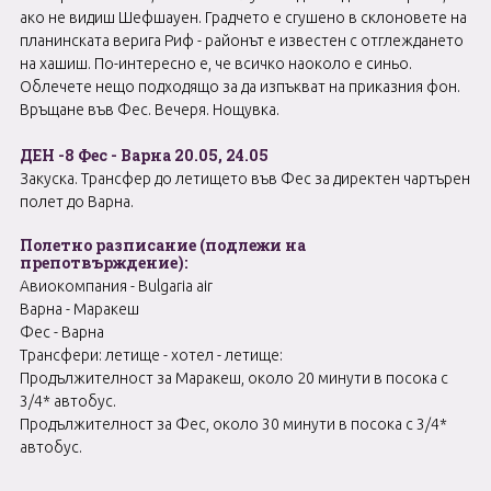
ако не видиш Шефшауен. Градчето е сгушено в склоновете на
планинската верига Риф - районът е известен с отглеждането
на хашиш. По-интересно е, че всичко наоколо е синьо.
Облечете нещо подходящо за да изпъкват на приказния фон.
Връщане във Фес. Вечеря. Нощувка.
ДЕН -8 Фес - Варна 20.05, 24.05
Закуска. Трансфер до летището във Фес за директен чартърен
полет до Варна.
Полетно разписание (подлежи на
прeпотвърждение):
Авиокомпания - Bulgaria air
Варна - Маракеш
Фес - Варна
Трансфери: летище - хотел - летище:
Продължителност за Маракеш, около 20 минути в посока с
3/4* автобус.
Продължителност за Фес, около 30 минути в посока с 3/4*
автобус.