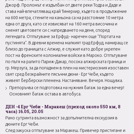
Джорф. Проломът е издълбан от двете реки Тодра и Даде и
става най-впечатляващ край Тинерхир, където в продължение
на 600 метра, стените на каньона са на разстояние 10 метра
една от друга, като се извисяват на 160 метра височина и
сменят цветовете си с напредването на деня, според
легендата. Отпътуване за Ерфуд - наречен още "Портата на
пустинята". В древни времена малкият град Ерфуд, намиращ се
близо до границата с Алжир, е служил като добре укрепен
пост на френските колониални войски в Мароко. Отпътуване
по пътя на ралито Париж-Дакар, посока алжирската граница и
гр. Мерзуга, за да попаднем в плен на мистериозния изоставен
свят сред безкрайните пясъчни дюни - Ерг Чеби, където
живеят берберски племена. Настаняване. Вечеря. Нощувка.
Препоръчва се подготовка на нужния багаж за една вечер!
Основният багаж остава в автобуса.
ДЕН -4 Ерг Чеби - Маракеш (преход около 550 км, 8
часа) 16.05, 20.05
Рано сутринта възможност за допълнителна екскурзия в
дюните Ерг Чеби.
След закуска отпътуване за Маракеш. Привечер пристигане и