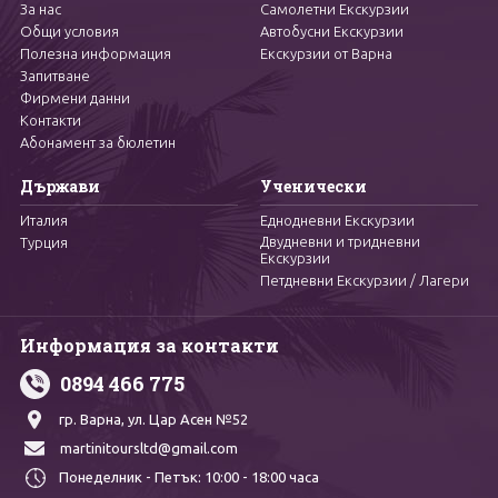
За нас
Самолетни Екскурзии
Общи условия
Автобусни Екскурзии
Полезна информация
Екскурзии от Варна
Запитване
Фирмени данни
Контакти
Абонамент за бюлетин
Държави
Ученически
Италия
Еднодневни Екскурзии
Двудневни и тридневни
Турция
Екскурзии
Петдневни Екскурзии / Лагери
Информация за контакти
0894 466 775
гр. Варна,
ул. Цар Асен №52
martinitoursltd@gmail.com
Понеделник - Петък:
10:00 - 18:00 часа