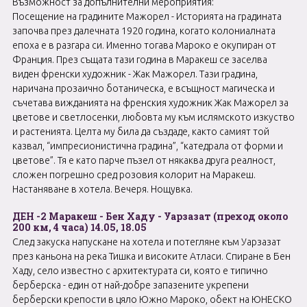
Възможност за допълнителни мероприятия:
Посещение на градините Мажорел - Историята на градината
започва през далечната 1920 година, когато колониалната
епоха е в разгара си. Именно тогава Мароко е окупиран от
Франция. През същата тази година в Маракеш се заселва
виден френски художник - Жак Мажорел. Тази градина,
наричана прозаично ботаническа, е всъщност магическа и
съчетава вижданията на френския художник Жак Мажорел за
цветове и светлосенки, любовта му към ислямското изкуство
и растенията. Целта му била да създаде, както самият той
казвал, “импресионистична градина”, “катедрала от форми и
цветове”. Тя е като парче пъзел от някаква друга реалност,
сложен погрешно сред розовия колорит на Маракеш.
Настаняване в хотела. Вечеря. Нощувка.
ДЕН -2 Маракеш - Бен Хаду - Уарзазат (преход около
200 км, 4 часа) 14.05, 18.05
След закуска напускане на хотела и потегляне към Уарзазат
през каньона на река Тишка и високите Атласи. Спиране в Бен
Хаду, село известно с архитектурата си, която е типично
берберска - един от най-добре запазените укрепени
берберски крепости в цяло Южно Мароко, обект на ЮНЕСКО