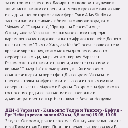
за световно наследство. Лабиринт от колоритни улички и
живописни пасажи се преплитат между крехките кални къщи
и създават неповторима атмосфера. Тук в Atlas Studio са
заснети части от филми любими на милиони хора, като
"Мумията", "Гладиатор", "Принцът на Персия" и още.
Отпътуване за Уарзазат - малък марокански град, един
карамелен оазис под ярко синьото африканско небе. До него
ще стигнем по "Пътя на Хилядата Казби", осеян с още от тези
красиви укрепления, които можем да определим като
берберски замъци, направени от кирпич. Уарзазат -
Разположен в Атласките планини, известен със своите
килими “Ouazguita” с геометричен дизайн и червено-
оранжеви шарки на черен фон. Дълго време Уарзазат е
пресечна точка за африканските търговци по пътя им към
северната част на Мароко и Европа. По време на френското
господство градът се разраства и се превръща в
административен център. Настаняване. Вечеря. Нощувка.
ДЕН -3 Уарзазат - Каньонът Тодра и Тинхир - Ерфуд -
Ерг Чеби (преход около 430 км, 6,5 часа) 15.05, 19.05
Закуска. Освобождаване на хотела. Отпътуване за каньона на
река Тодра и град Танхир. Пътят ни преминава през оазиса Ел