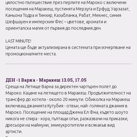
цялостно пътешествие през перлите на Мароко с включени
посещения на Маракеш, пустинята Мерзуга и Ерфуд, Уарзазат,
Каньона Тодра и Тинхир, Казабланка, Рабат, Мекнес, синия
Шефшауен и имперския Фес – цветове, аромати и
ориенталска магия от първия до последния ден.
LAST MINUTE!
Цената ще бъде актуализирана в системата при изчерпване на
промоционалните места.
ДЕН -1 Варна - Маракеш 13.05, 17.05
Среща на Летище Варна за директен чартърен полет до
Мароко. Кацане на летището в Маракеш. Продължителност на
трансфер до хотела - около 20 минути. Обиколка на Маракеш
включващ джамията Кутубия - отвън, най- голямата джамия в
Мароко. Посещение на площад Джема Ел Фна, където шоуто
никога не спира - хора, гълтащи огън, разказвачи на приказки,
дресьори на маймуни, змиеукротители и всякакъв вид
артисти.