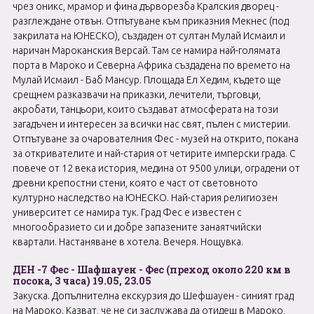
чрез оникс, мрамор и фина дърворезба Кралския дворец -
разглеждане отвън. Отпътуване към приказния Мекнес (под
закрилата на ЮНЕСКО), създаден от султан Мулай Исмаил и
наричан Мароканския Версай. Там се намира най-голямата
порта в Мароко и Северна Африка създадена по времето на
Мулай Исмаил - Баб Мансур. Площада Ел Хедим, където ще
срещнем разказвачи на приказки, лечители, търговци,
акробати, танцьори, които създават атмосферата на този
загадъчен и интересен за всички нас свят, пълен с мистерии.
Отпътуване за очарователния Фес - музей на открито, покана
за откривателите и най-стария от четирите имперски града. С
повече от 12 века история, медина от 9500 улици, оградени от
древни крепостни стени, която е част от световното
културно наследство на ЮНЕСКО. Най-стария религиозен
университет се намира тук. Град Фес е известен с
многообразието си и добре запазените занаятчийски
квартали. Настаняване в хотела. Вечеря. Нощувка.
ДЕН -7 Фес - Шафшауен - Фес (преход около 220 км в
посока, 3 часа) 19.05, 23.05
Закуска. Допълнителна екскурзия до Шефшауен - синият град
на Мароко. Казват, че не си заслужава да отидеш в Мароко,