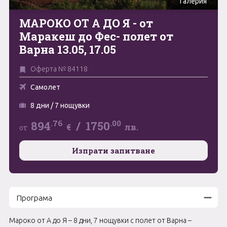
Галерия
Май
МАРОКО ОТ А ДО Я - от
0894 466 775
Форма за запитване
Маракеш до Фес- полет от
Юни
Варна 13.05, 17.05
Юли
Свържете се с нас
Оферта № 84118
Август
Самолет
Септември
8 дни / 7 нощувки
Октомври
.76
.00
894
/
1750
€
лв.
от
Ноември
Изпрати запитване
Декември
Програма
Мароко от А до Я – 8 дни, 7 нощувки с полет от Варна –