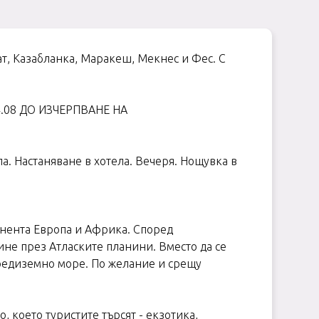
т, Казабланка, Маракеш, Мекнес и Фес. С
.08 ДО ИЗЧЕРПВАНЕ НА
а. Настаняване в хотела. Вечеря. Нощувка в
инента Европа и Африка. Според
ине през Атласките планини. Вместо да се
 Средиземно море. По желание и срещу
 което туристите търсят - екзотика,