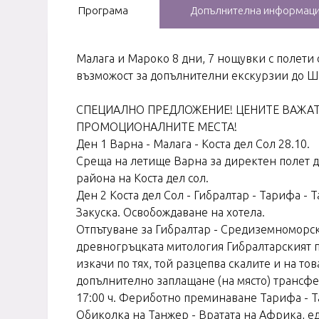
Програма
Допълнителна информац
Малага и Мароко 8 дни, 7 нощувки с полети
възможост за допълнителни екскурзии до Ша
СПЕЦИАЛНО ПРЕДЛОЖЕНИЕ! ЦЕНИТЕ ВАЖАТ С
ПРОМОЦИОНАЛНИТЕ МЕСТА!
Ден 1 Варна - Малага - Коста дел Сол 28.10.
Среща на летище Варна за директен полет до
района на Коста дел сол.
Ден 2 Коста дел Сол - Гибралтар - Тарифа - Т
Закуска. Освобождаване на хотела.
Отпътуване за Гибралтар - Средиземноморск
древногръцката митология Гибралтарският пр
изкачи по тях, той разцепва скалите и на т
допълнително заплащане (на място) трансфе
17:00 ч. Фериботно преминаване Тарифа - Т
Обиколка на Танжер - Вратата на Африка, ед