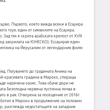
ма.
дърво. Първото, което вижда всеки в Есауира
ото тхуя, един от символите на Есауира.
Зад тях е скрита арабската крепост от XVIII
под закрилата на ЮНЕСКО). Ессауирае един
 реплика на Йерусалим от легендарния филм
бяд. Пътуването до градината Анима на
най-красивата градина в Мароко, спираща
ъде наречена оазис. Това обаче дори не
ната безплодна червена пустинна почва в
ато в рая. Отворена за посещение от 2016г.
работил в Мароко в продължение на половин
лър, разглежда недостатъците на западния