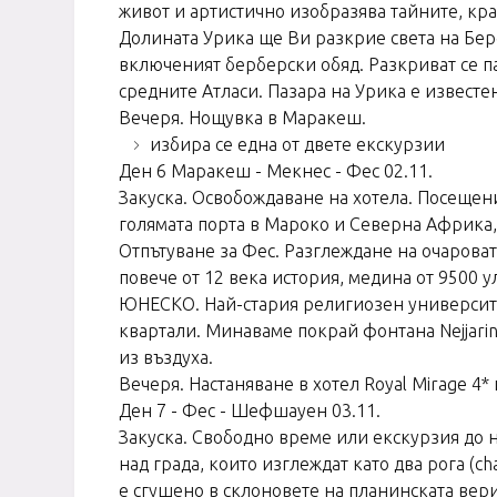
живот и артистично изобразява тайните, кра
Долината Урика ще Ви разкрие света на Берб
включеният берберски обяд. Разкриват се п
средните Атласи. Пазара на Урика е извест
Вечеря. Нощувка в Маракеш.
избира се една от двете екскурзии
Ден 6 Маракеш - Мекнес - Фес 02.11.
Закуска. Освобождаване на хотела. Посещен
голямата порта в Мароко и Северна Африка,
Отпътуване за Фес. Разглеждане на очароват
повече от 12 века история, медина от 9500 у
ЮНЕСКО. Най-стария религиозен университет
квартали. Минаваме покрай фонтана Nejjarin
из въздуха.
Вечеря. Настаняване в хотел Royal Mirage 4
Ден 7 - Фес - Шефшауен 03.11.
Закуска. Свободно време или екскурзия до 
над града, които изглеждат като два рога (c
е сгушено в склоновете на планинската вери