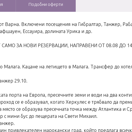
ия
Подобни оферти
 от Варна. Включени посещения на Гибралтар, Танжер, Раба
фшауен, Ессауира, долината Урика и др.
АМО ЗА НОВИ РЕЗЕРВАЦИИ, НАПРАВЕНИ ОТ 08.08 ДО 14
 Малага. Кацане на летището в Малага. Трансфер до хотел
анжер 29.10.
ата порта на Европа, пресечните земи и води на два конт
оход се е образувал, когато Херкулес е трябвало да прем
ова място се образува пресечната точка между Атлантика и
р с мини бус до пещерата на Свети Михаил.
анжер.
ин привлекателен марокански град, който предлага всичко,