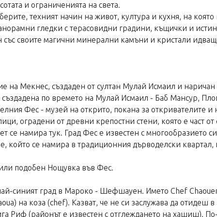
сотата и ограниченията на света.
ерите, техният начин на живот, култура и кухня, на която
анорамни гледки с терасовидни градини, къщички и истинс
ен със своите магични минерални камъни и кристали идващ
ие на Мекнес, създаден от султан Мулай Исмаил и наричан
 създадена по времето на Мулай Исмаил - Баб Мансур, Пло
елния Фес - музей на открито, покана за откривателите и 
лици, оградени от древни крепостни стени, която е част от
 се намира тук. Град Фес е известен с многообразието си
e, който се намира в традиционния дърводелски квартал, 
* или подобен Нощувка във Фес.
най-синият град в Мароко - Шефшауен. Името Chef Chaoue
haoua) на коза (chef). Казват, че не си заслужава да отид
га Риф (районът е известен с отглеждането на хашиш). По-