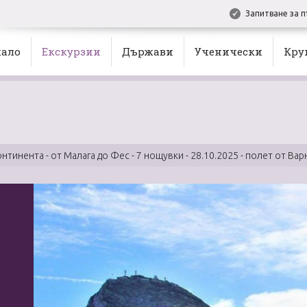
Запитване за п
ало
Екскурзии
Държави
Ученически
Кру
нтинента - от Малага до Фес - 7 нощувки - 28.10.2025 - полет от Вар