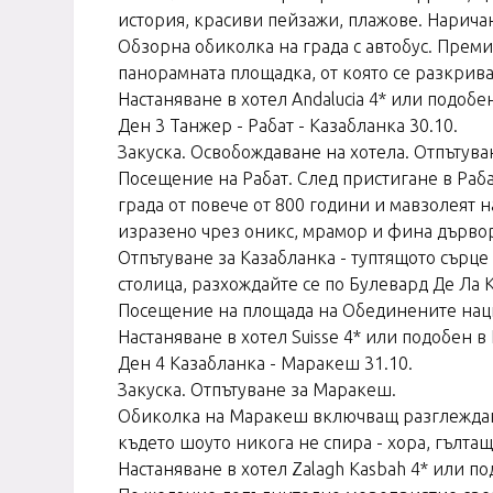
история, красиви пейзажи, плажове. Нарича
Обзорна обиколка на града с автобус. Прем
панорамната площадка, от която се разкрива 
Настаняване в хотел Andalucia 4* или подоб
Ден 3 Танжер - Рабат - Казабланка 30.10.
Закуска. Освобождаване на хотела. Отпътува
Посещение на Рабат. След пристигане в Раб
града от повече от 800 години и мавзолеят 
изразено чрез оникс, мрамор и фина дървор
Отпътуване за Казабланка - туптящото сърц
столица, разхождайте се по Булевард Де Ла 
Посещение на площада на Обединените нации
Настаняване в хотел Suisse 4* или подобен 
Ден 4 Казабланка - Маракеш 31.10.
Закуска. Отпътуване за Маракеш.
Обиколка на Маракеш включващ разглеждане
където шоуто никога не спира - хора, гълта
Настаняване в хотел Zalagh Kasbah 4* или п