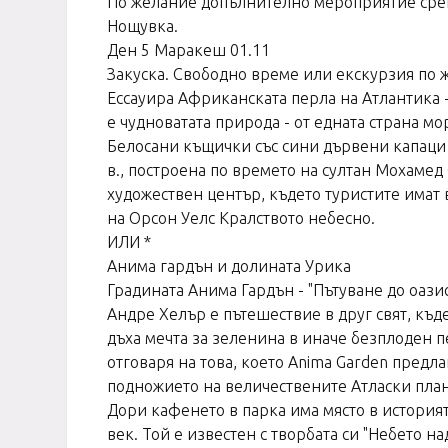
По желание допълнително мероприятие срещ
Нощувка.
Ден 5 Маракеш 01.11
Закуска. Свободно време или екскурзия по 
Ессауира Африканската перла на Атлантика - 
е чудноватата природа - от едната страна мо
Белосани къщички със сини дървени капаци и 
в., построена по времето на султан Мохамед
художествен център, където туристите имат
на Орсон Уелс Кралството небесно.
ИЛИ *
Анима гардън и долината Урика
Градината Анима Гардън - "Пътуване до оази
Андре Хелър е пътешествие в друг свят, къд
дъха мечта за зеленина в иначе безплоден п
отговаря на това, което Anima Garden предл
подножието на величествените Атласки плани
Дори кафенето в парка има място в история
век. Той е известен с творбата си "Небето н