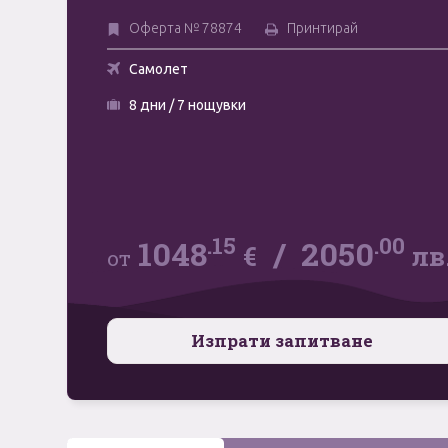
Оферта № 78874
Принтирай
Самолет
8 дни / 7 нощувки
.15
.00
1048
/
2050
€
лв
от
Изпрати запитване