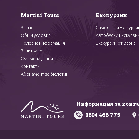
Martini Tours
Екскурзии
За нас
Самолетни Екскурзи
Общи условия
Автобусни Екскурзи
Полезна информация
Екскурзии от Варна
Запитване
Фирмени данни
Контакти
Абонамент за бюлетин
Информация за конт
0894 466 775