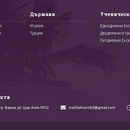
Държави
Ученическ
и
Италия
Еднодневни Ек
и
Турция
Двудневни и тр
Петдневни Екск
акти
гр. Варна,
ул. Цар Асен №52
martinitoursltd@gmail.com