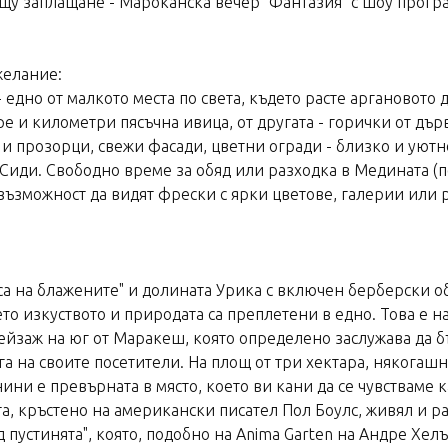
у заплащане - Мароканска вечер "Фантазия" с шоу програ
желание:
едно от малкото места по света, където расте аргановото 
ре и километри пясъчна ивица, от другата - горички от дърв
прозорци, свежи фасади, цветни огради - близко и уютно. 
 Сиди. Свободно време за обяд или разходка в Медината (
 възможност да видят фрески с ярки цветове, галерии или
са на блажените" и долината Урика с включен берберски о
ето изкуството и природата са преплетени в едно. Това е 
ейзаж на юг от Маракеш, която определено заслужава да б
ага на своите посетители. На площ от три хектара, някогаш
ни е превърната в място, което ви кани да се чувстваме к
та, кръстено на американски писател Пол Боулс, живял и 
ад пустинята", която, подобно на Anima Garten на Андре Хе