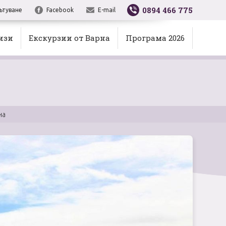
0894 466 775
ътуване
Facebook
E-mail
изи
Екскурзии от Варна
Програма 2026
на