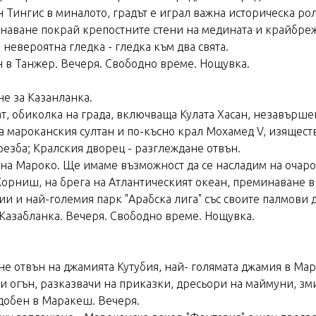
н Тингис в миналото, градът е играл важна историческа р
инаване покрай крепостните стени на медината и крайбре
невероятна гледка - гледка към два свята.
ен в Танжер. Вечеря. Свободно време. Нощувка.
не за Казанланка.
ат, обиколка на града, включваща Кулата Хасан, незавърш
на мароканския султан и по-късно крал Мохамед V, изящест
езба; Кралския дворец - разглеждане отвън.
е на Мароко. Ще имаме възможност да се насладим на оча
Корниш, на брега на Атлантическият океан, преминаване в 
 и най-големия парк "Арабска лига" със своите палмови 
в Казабланка. Вечеря. Свободно време. Нощувка.
 отвън на джамията Кутубия, най- голямата джамия в Мар
щи огън, разказвачи на приказки, дресьори на маймуни, зм
одобен в Маракеш. Вечеря.