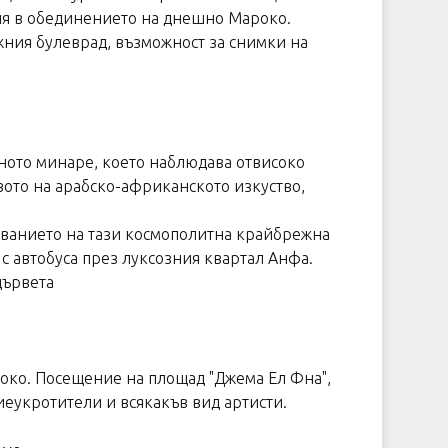
оля в обединението на днешно Мароко.
жния булеврад, възможност за снимки на
еното минаре, което наблюдава отвисоко
вото на арабско-африканското изкуство,
рованието на тази космополитна крайбрежна
с автобуса през луксозния квартал Анфа.
дървета
око. Посещение на площад "Джема Ел Фна",
иеукротители и всякакъв вид артисти.