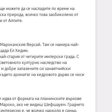
 ще можете да се насладите по време на
ка природа, всичко това заобиколено от
и от Алпите.
 Мароканския Версай. Там се намира най-
щада Ел Хедим.
най-стария от четирите имперски града. С
 световното културно наследство на
 и добре запазените си занаятчийски
където ароматът на кедровото дърво се носи
n идва от формата на планинските върхове
еш в Мароко, ако не видиш Шефшауен. Градчето
интересно е, че всичко наоколо е синьо.