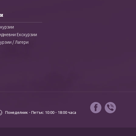
и
скурзии
идневни Екскурзии
урзии / Лагери
Понеделник - Петък:
10:00 - 18:00 часа