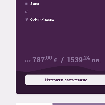
5 дни
София-Мадрид
.00
.24
787
/
1539
€
лв.
от
Изпрати запитване