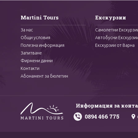
Martini Tours
Екскурзии
За нас
Самолетни Екскурзи
Общи условия
Автобусни Екскурзи
Полезна информация
Екскурзии от Варна
Запитване
Фирмени данни
Контакти
Абонамент за бюлетин
Информация за конт
0894 466 775