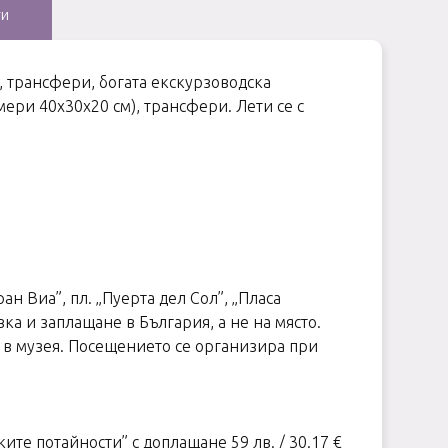
ти
, трансфери, богата екскурзоводска
мери 40х30х20 см), трансфери. Лети се с
ан Виа”, пл. „Пуерта дел Сол”, „Пласа
ка и заплащане в България, а не на място.
д в музея. Посещението се организира при
те потайности” с доплащане 59 лв. / 30.17 €