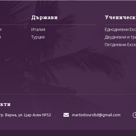
Държави
Ученическ
и
Италия
Еднодневни Ек
и
Турция
Двудневни и тр
Петдневни Екск
акти
гр. Варна,
ул. Цар Асен №52
martinitoursltd@gmail.com