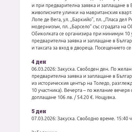
и при предварителна заявка и заплащане в Б
живописните улички на мавританския квартал,
Лопе де Вега, ул. „Баркийо”, пл. „Пласа дел 
модернизъм, пл. „Барсело” със сградата на О
Обиколката се организира при минимум 10 уч
предварителна заявка и заплащане в Българи
и таксата за вход в двореца. Посещението с
4 ден
06.03.2026: Закуска. Свободен ден. По желан
предварителна заявка и заплащане в Българи
из историческия център на Толедо, разглежд
10 участника). Вечерта – по желание вечеря 
доплащане 106 лв. / 54.20 €. Нощувка.
5 ден
07.03.2026: Закуска. Свободно време. 15:40 ч