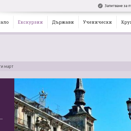
Запитване за п
ало
Екскурзии
Държави
Ученически
Кру
ти март