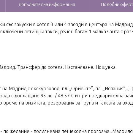
Допълнителна информация
Подобни офер
и със закуски в хотел 3 или 4 звезди в центъра на Мадрид
 включени летищни такси, ръчен багаж 1 малка чанта с раз
- Мадрид. Трансфер до хотела. Настаняване. Нощувка.
 на Мадрид с екскурзовод: пл. „Ориенте”, пл. „Испания”, „Гр
до с доплащане 95 лв. / 48.57 € и при предварителна заяв
 време на визитата, резервация за група и таксата за вхо
а - по желание - полудневна пешеходна програма „Мадридски