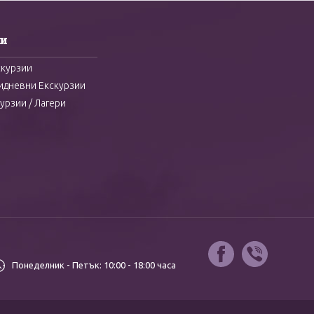
и
скурзии
идневни Екскурзии
урзии / Лагери
Понеделник - Петък:
10:00 - 18:00 часа