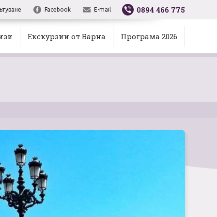
0894 466 775
ътуване
Facebook
E-mail
изи
Екскурзии от Варна
Програма 2026