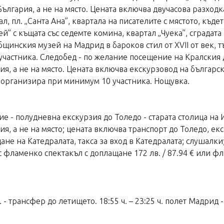
ългария, а не на място. Цената включва двучасова разходк
 пл. „Санта Ана”, квартала на писателите с мястото, къде
Рей” с къщата със седемте комина, квартал „Чуека”, сградат
бщинския музей на Мадрид в бароков стил от XVII от век, т
астника. Следобед - по желание посещение на Кралския дв
я, а не на място. Цената включва екскурзовод на българск
е организира при минимум 10 участника. Нощувка.
ие - полудневна екскурзия до Толедо - старата столица на И
я, а не на място; цената включва транспорт до Толедо, ек
ане на Катедралата, такса за вход в Катедралата; слушалк
с фламенко спектакъл с доплащане 172 лв. / 87.94 € или ф
. - трансфер до летището. 18:55 ч. – 23:25 ч. полет Мадрид 