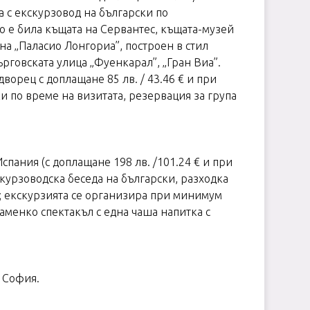
а с екскурзовод на български по
то е била къщата на Сервантес, къщата-музей
а на „Паласио Лонгориа”, построен в стил
ърговската улица „Фуенкарал”, „Гран Виа”.
орец с доплащане 85 лв. / 43.46 € и при
и по време на визитата, резервация за група
спания (с доплащане 198 лв. /101.24 € и при
скурзоводска беседа на български, разходка
и; екскурзията се организира при минимум
ламенко спектакъл с една чаша напитка с
- София.