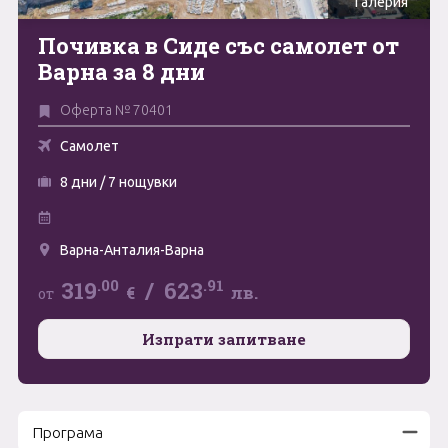
Галерия
Май
Почивка в Сиде със самолет от
0894 466 775
Форма за запитване
Варна за 8 дни
Юни
Оферта № 70401
Юли
Свържете се с нас
Самолет
Август
8 дни / 7 нощувки
Септември
Октомври
Варна-Анталия-Варна
Ноември
.00
.91
319
/
623
€
лв.
от
Декември
Изпрати запитване
Програма