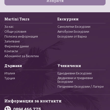
Martini Tours
Екскурзии
За нас
Самолетни Екскурзии
Общи условия
Автобусни Екскурзии
Полезна информация
Екскурзии от Варна
Запитване
Фирмени данни
Контакти
Абонамент за бюлетин
Държави
Ученически
Италия
Еднодневни Екскурзии
Двудневни и тридневни
Турция
Екскурзии
Петдневни Екскурзии / Лагери
Информация за контакти
0894 466 775