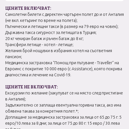
ЦЕНИТЕ ВКЛЮЧВАТ:
Самолетни билети с директен чартърен полет до и от Анталия
(не вкл. кетъринг по време на полета);
Пътнически и летищни такси (в размер на 79 евро на човек);
Държавна такса сигурност за летищата в Турция;
20 кг чекиран багаж и ръчен багаж до 8 кг;
Трансфери летище - хотел - летище;
Желания брой нощувки в избрания хотел на съответния
пансион;
Медицинска застраховка "Помощ при пътуване - Traveller" на
Евроинс с покритие 10 000 евро (с Assistance), която покрива
диагностика и лечение на Covid-19.
ЦЕНИТЕ НЕ ВКЛЮЧВАТ:
Екскурзии по желание (закупуват се на място след пристигане
в Анталия);
Задължително се заплаща евентуална горивна такса, ако има
обявена такава за конкретния полет.*;
Доплащане за медицинска застраховка за лица от 65 до 75 г: 5
евро/10 лева за 8 дни; за лица от 75 до 80 г: 15 евро / 30 лева