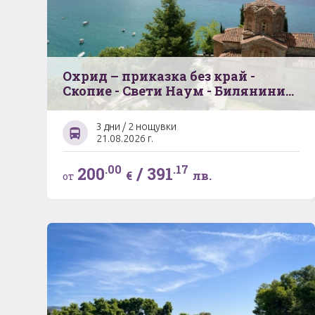
Охрид – приказка без край -
Скопие - Свети Наум - Билянините
извори
3 дни / 2 нощувки
21.08.2026 г.
.00
.17
200
/
391
€
лв.
от