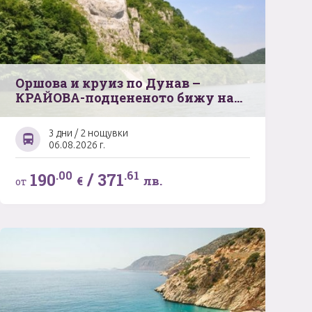
Оршова и круиз по Дунав –
КРАЙОВА-подцененото бижу на
Южна Румъния – Баните на
Херкулес -Бабините Видини кули
3 дни / 2 нощувки
06.08.2026 г.
.00
.61
190
/
371
€
лв.
от