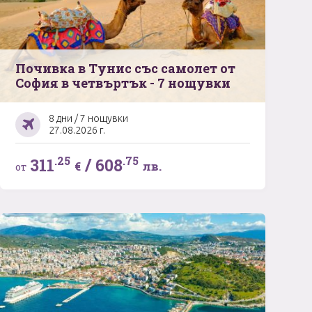
Почивка в Тунис със самолет от
София в четвъртък - 7 нощувки
8 дни / 7 нощувки
27.08.2026 г.
.25
.75
311
/
608
€
лв.
от