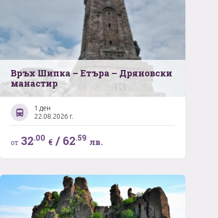
Връх Шипка – Етъра – Дряновски
манастир
1 ден
22.08.2026 г.
.00
.59
32
/
62
€
лв.
от