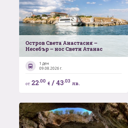
Остров Света Анастасия –
Несебър – нос Свети Атанас
1 ден
09.08.2026 г.
.00
.03
22
/
43
€
лв.
от