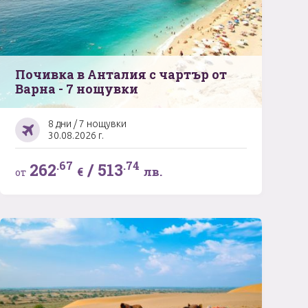
Почивка в Анталия с чартър от
Варна - 7 нощувки
8 дни / 7 нощувки
30.08.2026 г.
.67
.74
262
/
513
€
лв.
от