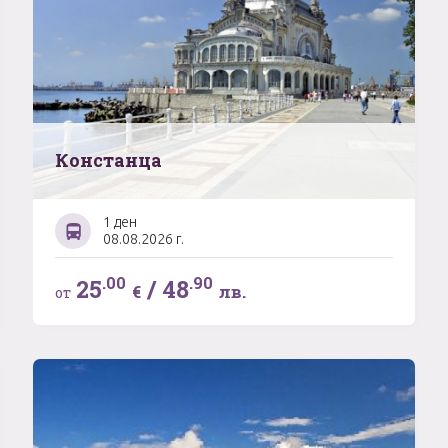
Констанца
1 ден
08.08.2026 г.
.00
.90
25
/
48
€
лв.
от