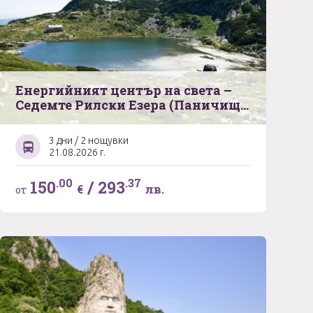
Енергийният център на света –
Седемте Рилски Езера (Паничище
– Рилски езера - Овчаренски
вдопад - Сепарева баня - Цари
3 дни / 2 нощувки
Мали град)
21.08.2026 г.
.00
.37
150
/
293
€
лв.
от