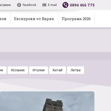
0894 466 775
ътуване
Facebook
E-mail
изи
Екскурзии от Варна
Програма 2026
ия
Испания
Италия
Китай
Литва