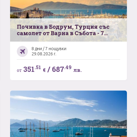
Почивка в Бодрум, Турция със
самолет от Варна в Събота - 7
нощувки
8 дни / 7 нощувки
29.08.2026 г.
.51
.49
351
/
687
€
лв.
от