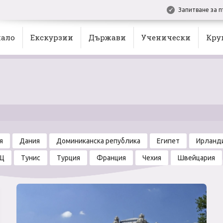
Запитване за п
ало
Екскурзии
Държави
Ученически
Кру
я
Дания
Доминиканска република
Египет
Ирланд
Щ
Тунис
Турция
Франция
Чехия
Швейцария