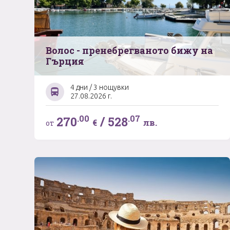
Волос - пренебрегваното бижу на
Гърция
4 дни / 3 нощувки
27.08.2026 г.
.00
.07
270
/
528
€
лв.
от