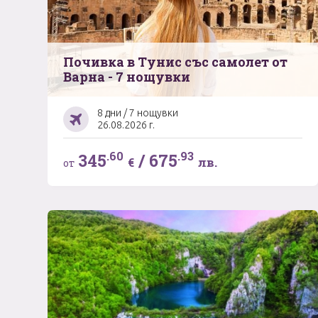
Почивка в Тунис със самолет от
Варна - 7 нощувки
8 дни / 7 нощувки
26.08.2026 г.
.60
.93
345
/
675
€
лв.
от