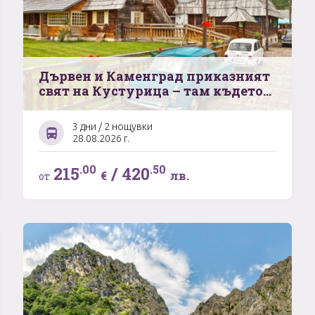
Дървен и Каменград приказният
свят на Кустурица – там където
живота е чудо
3 дни / 2 нощувки
28.08.2026 г.
.00
.50
215
/
420
€
лв.
от