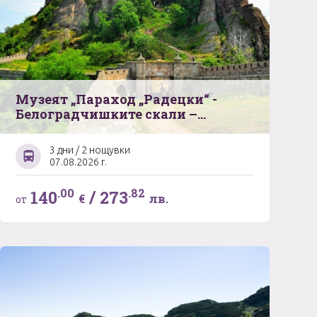
Музеят „Параход „Радецки“ -
Белоградчишките скали –
Българският замък „Баба Вида“ –
Плевенската панорама –
3 дни / 2 нощувки
Единственият музей на виното на
07.08.2026 г.
Балканския полуостров
.00
.82
140
/
273
€
лв.
от