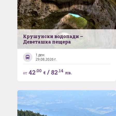
Крушунски водопади –
Деветашка пещера
1 ден
29.08.2026 г.
.00
.14
42
/
82
€
лв.
от