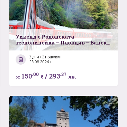
Уикенд с Родопската
теснолинейка – Пловдив – Банско
- Костенски водопад
3 дни / 2 нощувки
28.08.2026 г.
.00
.37
150
/
293
€
лв.
от