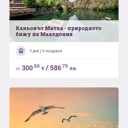
Каньонът Матка - природното
бижу на Македония
5 дни / 4 нощувки
.00
.75
300
/
586
€
лв.
от