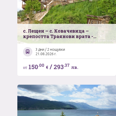
с. Лещен – с. Ковачевица –
крепостта Траянови врата -
паркът за танцуващи мечки в
град Белица - Червената църква –
3 дни / 2 нощувки
Крепостта „Перистера“ – Банско
21.08.2026 г.
.00
.37
150
/
293
€
лв.
от