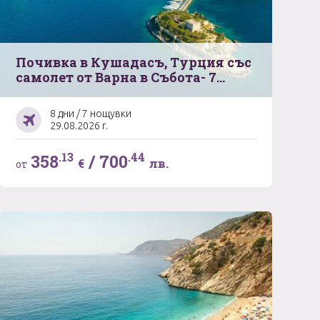
Почивка в Кушадасъ, Турция със
самолет от Варна в Събота- 7
нощувки
8 дни / 7 нощувки
29.08.2026 г.
.13
.44
358
/
700
€
лв.
от