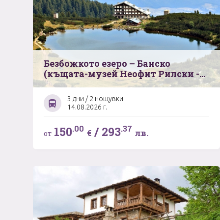
Безбожкото езеро – Банско
(къщата-музей Неофит Рилски -
родната къща на Никола
Вапцаров - църква Света Троица) -
3 дни / 2 нощувки
паркът за танцуващи мечки в
14.08.2026 г.
град Белица
.00
.37
150
/
293
€
лв.
от