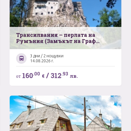
Трансилвания – перлата на
Румъния (Замъкът на Граф
Дракула – Брашов – Синая)
3 дни / 2 нощувки
14.08.2026 г.
.00
.93
160
/
312
€
лв.
от