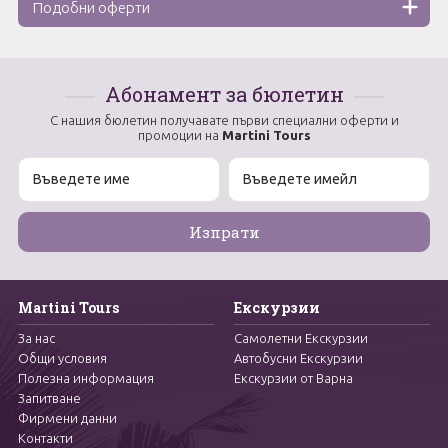
Подобни оферти
Абонамент за бюлетин
С нашия бюлетин получавате първи специални оферти и
промоции на
Martini Tours
Martini Tours
Екскурзии
За нас
Самолетни Екскурзии
Общи условия
Автобусни Екскурзии
Полезна информация
Екскурзии от Варна
Запитване
Фирмени данни
Контакти