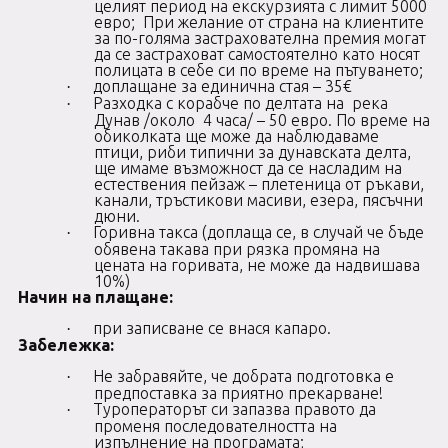
целият период на екскурзията с лимит 5000
евро; При желание от страна на клиентите
за по-голяма застрахователна премия могат
да се застраховат самостоятелно като носят
полицата в себе си по време на пътуването;
доплащане за единична стая – 35€
·
Разходка с корабче по делтата на река
·
Дунав /около 4 часа/ – 50 евро. По време на
обиколката ще може да наблюдаваме
птици, риби типични за дунавската делта,
ще имаме възможност да се насладим на
естествения пейзаж – плетеница от ръкави,
канали, тръстикови масиви, езера, пясъчни
дюни.
Горивна такса (доплаща се, в случай че бъде
·
обявена такава при рязка промяна на
цената на горивата, не може да надвишава
10%)
Начин на плащане:
при записване се внася капаро.
·
Забележка:
Не забравяйте, че добрата подготовка е
·
предпоставка за приятно прекарване!
Туроператорът си запазва правото да
·
променя последователността на
изпълнение на програмата;