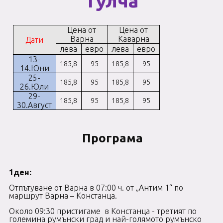
Тулча
Цена от
Цена от
Варна
Каварна
Дати
лева
евро
лева
евро
13-
185,8
95
185,8
95
14.Юни
25-
185,8
95
185,8
95
26.Юли
29-
185,8
95
185,8
95
30.Август
Програма
1д
Отпътуване от Варна в 07:00 ч. от „Антим 1“ по
маршрут Варна – Констанца.
Около 09:30 пристигаме в Констанца - третият по
големина румънски град и най-голямото румънско