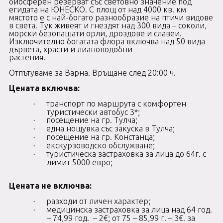
биосферен резерват със световно значение под
егидата на ЮНЕСКО. С площ от над 4000 кв. км
мястото е с най-богато разнообразие на птичи видове
в света. Тук живеят и гнездят над 300 вида – соколи,
морски безопашати орли, дроздове и славеи.
Изключително богатата флора включва над 50 вида
дървета, храсти и лианоподобни
растения.
Отпътуваме за Варна. Връщане след 20:00 ч.
Цената включва:
транспорт по маршрута с комфортен
·
туристически автобус 3*;
посещение на гр. Тулча;
·
една нощувка със закуска в Тулча;
·
посещение на гр. Констанца;
·
екскурзоводско обслужване;
·
туристическа застраховка за лица до 64г. с
·
лимит 5000 евро;
Цената не включва:
разходи от личен характер;
·
медицинска застраховка за лица над 64 год.
·
– 74,99 год. – 2€; от 75 – 85,99 г. – 3€. за