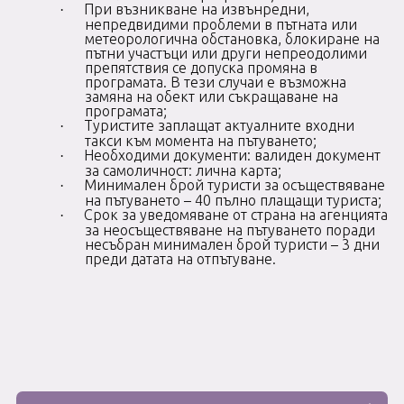
При възникване на извънредни,
·
непредвидими проблеми в пътната или
метеорологична обстановка, блокиране на
пътни участъци или други непреодолими
препятствия се допуска промяна в
програмата. В тези случаи е възможна
замяна на обект или съкращаване на
програмата;
Туристите заплащат актуалните входни
·
такси към момента на пътуването;
Необходими документи: валиден документ
·
за самоличност: лична карта;
Минимален брой туристи за осъществяване
·
на пътуването – 40 пълно плащащи туриста;
Срок за уведомяване от страна на агенцията
·
за неосъществяване на пътуването поради
несъбран минимален брой туристи – 3 дни
преди датата на отпътуване.