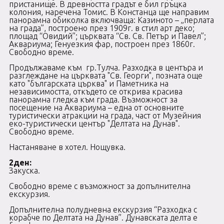
пристанище. В древността градът е бил гръцка
колония, наречена Томис. В Констанца ще направим
панорамна обиколка включваща: Казиното – „перлата
на града”, построено през 1909г. в стил арт деко;
площад “Овидий”; църквата “Св. Св. Петър и Павел”;
Аквариума; Генуезкия фар, построен през 1860г.
Свободно време.
Продължаваме към гр.Тулча. Разходка в центъра и
разглеждане на църквата "Св. Георги", позната още
като "българската църква" и Паметника на
независимостта, откъдето се открива красива
панорамна гледка към града. Възможност за
посещение на Аквариума – една от основните
туристически атракции на града, част от Музейния
еко-туристически център "Делтата на Дунав".
Свободно време.
Настаняване в хотел. Нощувка.
2де
Закус
Свободно време с възможност за допълнителна
екскурзия.
Допълнителна полудневна екскурзия “Разходка с
корабче по Делтата на Дунав”. Дунавската делта е