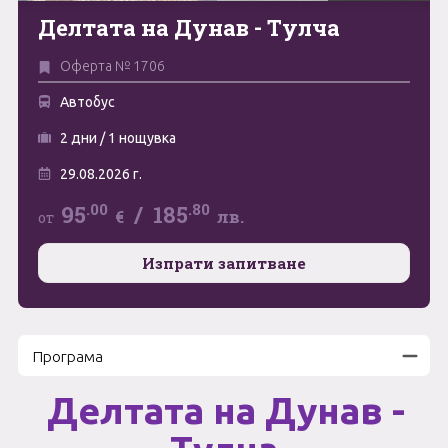
Делтата на Дунав - Тулча
Май
0894 466 775
Форма за запитване
Оферта № 1706
Юни
Автобус
Юли
Свържете се с нас
2 дни / 1 нощувка
Август
29.08.2026 г.
Септември
.00
.80
95
/
185
€
лв.
от
Октомври
Изпрати запитване
Ноември
Декември
Програма
Делтата на Дунав -