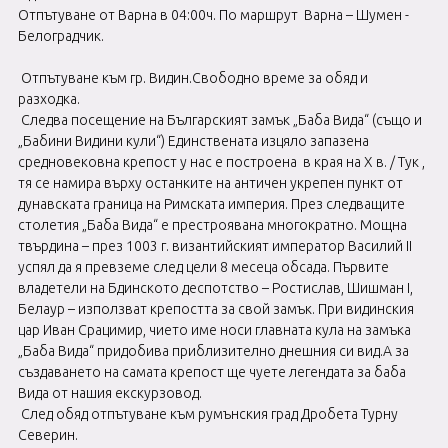
Отпътуване от Варна в 04:00ч. По маршрут Варна – Шумен -
Белоградчик.
Отпътуване към гр. Видин.Свободно време за обяд и
разходка.
Следва посещение на Българският замък „Баба Вида“ (също и
„Бабини Видини кули“) Единствената изцяло запазена
средновековна крепост у нас е построена в края на X в. / Тук ,
тя се намира върху останките на античен укрепен пункт от
дунавската граница на Римската империя. През следващите
столетия „Баба Вида“ е престроявана многократно. Мощна
твърдина – през 1003 г. византийският император Василий II
успял да я превземе след цели 8 месеца обсада. Първите
владетели на Бдинското деспотство – Ростислав, Шишман I,
Белаур – използват крепостта за свой замък. При видинския
цар Иван Срацимир, чието име носи главната кула на замъка
„Баба Вида“ придобива приблизително днешния си вид.А за
създаването на самата крепост ще чуете легендата за баба
Вида от нашия екскурзовод.
След обяд отпътуване към румънския град Дробета Турну
Северин.