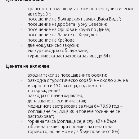
транспорт по маршрута с комфортен туристически
·
автобус 3*;
посещение на Българският замък „Баба Вида“;
·
посещение на Дробета Турну Северин;
·
посещение на Оршова и круиз по Дунав;
·
посещение на Баните на Херкулес;
·
посещение на
Крайова;
·
две нощувки със закуски;
·
екскурзоводско обслужване;
·
туристическа застраховка за лица до 64 г.
·
Цената не включва:
входни такси за посещаваните обекти;
·
разходка с туристическо корабче – около 20€. на
·
възрастен и 15€. за деца; подлежат на
потвръждение!!
разходи от личен характер;
·
доплащане за единична стая;
·
медицинска застраховка за лица 64-79.99 год. –
·
доплащане 4€.; лица 80 и повече години не се
застраховат;
горивна такса (доплаща се, в случай че бъде
·
обявена такава при промяна на цената на
горивото, но не може да бъде повече от 8%).