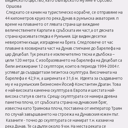
Видинското царство, като българското му име е Орсово.
Оршова
След като се качим на туристическо корабче, се отправяме на
44 километров круиз по река Дунав в румънска акватория. п
време на плаването от лявата страна ще виждаме
величествените Карпати в сръбската им част,а от дясната
страна красивата гледка е Румъния. Ще видим десетки
невероятни къщи, изградени на брега. След повече от час
плаване в язовирната част на Дунав стигнаме до барелефа на
цар Децебал. Тук реката е изключително тясна и дълбока –
цели 120 метра. С изобразяването на барелефа на Децебал са
били ангажирани 12 скулптори, които в периода 1994-2004 г.
успяват да създадаттази гигантска скулптура. Височината на
барелефа е 42,9 м, а ширината е 31,6 м. Идеята за създаването
му е на румънския бизнесмен Йосиф Константин Драган. Това
е най-високата каменна скулптура в Европа и шестата най-
висока статуя в света. Срещу скулптурата се намира древна
паметна плоча, от сръбската страна на дунавския бряг,
известна като Траянова плоча, поставена от император Траян
по случай завършването на строежа на Дунавския южен път.
Казаните - точно до скулптурата се намират т.н. казани на
река Дунав. Те са дълги около 9 км. На места реката се