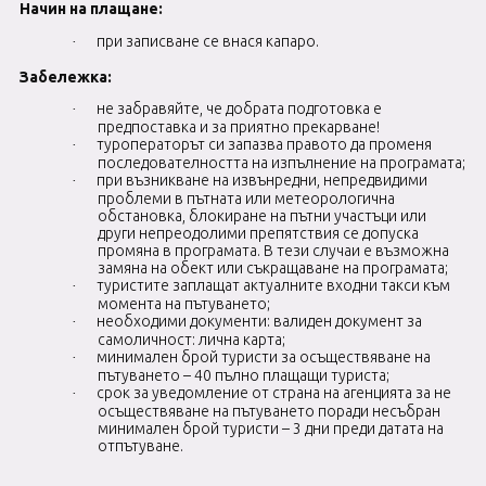
Начин на плащане:
при записване се внася капаро.
·
Забележка:
не забравяйте, че добрата подготовка е
·
предпоставка и за приятно прекарване!
туроператорът си запазва правото да променя
·
последователността на изпълнение на програмата;
при възникване на извънредни, непредвидими
·
проблеми в пътната или метеорологична
обстановка, блокиране на пътни участъци или
други непреодолими препятствия се допуска
промяна в програмата. В тези случаи е възможна
замяна на обект или съкращаване на програмата;
туристите заплащат актуалните входни такси към
·
момента на пътуването;
необходими документи: валиден документ за
·
самоличност: лична карта;
минимален брой туристи за осъществяване на
·
пътуването – 40 пълно плащащи туриста;
срок за уведомление от страна на агенцията за не
·
осъществяване на пътуването поради несъбран
минимален брой туристи – 3 дни преди датата на
отпътуване.