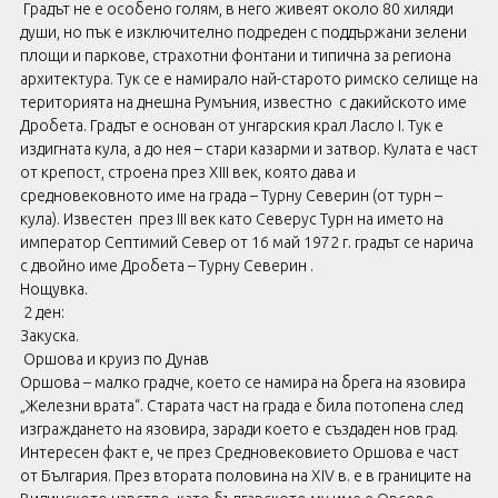
Градът не е особено голям, в него живеят около 80 хиляди
души, но пък е изключително подреден с поддържани зелени
площи и паркове, страхотни фонтани и типична за региона
архитектура. Тук се е намирало най-старото римско селище на
територията на днешна Румъния, известно с дакийското име
Дробета. Градът е основан от унгарския крал Ласло I. Тук е
издигната кула, а до нея – стари казарми и затвор. Кулата е част
от крепост, строена през XIII век, която дава и
средновековното име на града – Турну Северин (от турн –
кула). Известен през III век като Северус Турн на името на
император Септимий Север от 16 май 1972 г. градът се нарича
с двойно име Дробета – Турну Северин .
Нощувка.
2 ден:
Закуска.
Оршова и круиз по Дунав
Оршова – малко градче, което се намира на брега на язовира
„Железни врата“. Старата част на града е била потопена след
изграждането на язовира, заради което е създаден нов град.
Интересен факт е, че през Средновековието Оршова е част
от България. През втората половина на ХІV в. е в границите на