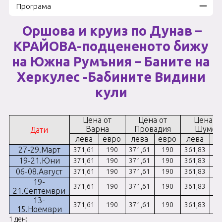
Програма
Оршова и круиз по Дунав –
КРАЙОВА-подцененото бижу
на Южна Румъния – Баните на
Херкулес -Бабините Видини
кули
Цена от
Цена от
Цена о
Варна
Провадия
Шумен
Дати
лева
евро
лева
евро
лева
е
27-29.Март
371,61
190
371,61
190
361,83
1
19-21.Юни
371,61
190
371,61
190
361,83
1
06-08.Август
371,61
190
371,61
190
361,83
1
19-
371,61
190
371,61
190
361,83
1
21.Септември
13-
371,61
190
371,61
190
361,83
1
15.Ноември
1 ден: