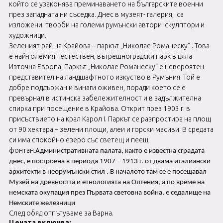
който се узаконява преминаването на българските военни
през западната ни съседка. Днес в музеят- галерия, са
изложени творби на големи румънски автори скулптори и
художници.
Зеленият рай на Крайова – паркът „Николае Романеску“ . Това
е най-големият естествен, вътрешноградски парк в цяла
Източна Европа. Паркът „Николае Романеску“ е невероятен
представител на ландшафтното изкуство в Румъния. Той е
добре поддържан и винаги оживен, поради което се е
превърнал в истинска забележителност и в задължителна
спирка при посещение в Крайова. Открит през 1903 г. в
присъствието на крал Карол I. Паркът се разпростира на площ
от 90 хектара – зелени площи, алеи и горски масиви. В средата
си има спокойно езеро със светещ и пеещ
фонтан.
Административната палата, както е известна сградата
днес, е построена в периода 1907 – 1913 г. от двама италиански
архитекти в неорумънски стил . В началото там се е посещавал
Музей на древността и етнологията на Олтения, а по време на
немската окупация през Първата световна война, е седалище на
Немските железници
След обяд отпътуваме за Варна.
Цената включва: