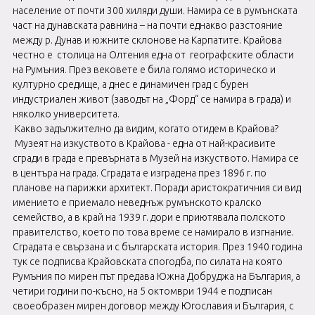
население от почти 300 хиляди души. Намира се в румънската
част на дунавската равнина – на почти еднакво разстояние
между р. Дунав и южните склонове на Карпатите. Крайова
честно е столица на Олтения една от географските области
на Румъния. През вековете е била голямо историческо и
културно средище, а днес е динамичен град с бурен
индустриален живот (заводът на „Форд“ се намира в града) и
няколко университета.
Какво задължително да видим, когато отидем в Крайова?
Музеят на изкуството в Крайова - една от най-красивите
сгради в града е превърната в Музей на изкуството. Намира се
в центъра на града. Сградата е изградена през 1896 г. по
планове на парижки архитект. Поради аристократичния си вид
имението е приемало неведнъж румънското кралско
семейство, а в край на 1939 г. дори е приютявала полското
правителство, което по това време се намирало в изгнание.
Сградата е свързана и с българската история. През 1940 година
тук се подписва Крайовската спогодба, по силата на която
Румъния по мирен път предава Южна Добруджа на България, а
четири години по-късно, на 5 октомври 1944 е подписан
своеобразен мирен договор между Югославия и България, с