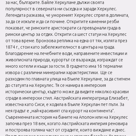
за нас, българите. Байле Херкулане дължи своята
популярност в северната ни съседка и заради Херкулес.
Легендата разказва, че умореният Херкулес спрял в долината,
за да се изкъпе и да си почине. Откритите каменни резби
показват, че римските аристократи са превърнали града в
римски център за отдих. Открити са шест статуи на Херкулес
от това време. Бронзова реплика на една от тях, излята през
1874 г., стои като забележителност в центъра на града.
Благодарение на лечебните води, направените инвестиции и
живописната природа, курортът се възражда, изграждат се
много хотели и къщи за гости. В градчето има 16 термални
извора с различни минерални характеристики. Ще се
разходим по главната улица на Бъиле Херкулане, за да стигнем
до статуята на Херкулес. Тя се намира в имперския
исторически център, където може да видите няколко красиви
сгради в имперски стил. Австрийската императрица Елизабет,
известна като Сиси, е ходила в Бъиле Херкулан пет пъти. За
нея градът е „най-красивият спа курорт на континента”.
Съвременната история на баните на Аполон или на Херкулес
започва през 18 век, когато Австрийската империя реновира
и построява голяма част от сградите, които виждаме и днес.