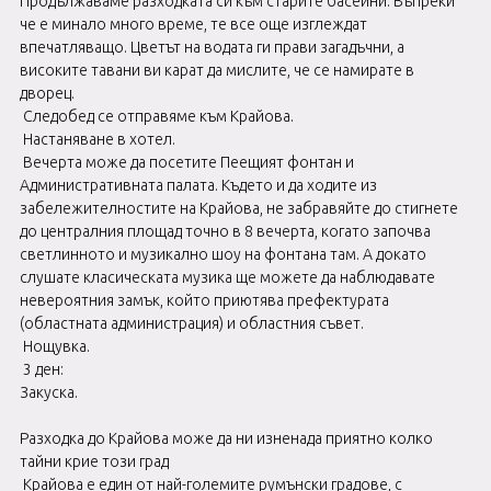
Продължаваме разходката си към старите басейни. Въпреки
че е минало много време, те все още изглеждат
впечатляващо. Цветът на водата ги прави загадъчни, а
високите тавани ви карат да мислите, че се намирате в
дворец.
Следобед се отправяме към Крайова.
Настаняване в хотел.
Вечерта може да посетите Пеещият фонтан и
Административната палата. Където и да ходите из
забележителностите на Крайова, не забравяйте до стигнете
до централния площад точно в 8 вечерта, когато започва
светлинното и музикално шоу на фонтана там. А докато
слушате класическата музика ще можете да наблюдавате
невероятния замък, който приютява префектурата
(областната администрация) и областния съвет.
Нощувка.
3 ден:
Закуска.
Разходка до Крайова може да ни изненада приятно колко
тайни крие този град
Крайова е един от най-големите румънски градове, с