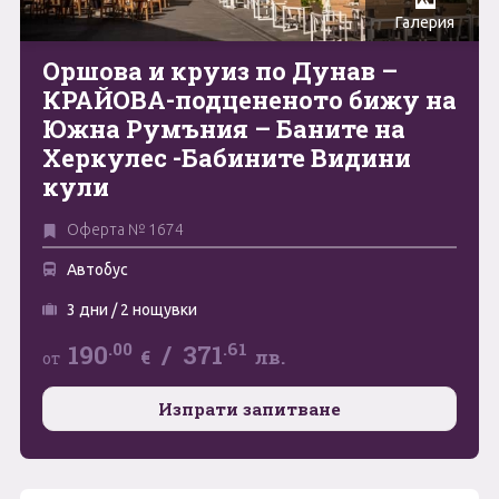
Галерия
Май
0894 466 775
Форма за запитване
Оршова и круиз по Дунав –
Юни
КРАЙОВА-подцененото бижу на
Южна Румъния – Баните на
Юли
Свържете се с нас
Херкулес -Бабините Видини
Август
кули
Септември
Оферта № 1674
Октомври
Автобус
Ноември
3 дни / 2 нощувки
.00
.61
190
/
371
Декември
€
лв.
от
Изпрати запитване