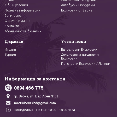
Общи условия
Автобусни Екскурзии
Полезна информация
Екскурзии от Варна
Запитване
Фирмени данни
Контакти
Абонамент за бюлетин
Държави
Ученически
Италия
Еднодневни Екскурзии
Двудневни и тридневни
Турция
Екскурзии
Петдневни Екскурзии / Лагери
Информация за контакти
0894 466 775
гр. Варна,
ул. Цар Асен №52
martinitoursltd@gmail.com
Понеделник - Петък:
10:00 - 18:00 часа