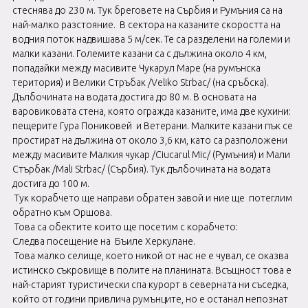
стеснява до 230 м. Тук бреговете на Сърбия и Румъния са на
най-малко разстояние. В сектора на казаните скоростта на
водния поток надвишава 5 м/сек. Те са разделени на големи и
малки казани. Големите казани са с дължина около 4 км,
попадайки между масивите Чукарул Маре (на румънска
територия) и Велики Стръбак /Veliko Strbac/ (на сръбска).
Дълбочината на водата достига до 80 м. В основата на
варовиковата стена, която огражда казаните, има две кухини:
пещерите Гура Пониковей и Ветерани. Малките казани пък се
простират на дължина от около 3,6 км, като са разположени
между масивите Малкия чукар /Ciucarul Mic/ (Румъния) и Мали
Стърбак /Mali Strbac/ (Сърбия). Тук дълбочината на водата
достига до 100 м.
Тук корабчето ще направи обратен завой и ние ще потеглим
обратно към Оршова.
Това са обектите които ще посетим с корабчето:
Следва посещение на Бъиле Херкулане.
Това малко селище, което никой от нас не е чувал, се оказва
истинско съкровище в полите на планината. Всъщност това е
най-старият туристически спа курорт в северната ни съседка,
който от години привлича румънците, но е останал непознат