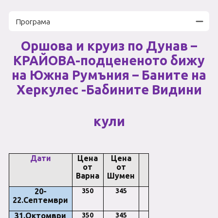
Програма
Оршова и круиз по Дунав –
КРАЙОВА-подцененото бижу
на Южна Румъния – Баните на
Херкулес -Бабините Видини
кули
Дати
Цена
Цена
от
от
Варна
Шумен
20-
350
345
22.Септември
31.Октомври
350
345