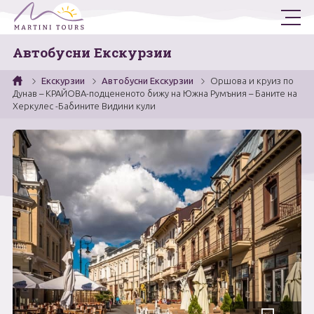
Автобусни Екскурзии
Екскурзии
Екскурзии
Автобусни Екскурзии
Оршова и круиз по
Държави
Самолетни Екскурзии
Дунав – КРАЙОВА-подцененото бижу на Южна Румъния – Баните на
Херкулес -Бабините Видини кули
Автобусни Екскурзии
Ученически
Гърция
Турция
Круизи
Еднодневни Екскурзии
Италия
Екскурзии от Варна
Двудневни и тридневни Екскурзии
Испания
Програма 2026
Петдневни Екскурзии / Лагери
България
Януари
Още
Египет
Февруари
За нас
Общи условия
Сърбия
Март
Полезна информация
Запитване
Контакти
Фирмени данни
Румъния
Април