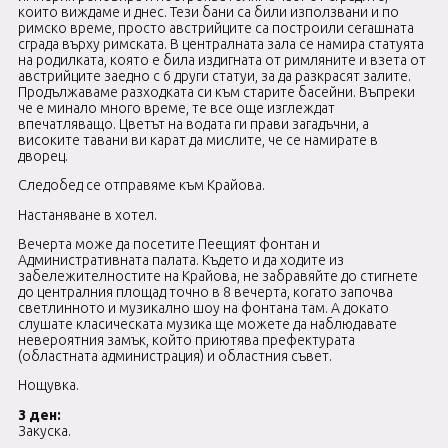
които виждаме и днес. Тези бани са били използвани и по
римско време, просто австрийците са построили сегашната
сграда върху римската. В централната зала се намира статуята
на родилката, която е била издигната от римляните и взета от
австрийците заедно с 6 други статуи, за да разкрасят залите.
Продължаваме разходката си към старите басейни. Въпреки
че е минало много време, те все още изглеждат
впечатляващо. Цветът на водата ги прави загадъчни, а
високите тавани ви карат да мислите, че се намирате в
дворец.
Следобед се отправяме към Крайова.
Настаняване в хотел.
Вечерта може да посетите Пеещият фонтан и
Административната палата. Където и да ходите из
забележителностите на Крайова, не забравяйте до стигнете
до централния площад точно в 8 вечерта, когато започва
светлинното и музикално шоу на фонтана там. А докато
слушате класическата музика ще можете да наблюдавате
невероятния замък, който приютява префектурата
(областната администрация) и областния съвет.
Нощувка.
3 ден:
Закуска.