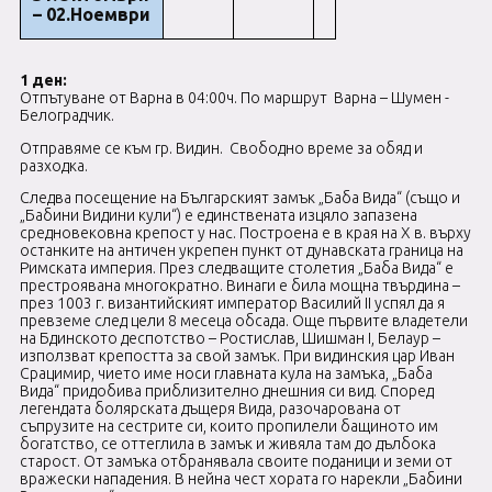
– 02.Ноември
1 ден:
Отпътуване от Варна в 04:00ч. По маршрут Варна – Шумен -
Белоград
Отправяме се към гр. Видин. Свободно време за обяд и
разходка.
Следва посещение на Българският замък „Баба Вида“ (също и
„Бабини Видини кули“) е единствената изцяло запазена
средновековна крепост у нас. Построена е в края на X в. върху
останките на античен укрепен пункт от дунавската граница на
Римската империя. През следващите столетия „Баба Вида“ е
престроявана многократно. Винаги е била мощна твърдина –
през 1003 г. византийският император Василий II успял да я
превземе след цели 8 месеца обсада. Още първите владетели
на Бдинското деспотство – Ростислав, Шишман I, Белаур –
използват крепостта за свой замък. При видинския цар Иван
Срацимир, чието име носи главната кула на замъка, „Баба
Вида“ придобива приблизително днешния си вид. Според
легендата болярската дъщеря Вида, разочарована от
съпрузите на сестрите си, които пропилели бащиното им
богатство, се оттеглила в замък и живяла там до дълбока
старост. От замъка отбранявала своите поданици и земи от
вражески нападения. В нейна чест хората го нарекли „Бабини