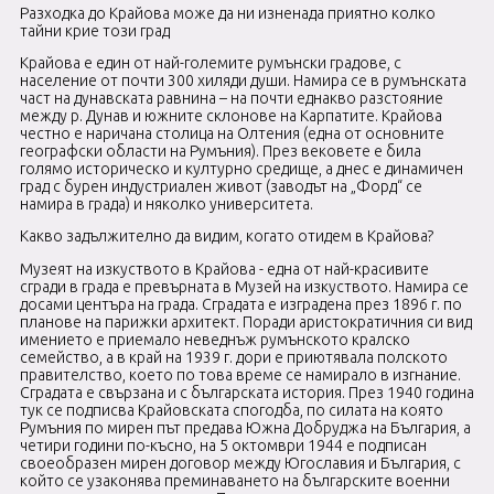
Разходка до
Крайова
може да ни изненада приятно колко
тайни крие този град
Крайова е един от най-големите румънски градове, с
население от почти 300 хиляди души. Намира се в румънската
част на дунавската равнина – на почти еднакво разстояние
между р. Дунав и южните склонове на Карпатите. Крайова
честно е наричана столица на Олтения (една от основните
географски области на Румъния). През вековете е била
голямо историческо и културно средище, а днес е динамичен
град с бурен индустриален живот (заводът на „Форд“ се
намира в града) и няколко университета.
Какво задължително да видим, когато отидем в Крайова?
Музеят на изкуството в Крайова - една от най-красивите
сгради в града е превърната в Музей на изкуството. Намира се
досами центъра на града. Сградата е изградена през 1896 г. по
планове на парижки архитект. Поради аристократичния си вид
имението е приемало неведнъж румънското кралско
семейство, а в край на 1939 г. дори е приютявала полското
правителство, което по това време се намирало в изгнание.
Сградата е свързана и с българската история. През 1940 година
тук се подписва Крайовската спогодба, по силата на която
Румъния по мирен път предава Южна Добруджа на България, а
четири години по-късно, на 5 октомври 1944 е подписан
своеобразен мирен договор между Югославия и България, с
който се узаконява преминаването на българските военни