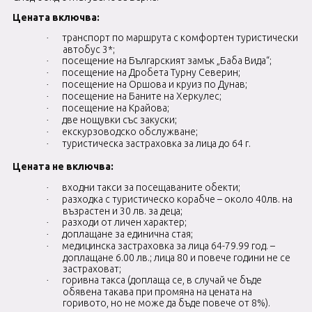
Цената включва:
транспорт по маршрута с комфортен туристически
·
автобус 3*;
посещение на Българският замък „Баба Вида“;
·
посещение на Дробета Турну Северин;
·
посещение на Оршова и круиз по Дунав;
·
посещение на Баните на Херкулес;
·
посещение на
Крайова;
·
две нощувки със закуски;
·
екскурзоводско обслужване;
·
туристическа застраховка за лица до 64 г.
·
Цената не включва:
входни такси за посещаваните обекти;
·
разходка с туристическо корабче – около 40лв. на
·
възрастен и 30 лв. за деца;
разходи от личен характер;
·
доплащане за единична стая;
·
медицинска застраховка за лица 64-79.99 год. –
·
доплащане 6.00 лв.; лица 80 и повече години не се
застраховат;
горивна такса (доплаща се, в случай че бъде
·
обявена такава при промяна на цената на
горивото, но не може да бъде повече от 8%).