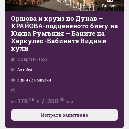
Галерия
Май
0894 466 775
Форма за запитване
Оршова и круиз по Дунав –
Юни
КРАЙОВА-подцененото бижу на
Южна Румъния – Баните на
Юли
Свържете се с нас
Херкулес -Бабините Видини
Август
кули
Септември
Оферта № 1659
Октомври
Автобус
Ноември
3 дни / 2 нощувки
Декември
.95
.00
178
/
350
€
лв.
от
Изпрати запитване