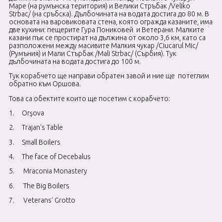
Маре (на румънска територия) и Велики Стръбак /Veliko
Strbac/ (на сръбска). Дълбочината на водата достига до 80 м. В
основата на варовиковата стена, която огражда казаните, има
две кухини: пещерите Гура Пониковей и Ветерани. Малките
казани пък се простират на дължина от около 3,6 км, като са
разположени между масивите Малкия чукар /Ciucarul Mic/
(Румъния) и Мали Стърбак /Mali Strbac/ (Сърбия). Тук
дълбочината на водата достига до 100 м.
Тук корабчето ще направи обратен завой и ние ще потеглим
обратно към Оршова.
Това са обектите които ще посетим с корабчето:
1. Orşova
2.
Trajan's Table
3. Small Boilers
4. The face of Decebalus
5. Mraconia Monastery
6. The Big Boilers
7. Veterans' Grotto