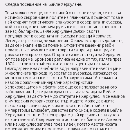
Следва посещение на
Байле Херкулане.
Това малко селище, което никой от нас не е чувал, се оказва
истинско съкровище в полите на планината. Всъщност това е
най-старият туристически спа курорт в северната ни съседка,
който от години привлича румънците, но е останал непознат
за нас, българите. Байле Херкулане дължи своята
популярност в северната ни съседка и заради Херкулес.
Легендата разказва, че умореният Херкулес спрял в долината,
за да се изкъпе и да си почине. Откритите каменни резби
показват, че римските аристократи са превърнали града в
римски център за отдих. Открити са шест статуи на Херкулес
от това време. Бронзова реплика на една от тях, излята през
1874 г., стои като забележителност в центъра на града.
Благодарение на лечебните води, направените инвестиции и
живописната природа, курортът се възражда, изграждат се
много хотели и къщи за гости. В градчето има 16 термални
извора с различни минерални характеристики.
Успокояващите им ефекти все още се използват за много
заболявания. Ще се разходим по главната улица на Бейле
Херкулане, за да стигнем до статуята на Херкулес. Тя се намира
в имперския исторически център, където може да видите
няколко красиви сгради в имперски стил. Австрийската
императрица Елизабет, известна като Сиси, е ходила в Байле
Херкулан пет пъти. За нея градът е „най-красивият спа курорт
на континента”. Съвременната история на баните на Аполон
или на Херкулес започва през 18 век, когато Австрийската
империя реновира и построява голяма част от сградите,