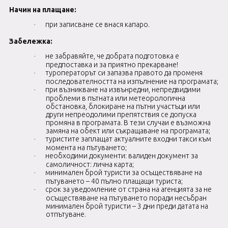
Начин на плащане:
при записване се внася капаро.
·
Забележка:
не забравяйте, че добрата подготовка е
·
предпоставка и за приятно прекарване!
туроператорът си запазва правото да променя
·
последователността на изпълнение на програмата;
при възникване на извънредни, непредвидими
·
проблеми в пътната или метеорологична
обстановка, блокиране на пътни участъци или
други непреодолими препятствия се допуска
промяна в програмата. В тези случаи е възможна
замяна на обект или съкращаване на програмата;
туристите заплащат актуалните входни такси към
·
момента на пътуването;
необходими документи: валиден документ за
·
самоличност: лична карта;
минимален брой туристи за осъществяване на
·
пътуването – 40 пълно плащащи туриста;
срок за уведомление от страна на агенцията за не
·
осъществяване на пътуването поради несъбран
минимален брой туристи – 3 дни преди датата на
отпътуване.