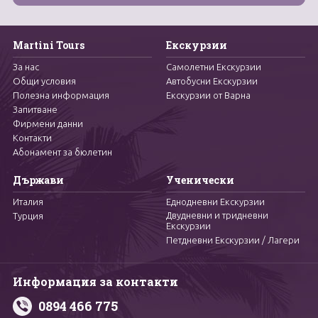
Martini Tours
Екскурзии
За нас
Самолетни Екскурзии
Общи условия
Автобусни Екскурзии
Полезна информация
Екскурзии от Варна
Запитване
Фирмени данни
Контакти
Абонамент за бюлетин
Държави
Ученически
Италия
Еднодневни Екскурзии
Двудневни и тридневни
Турция
Екскурзии
Петдневни Екскурзии / Лагери
Информация за контакти
0894 466 775