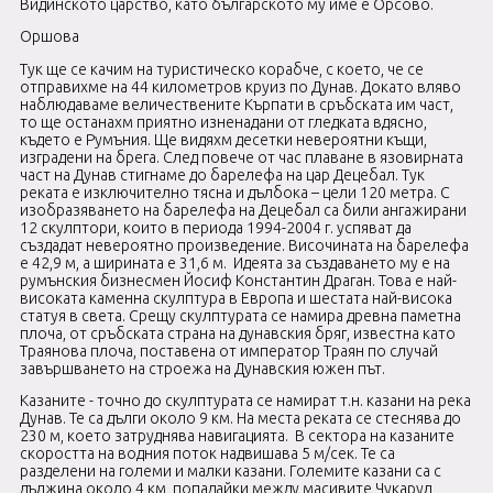
Видинското царство, като българското му име е Орсово.
Оршова
Тук ще се качим на туристическо корабче, с което, че се
отправихме на 44 километров круиз по Дунав. Докато вляво
наблюдаваме величествените Кърпати в сръбската им част,
то ще останахм приятно изненадани от гледката вдясно,
където е Румъния. Ще видяхм десетки невероятни къщи,
изградени на брега. След повече от час плаване в язовирната
част на Дунав стигнаме до барелефа на цар Децебал. Тук
реката е изключително тясна и дълбока – цели 120 метра. С
изобразяването на барелефа на Децебал са били ангажирани
12 скулптори, които в периода 1994-2004 г. успяват да
създадат невероятно произведение. Височината на барелефа
е 42,9 м, а ширината е 31,6 м. Идеята за създаването му е на
румънския бизнесмен Йосиф Константин Драган. Това е най-
високата каменна скулптура в Европа и шестата най-висока
статуя в света. Срещу скулптурата се намира древна паметна
плоча, от сръбската страна на дунавския бряг, известна като
Траянова плоча, поставена от император Траян по случай
завършването на строежа на Дунавския южен път.
Казаните - точно до скулптурата се намират т.н. казани на река
Дунав. Те са дълги около 9 км. На места реката се стеснява до
230 м, което затруднява навигацията. В сектора на казаните
скоростта на водния поток надвишава 5 м/сек. Те са
разделени на големи и малки казани. Големите казани са с
дължина около 4 км, попадайки между масивите Чукарул