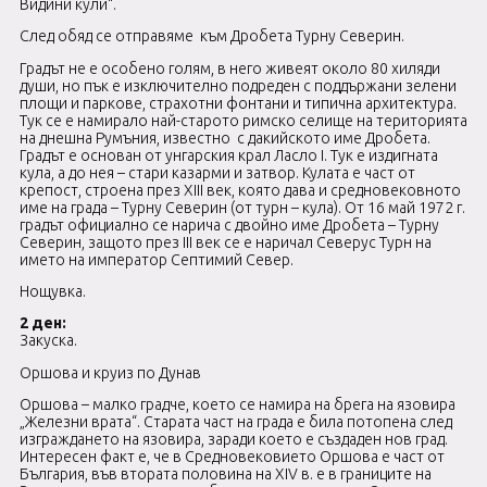
Видини кули“.
След обяд се отправяме към Дробета Турну Северин.
Градът не е особено голям, в него живеят около 80 хиляди
души, но пък е изключително подреден с поддържани зелени
площи и паркове, страхотни фонтани и типична архитектура.
Тук се е намирало най-старото римско селище на територията
на днешна Румъния, известно с дакийското име Дробета.
Градът е основан от унгарския крал Ласло I. Тук е издигната
кула, а до нея – стари казарми и затвор. Кулата е част от
крепост, строена през XIII век, която дава и средновековното
име на града – Турну Северин (от турн – кула). От 16 май 1972 г.
градът официално се нарича с двойно име Дробета – Турну
Северин, защото през III век се е наричал Северус Турн на
името на император Септимий Север.
Нощувка.
2 ден:
Закуска.
Оршова и круиз по Дунав
Оршова – малко градче, което се намира на брега на язовира
„Железни врата“. Старата част на града е била потопена след
изграждането на язовира, заради което е създаден нов град.
Интересен факт е, че в Средновековието Оршова е част от
България, във втората половина на ХІV в. е в границите на