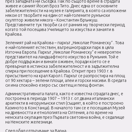
през западната ни съседка. Пак по същото време в сградата
живее и самият Йосип Броз Тито. Днес една от основните
забележителности на музея е галерията, в която са изложени
някои от творбите на един от най-големите румънски
скулптор живели някога – Константин Брънкуш.
Представените тук творби са от ранния му творчески период,
когато той посещава Училището за изкуства и занаяти в
Крайова.
Зеленият рай на Крайова – паркът „Николае Романеску“ . Това
е най-големият естествен, вътрешноградски парк в цяла
Източна Европа. Паркът „Николае Романеску“ е невероятен
представител на ландшафтното изкуство в Румъния. Той е
добре поддържан и винаги оживен, поради което се е
превърнал в истинска забележителност и в задължителна
спирка при посещение в Крайова. Открит през 1903 г. в
присъствието на крал Карол I. Паркът се разпростира на площ
от 90 хектара – зелени площи, алеи и горски масиви. В средата
си има спокойно езеро със светещ и пеещ фонтан.
Административната палата, както е известна сградата днес, е
построена в периода 1907 – 1913 г. от двама италиански
архитекти в неорумънски стил (същият, в който е построено
Казиното в Констанца). В началото там се е посещавал Музей
на древността и етнологията на Олтения, а по време на
немската окупация през Първата световна война, е седалище
на Немските железници.
След обяд отпътуваме за Варна.