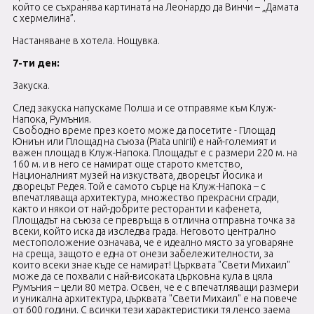
който се съхранява картината на Леонардо да Винчи – „Дамата
с хермелина”.
Настаняване в хотела. Нощувка.
7-ти ден:
Закуска.
След закуска напускаме Полша и се отправяме към Клуж-
Напока, Румъния.
Свободно време през което може да посетите - Площад
Юниън или Площад на съюза (Piata unirii) е най-големият и
важен площад в Клуж-Напока. Площадът е с размери 220 м. на
160 м. и в него се намират още старото кметство,
Националният музей на изкуствата, дворецът Йосика и
дворецът Редея. Той е самото сърце на Клуж-Напока – с
впечатляваща архитектура, множество прекрасни сгради,
както и някои от най-добрите ресторанти и кафенета,
Площадът на съюза се превръща в отлична отправна точка за
всеки, който иска да изследва града. Неговото централно
местоположение означава, че е идеално място за уговаряне
на среща, защото е една от онези забележителности, за
които всеки знае къде се намират! Църквата "Свети Михаил"
може да се похвали с най-високата църковна кула в цяла
Румъния – цели 80 метра. Освен, че е с впечатляващи размери
и уникална архитектура, църквата "Свети Михаил" е на повече
от 600 години. С всички тези характеристики тя ленсо заема