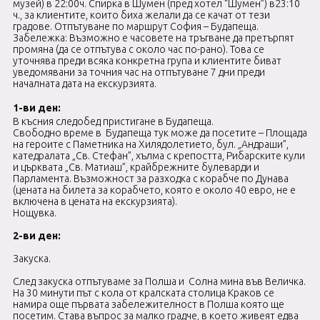
музей) в 22:00ч. Спирка в Шумен (пред хотел “Шумен”) в23:10
ч., за клиентите, които биха желали да се качат от тези
градове. Отпътуване по маршрут София – Будапеща.
Забележка: Възможно е часовете на тръгване да претърпят
промяна (да се отпътува с около час по-рано). Това се
уточнява преди всяка конкретна група и клиентите биват
уведомявани за точния час на отпътуване 7 дни преди
началната дата на екскурзията.
1-ви ден:
В късния следобед пристигане в Будапеща.
Свободно време в Будапеща тук може да посетите – Площада
на героите с Паметника на Хилядолетието, бул. „Андраши”,
катедралата „Св. Стефан”, хълма с крепостта, Рибарските кули
и църквата „Св. Матиаш”, крайбрежните булеварди и
Парламента. Възможност за разходка с корабче по Дунава
(цената на билета за корабчето, която е около 40 евро, не е
включена в цената на екскурзията).
Нощувка.
2-ви ден:
Закуска.
След закуска отпътуваме за Полша и Солна мина във Величка.
На 30 минути път с кола от кралската столица Краков се
намира още първата забележителност в Полша която ще
посетим. Става въпрос за малко градче, в което живеят едва