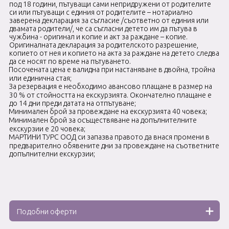
под 18 години, пътуващи сами непридружени от родителите
си или пътуващи с единия от родителите – нотариално
заверена декларация за съгласие /съответно от единия или
двамата родители/, че са съгласни детето им да пътува в
чужбина - оригинал и копие и акт за раждане – копие.
Оригиналната декларация за родителското разрешение,
копието от нея и копието на акта за раждане на детето следва
да се носят по време на пътуването.
Посочената цена е валидна при настаняване в двойна, тройна
или единична стая;
За резервация е необходимо авансово плащане в размер на
30 % от стойността на екскурзията. Окончателно плащане е
до 14 дни преди датата на отпътуване;
Минимален брой за провеждане на екскурзията 40 човека;
Минимален брой за осъществяване на допълнителните
екскурзии е 20 човека;
МАРТИНИ ТУРС ООД си запазва правото да внася промени в
предварително обявените дни за провеждане на съответните
допълнителни екскурзии;
Подобни оферти