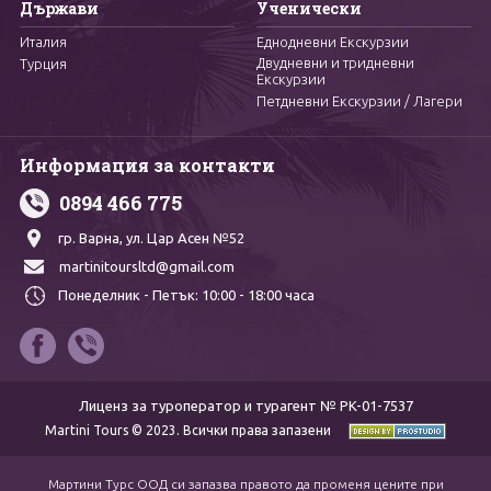
Държави
Ученически
Италия
Еднодневни Екскурзии
Двудневни и тридневни
Турция
Екскурзии
Петдневни Екскурзии / Лагери
Информация за контакти
0894 466 775
гр. Варна,
ул. Цар Асен №52
martinitoursltd@gmail.com
Понеделник - Петък:
10:00 - 18:00 часа
Лиценз за туроператор и турагент № PK-01-7537
Martini Tours © 2023. Всички права запазени
Мартини Турс ООД си запазва правото да променя цените при