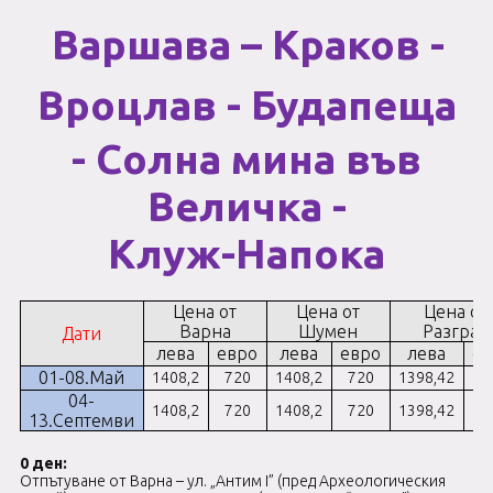
Варшава – Краков -
Вроцлав - Будапеща
- Солна мина във
Величка -
Клуж-Напока
Цена от
Цена от
Цена от
Варна
Шумен
Разград
Дати
лева
евро
лева
евро
лева
ев
01-08.Май
1408,2
720
1408,2
720
1398,42
7
04-
1408,2
720
1408,2
720
1398,42
7
13.Септемви
0 ден:
Отпътуване от Варна – ул. „Антим I” (пред Археологическия