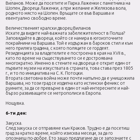
Виланов. Може да посетите и Парка Лаженки с паметника на
Шопен, Двореца Лаженки, а при желание и Желязова вола,
родното място на Шопен. Връщате се във Варшава и
евентуално свободно време.
Величественият кралски дворец Виланов
Искате да видите най-важната забележителност в Полша?
Заповядайте в двореца, който се намира в югоизточните
покрайнини на Варшава. Той е издържан в бароков стил и към
него приляга градина, с която поляците се гордеят.
Резиденцията за владетелите е построена в края на XVII в.,
като по време на съществуването си е достроявана
многократно. Именно в стените на двореца е открит един от
първите музеи на изкуствата в страната, това става през 1805
г., и то по инициатива на С. К. Потоцки.
Втората световна война може почти напълно да е унищожила
Варшава, но този град се издигна като истински феникс от
руините, за да се превърне в един от най-интересните и най-
бързо развиващите се метрополиси в Европа.
Нощувка.
6-ти ден:
Закуска.
След закуска се отправяме към Краков. Трудно е да посетиш
град за кратко време, който изисква месеци, за да го
опознаеш по-добре. Ето защо предлагаме да се запознаете с