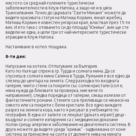
мястото си сред най-големите туристически
забележителности в Клуж-Напока, а защо не и в цяла
Трансилвания. Точно до църквата "Свети Михаил" можете да
видите красивата статуя на Матиаш Корвин, яхнал жребец.
Матиаш Корвин е известен унгарски крал, властвал през 15-ти
век. И ето така с отиването си до площад "Юниън", вие ще сте
видели не една, а цели три от най-интересните туристически
атракции в Клуж-Напока.
Настаняване в хотел. Нощувка.
8-ти ден:
Напускане на хотела. Отпътуваме за България.
Като по пътя ще спрем в гр. Турда и солната мина. Да се
спуснеш в
солната мина Салина в Турда
, Румъния е все едно да
слезеш до центъра на земята. След разходка по входната
галерия, чиито стени са покрити със солни кристали (сол е,
няма нужда да близвате за проверка, ние вече го
направихме!), следва поредица от галерии, сякаш излезли от
фантастичните романи. Стените са в преливащи се нюанси на
сивото или са покрити с бели кристали. Все едно виждате
разрез на земната кора, както я рисуват в учебниците по
география. В една от залите се лекуват (докато играят) деца -
въздухът и солните изпарения са с медицински доказани
ползи срещу алергии и заболявания на дихателната система. В
друга можете да видите уреда "кривак" - задвижвана от коне
система за пренасяне на солта от долните нива на мината