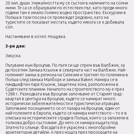
20 хил. души. Уникалността му се състои в наличието на солни
мини. Те са се образували по естествен път, като преди много
години там е имало голямо водно пространство. Екскурзии в
Полша в тази посока се провеждат редовно, като на
туристите се показват местата, където някога се е добивала
сол.
Настаняване в хотел. Нощувка.
3-ри ден:
Закуска.
Пътуваме към Вроцлав. По пътя си ще спрем във Валбжих, за
да посетим Замъка Ксьонж в северната част на Валбжих. Най-
големият замък в региона на Силезия и третият по големина в
Полша след замъка Малборк и замъка Вавел. Намира се в
ландшафтен парк Ксьонж, защитена зона, разположена в
Судетските планини. Началото на строителството му е през
1288 г.. Разходката във Вроцлав започваме от Старият град -
квартал в центъра на Вроцлав, където се намират много
исторически забележителности и туристически атракции.
Започваме посещението си от пазара на Вроцлав, един от
най-големите в Европа, където се намира кметството – то е в
списъка на историческите сгради в Полша, които са запазени в
толкова добро състояние. До него се намира къщата под
Златното слънце. Фасадата й е украсена с многобройни
архитектурни детайли. А през нощта през прозорците на