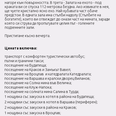
нагоре към повърхността. В трета - Залата на ехото - под
краката ви се спуска 112-метрова бездна. Ако извикате в нея,
ще чуете кристално ясно ехо. Най-хубавата част обаче
предстои. В едната зала има стълби надолу (Стълбите на
богатите), които ви отвеждат до онази част на мината, заради
която си струва да пропътувате целия път - големите
подземните зали.
Пристигане късно вечерта.
Цената включва:
транспорт с комфортен туристически автобус;
пътни и гранични такси;
посещение на
Будапеща;
посещение на Краков и Замъкът Вавел;
посещение на Вроцлав и катедралата Катедралата;
посещение на Варшава и кралски дворец Виланов;
посещение на Солна мина във Величка;
посещение на Клуж-Напока;
посещение на солната мина Салина в Турда;
1 нощувка със закуска в хотел в района
на Будапеща;
2 нощувки със закуски в хотел в Варшава (периферен);
2 нощувки със закуски в района на Краков;
1 нощувка със закуска в Вроцлав;