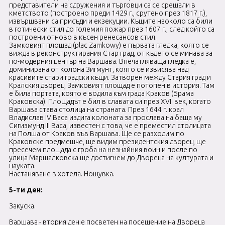
представители на сдружения и търговци са се срещали в
кметството (построено преди 1429 г., срутено през 1817 г.),
извършвани са присъди и екзекуции. Къщите наоколо са били
в готически стил до големия пожар през 1607 г., след който са
построени отново в късен ренесансов стил.
Замковият площад (plac Zamkowy) е първата гледка, която се
вижда в реконструктирания Стар град, от където се минава за
по-модерния център на Варшава. Впечатляваща гледка е,
доминирана от колона Зигмунт, която се извисява над
красивите стари градски къщи. Затворен между Стария град и
Кралския дворец, Замковият площад е потопен в история. Там
е била портата, която е водила към града Краков (Брама
Краковска). Площадът е бил в славата си през XVII век, когато
Варшава става столица на страната. През 1644 г. крал
Владислав IV Васа издига колоната за прослава на баща му
Сигизмунд III Васа, известен с това, че е преместил столицата
на Полша от Краков във Варшава. Ще се разходим по
Краковске предмешче, ще видим президентския дворец, ще
пресечем площада с гроба на незнайния воин и после по
улица Маршалковска ще достигнем до Двореца на културата и
науката.
Настаняване в хотела. Нощувка.
5-ти ден:
Закуска.
Варшава - втория ден е посветен на посещение на Двореца