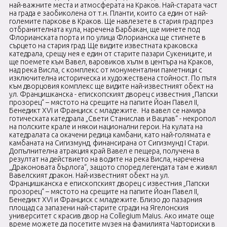
най-важните места и атмосферата на Краков. Най-старата част
на града е заобиколена от т.н. Планти, които са един от най-
големите паркове в Краков. Ще навлезете в стария град през
отбранителната кула, наречена Барбакан, ще минете под
Флорианската порта и по улица Флорианска ще стигнете в
сърцето на стария град. Ще видите известната краковска
катедрала, срещу нея е един от старите пазари Сукениците, и
ще поемете към Вавел, варовиков хълм в центъра на Краков,
над река Висла, с комплекс от монументални паметници с
изключителна историческа и художествена стойност. По пътя
към дворцовия комплекс ще видите най-известният обект на
ул. Францишканска - епископският дворец с известния „Папски
прозорец“ – мястото на срещите на папите Йоан Павел II,
Бенедикт XVI и Франциск с младежите. На вавел се намира
готическата катедрала „Свети Станислав и Вацлав“ - некропол
на полските крале и някои национални герои. На кулата на
катедралата са окачени редица камбани, като най-голямата е
камбаната на Сигизмунд, финансирана от Сигизмунд I Стари.
Допълнителна атракция край Вавел е пещера, получена в
резултат на действието на водите на река Висла, наречена
„Драконовата бърлога“, защото според легендата там е живял
Вавелският дракон. Най-известният обект на ул.
Францишканска е епископският дворец с известния „Папски
прозорец“ – мястото на срещите на папите Йоан Павел II,
Бенедикт XVI и Франциск с младежите. Близо до пазарния
площад са запазени най-старите сгради на Ягелонския
университет с красив двор на Collegium Maius. Ако имате още
време можете да посетите музея на фамилията Чарториски в