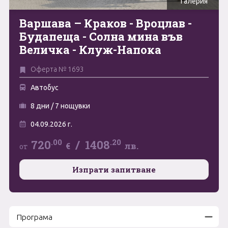
Галерия
Май
Варшава – Краков - Вроцлав -
0894 466 775
Форма за запитване
Будапеща - Солна мина във
Юни
Величка - Клуж-Напока
Юли
Свържете се с нас
Оферта № 1693
Август
Автобус
Септември
8 дни / 7 нощувки
Октомври
04.09.2026 г.
Ноември
.00
.20
720
/
1408
€
лв.
от
Декември
Изпрати запитване
Програма