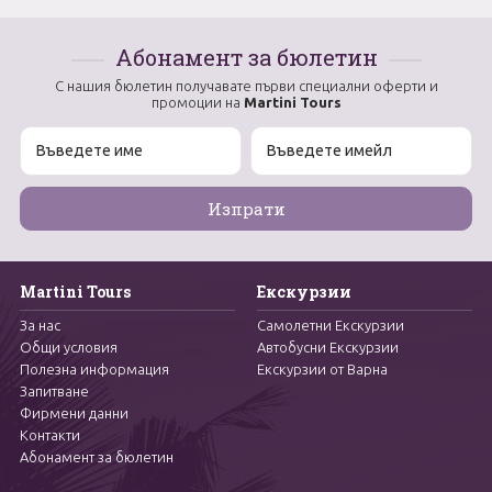
Абонамент за бюлетин
С нашия бюлетин получавате първи специални оферти и
промоции на
Martini Tours
Martini Tours
Екскурзии
За нас
Самолетни Екскурзии
Общи условия
Автобусни Екскурзии
Полезна информация
Екскурзии от Варна
Запитване
Фирмени данни
Контакти
Абонамент за бюлетин