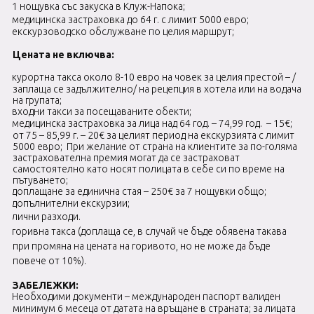
1 нощувка със закуска в Клуж-Напока;
медицинска застраховка до 64 г. с лимит 5000 евро;
екскурзоводско обслужване по целия маршрут;
Цената не включва:
курортна такса около 8-10 евро на човек за целия престой – /
заплаща се задължително/ на рецепция в хотела или на водача
на групата
;
входни такси за посещаваните обекти;
медицинска застраховка за лица над 64 год. – 74,99 год. – 15€;
от 75 – 85,99 г. – 20€ за целият период на екскурзията с лимит
5000 евро; При желание от страна на клиентите за по-голяма
застрахователна премия могат да се застраховат
самостоятелно като носят полицата в себе си по време на
пътуването;
доплащане за единична стая – 250€ за 7 нощувки общо;
допълнителни екскурзии;
лични разходи.
горивна такса (доплаща се, в случай че бъде обявена такава
при промяна на цената на горивото, но не може да бъде
повече от 10%).
ЗАБЕЛЕЖКИ:
Необходими документи – международен паспорт валиден
минимум 6 месеца от датата на връщане в страната; за лицата