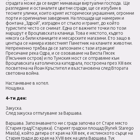
сградата може да се видят минаващи виртуални господа. Ще
разгледаме и останалите цветни сгради, ще се изгубим в
тесните улички, които крият исторически украшения, огромни
порти и оригинални заведения. На площада ще намерим и
фонтана „Здрой”, изграден от стъкло и гранит, до който
туристите често се снимат. Една от важните точки по този
маршрут е Вроцлавската кланица. Това е мястото, където
някога са били кланиците и месарските магазини. Ето защо в
центъра се намира известният Паметник на кланите животни.
Непременно трябва да се запознаем с тази атракция!
Пресичаме река Одра, и се озоваваме на Виспа Пясек
(Пясъчния остров) и по Тумския мост се отправяме към
Вроцлавската католическа катедрала, построена през XIII век
посветена на Йоан Кръстител и възстановена след Втората
световна война.
Настаняване в хотел.
Нощувка.
4-ти ден:
Закуска.
След закуска отпътуваме за Варшава.
Варшава. Запознаването ни с града започва от Старе място
(Стария град/Старувка). Старият градски площад (Rynek Starego
Miasta), който датира от края на XIII век, е истинското сърце на
Стария град и до края на XVIII век на цяла Варшава. Тук