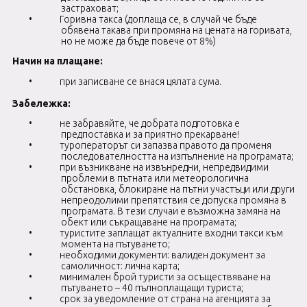
застраховат;
•
Горивна такса (доплаща се, в случай че бъде
обявена такава при промяна на цената на горивата,
но не може да бъде повече от 8%)
Начин на плащане:
•
при записване се внася цялата сума.
Забележка:
•
не забравяйте, че добрата подготовка е
предпоставка и за приятно прекарване!
•
туроператорът си запазва правото да променя
последователността на изпълнение на програмата;
•
при възникване на извънредни, непредвидими
проблеми в пътната или метеорологична
обстановка, блокиране на пътни участъци или други
непреодолими препятствия се допуска промяна в
програмата. В тези случаи е възможна замяна на
обект или съкращаване на програмата;
•
туристите заплащат актуалните входни такси към
момента на пътуването;
•
необходими документи: валиден документ за
самоличност: лична карта;
•
минимален брой туристи за осъществяване на
пътуването – 40 пълноплащащи туриста;
•
срок за уведомление от страна на агенцията за