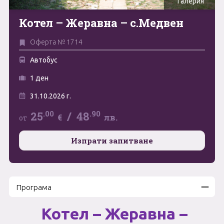
Галерия
Май
Котел – Жеравна – с.Медвен
0894 466 775
Форма за запитване
Юни
Оферта № 1714
Юли
Свържете се с нас
Автобус
Август
1 ден
31.10.2026 г.
Септември
.00
.90
25
/
48
€
лв.
от
Октомври
Ноември
Изпрати запитване
Декември
Програма
Котел – Жеравна –