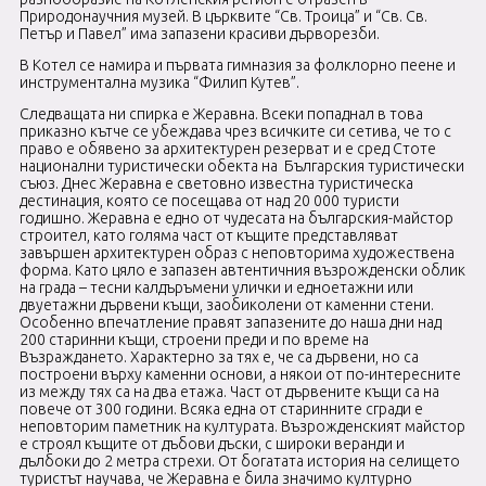
Природонаучния музей. В църквите “Св. Троица” и “Св. Св.
Петър и Павел” има запазени красиви дърворезби.
В Котел се намира и първата гимназия за фолклорно пеене и
инструментална музика “Филип Кутев”.
Следващата ни спирка е Жеравна. Всеки попаднал в това
приказно кътче се убеждава чрез всичките си сетива, че то с
право е обявено за архитектурен резерват и е сред Стоте
национални туристически обекта на Българския туристически
съюз. Днес Жеравна е световно известна туристическа
дестинация, която се посещава от над 20 000 туристи
годишно. Жеравна е едно от чудесата на българския-майстор
строител, като голяма част от къщите представляват
завършен архитектурен образ с неповторима художествена
форма. Като цяло е запазен автентичния възрожденски облик
на града – тесни калдъръмени улички и едноетажни или
двуетажни дървени къщи, заобиколени от каменни стени.
Особенно впечатление правят запазените до наша дни над
200 старинни къщи, строени преди и по време на
Възраждането. Характерно за тях е, че са дървени, но са
построени върху каменни основи, а някои от по-интересните
из между тях са на два етажа. Част от дървените къщи са на
повече от 300 години. Всяка една от старинните сгради е
неповторим паметник на културата. Възрожденският майстор
е строял къщите от дъбови дъски, с широки веранди и
дълбоки до 2 метра стрехи. От богатата история на селището
туристът научава, че Жеравна е била значимо културно