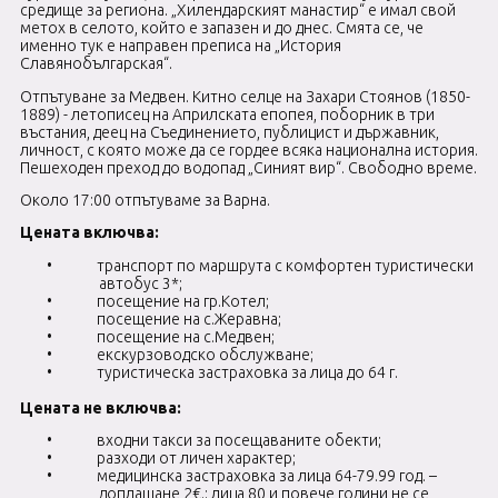
средище за региона. „Хилендарският манастир“ е имал свой
метох в селото, който е запазен и до днес. Смята се, че
именно тук е направен преписа на „История
Славянобългарская“.
Отпътуване за Медвен. Китно селце на Захари Стоянов (1850-
1889) - летописец на Априлската епопея, поборник в три
въстания, деец на Съединението, публицист и държавник,
личност, с която може да се гордее всяка национална история.
Пешеходен преход до водопад „Синият вир“. Свободно време.
Около 17:00 отпътуваме за Варна.
Цената включва:
•
транспорт по маршрута с комфортен туристически
автобус 3*;
•
посещение на гр.Котел;
•
посещение на с.Жеравна;
•
посещение на с.Медвен;
•
екскурзоводско обслужване;
•
туристическа застраховка за лица до 64 г.
Цената не включва:
•
входни такси за посещаваните обекти;
•
разходи от личен характер;
•
медицинска застраховка за лица 64-79.99 год. –
доплащане 2€.; лица 80 и повече години не се