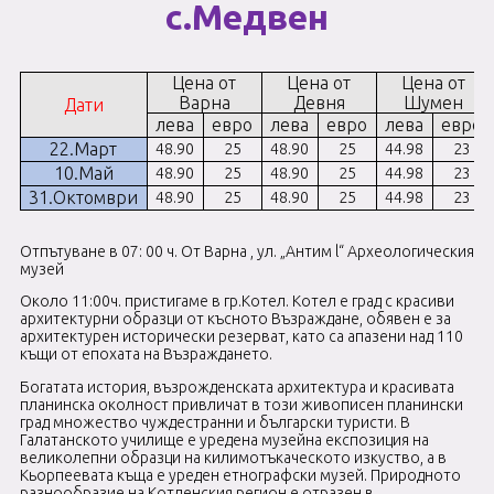
с.Медвен
Цена от
Цена от
Цена от
Варна
Девня
Шумен
Дати
лева
евро
лева
евро
лева
евро
22.Март
48.90
2
5
48.90
2
5
44.98
2
3
10.Май
48.90
2
5
48.90
2
5
44.98
2
3
31.Октомври
48.90
2
5
48.90
2
5
44.98
2
3
Отпътуване в 07: 00 ч. От Варна , ул. „Антим l“ Археологическия
музей
Около 11:00ч. пристигаме в гр.Котел. Котел е град с красиви
архитектурни образци от късното Възраждане, обявен е за
архитектурен исторически резерват, като са апазени над 110
къщи от епохата на Възраждането.
Богатата история, възрожденската архитектура и красивата
планинска околност привличат в този живописен планински
град множество чуждестранни и български туристи. В
Галатанското училище е уредена музейна експозиция на
великолепни образци на килимотъкаческото изкуство, а в
Кьорпеевата къща е уреден етнографски музей. Природното
разнообразие на Котленския регион е отразен в