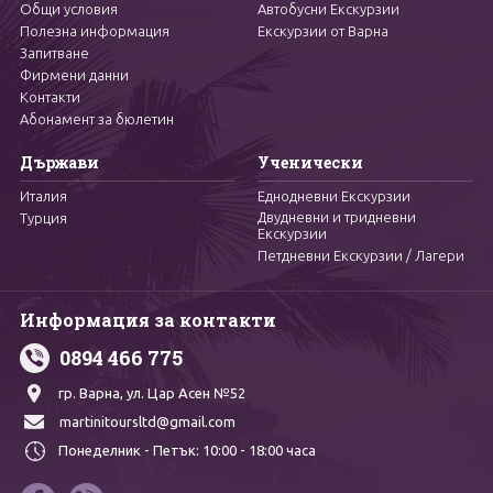
Общи условия
Автобусни Екскурзии
Полезна информация
Екскурзии от Варна
Запитване
Фирмени данни
Контакти
Абонамент за бюлетин
Държави
Ученически
Италия
Еднодневни Екскурзии
Двудневни и тридневни
Турция
Екскурзии
Петдневни Екскурзии / Лагери
Информация за контакти
0894 466 775
гр. Варна,
ул. Цар Асен №52
martinitoursltd@gmail.com
Понеделник - Петък:
10:00 - 18:00 часа