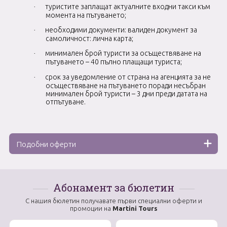
туристите заплащат актуалните входни такси към
·
момента на пътуването;
необходими документи: валиден документ за
·
самоличност: лична карта;
минимален брой туристи за осъществяване на
·
пътуването – 40 пълно плащащи туриста;
срок за уведомление от страна на агенцията за не
·
осъществяване на пътуването поради несъбран
минимален брой туристи – 3 дни преди датата на
отпътуване.
Подобни оферти
Абонамент за бюлетин
С нашия бюлетин получавате първи специални оферти и
промоции на
Martini Tours