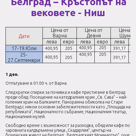
Белград
–
Кръстопът на
вековете - Ниш
Цена от
Цена от
Цена о
Варна
Девня
Шумен
Дати
лева
евро
лева
евро
лева
е
400,95
205
17-19.Юли
400,95
205
391,17
2
25-
400,95
205
400,95
205
391,17
2
27.
Септември
1 ден.
Отпътуване в 01:00 ч. от Варна.
След кратки спирки за почивка и кафе пристигаме в Белград
преди обяд. Посещение на катедралния храм „Св. Сава” – най-
големия храм на Балканите
.
Панорамна обиколка на Стари
Белград с някои основни забележителности като „Площада на
републиката”, Националното събрание, Националния театър,
Националния музей.
Свободно време с възможност за разходка, обяд или кафе по
чаровната калдъръмена улица „Скадарлия”, център на
бохемския живот на Белград, „Белградският Монмартър”, още