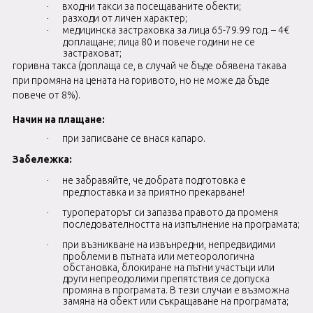
входни такси за посещаваните обекти;
·
разходи от личен характер;
·
медицинска застраховка за лица 65-79.99 год. – 4€
·
доплащане; лица 80 и повече години не се
застраховат;
горивна такса (доплаща се, в случай че бъде обявена такава
при промяна на цената на горивото, но не може да бъде
повече от 8%).
Начин на плащане:
при записване се внася капаро.
·
Забележка:
не забравяйте, че добрата подготовка е
·
предпоставка и за приятно прекарване!
туроператорът си запазва правото да променя
·
последователността на изпълнение на програмата;
при възникване на извънредни, непредвидими
·
проблеми в пътната или метеорологична
обстановка, блокиране на пътни участъци или
други непреодолими препятствия се допуска
промяна в програмата. В тези случаи е възможна
замяна на обект или съкращаване на програмата;