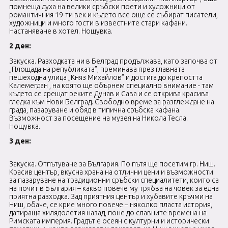
помнеща духа на велики сръбски поети и художници от
романтичния 19-ти век и където все още се събират писатели,
художници и много гости в известните стари кафани.
Настаняване в хотел. Нощувка.
2 ден:
Закуска. Разходката ни в Белград продължава, като започва от
„Площада на републиката”, преминава през главната
пешеходна улица „Княз Михайлов” и достига до крепостта
Калемегдан , на която ще обърнем специално внимание - там
където се срещат реките Дунав и Сава и се открива красива
гледка към Нови Белград. Свободно време за разглеждане на
града, пазаруване и обяд в типична сръбска кафана.
Възможност за посещение на музея на Никола Тесла.
Нощувка.
3 ден:
Закуска. Отпътуване за България. По пътя ще посетим гр. Ниш.
Красив център, вкусна храна на отлични цени и възможности
за пазаруване на традиционни сръбски специалитети, които са
на почит в България – какво повече му трябва на човек за една
приятна разходка. Зад приятния център и хубавите кръчми на
Ниш, обаче, се крие много повече – няколко пласта история,
датираща хилядолетия назад, поне до славните времена на
Римската империя. Градът е осеян с културни и исторически