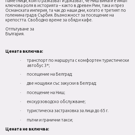
паметници, които разказват и доказват, че Ниш винаги е имал
ключова роля в историята – както в древен Рим, така и през
Османската империя, та чак до наши дни, когато е третият по
големина град в Сърбия. Възможност за посещение на
крепостта. Свободно време за обяд и кафе.
Отпътуване за
България.
Цената включва:
транспорт по маршрута с комфортен туристически
·
автобус 3*;
посещение на Белград;
·
две нощувки със закуски в Белград;
·
посещение на Ниш;
·
екскурзоводско обслужване;
·
туристическа застраховка за лица до 65 г.
·
пътни и гранични такси;
·
Цената не включва: