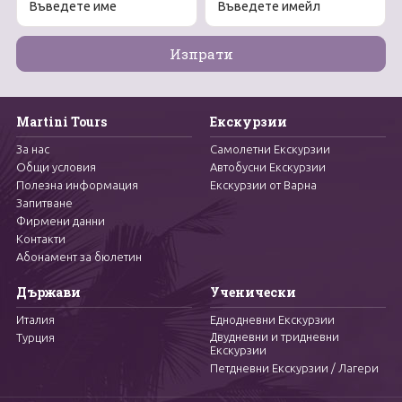
Martini Tours
Екскурзии
За нас
Самолетни Екскурзии
Общи условия
Автобусни Екскурзии
Полезна информация
Екскурзии от Варна
Запитване
Фирмени данни
Контакти
Абонамент за бюлетин
Държави
Ученически
Италия
Еднодневни Екскурзии
Двудневни и тридневни
Турция
Екскурзии
Петдневни Екскурзии / Лагери