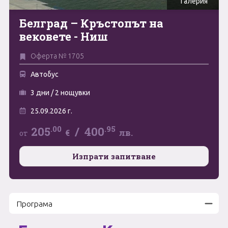
Галерия
Май
Белград – Кръстопът на
0894 466 775
Форма за запитване
вековете - Ниш
Юни
Оферта № 1705
Юли
Свържете се с нас
Автобус
Август
3 дни / 2 нощувки
Септември
25.09.2026 г.
Октомври
.00
.95
205
/
400
€
лв.
от
Ноември
Изпрати запитване
Декември
Програма