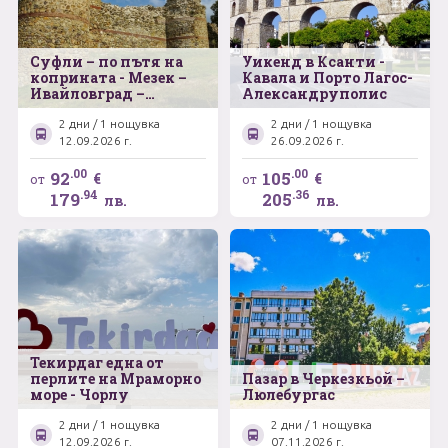
Суфли – по пътя на
Уикенд в Ксанти -
коприната - Мезек –
Кавала и Порто Лагос-
Ивайловград –
Александруполис
Димотика
2 дни / 1 нощувка
2 дни / 1 нощувка
12.09.2026 г.
26.09.2026 г.
.00
.00
92
105
€
€
от
от
.94
.36
179
205
лв.
лв.
Текирдаг една от
перлите на Мраморно
Пазар в Черкезкьой –
море - Чорлу
Люлебургас
2 дни / 1 нощувка
2 дни / 1 нощувка
12.09.2026 г.
07.11.2026 г.