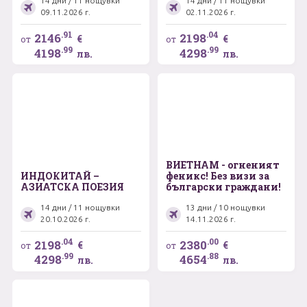
14 дни / 11 нощувки
14 дни / 11 нощувки
09.11.2026 г.
02.11.2026 г.
.91
.04
2146
2198
€
€
от
от
.99
.99
4198
4298
лв.
лв.
ВИЕТНАМ - огненият
ИНДОКИТАЙ –
феникс! Без визи за
АЗИАТСКА ПОЕЗИЯ
български граждани!
14 дни / 11 нощувки
13 дни / 10 нощувки
20.10.2026 г.
14.11.2026 г.
.04
.00
2198
2380
€
€
от
от
.99
.88
4298
4654
лв.
лв.