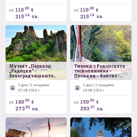
.00
.00
110
110
€
€
от
от
.14
.14
215
215
лв.
лв.
Музеят „Параход
Уикенд с Родопската
„Радецки“ -
теснолинейка –
Белоградчишките
Пловдив – Банско -
скали – Българският
Костенски водопад
замък „Баба Вида“ –
3 дни / 2 нощувки
3 дни / 2 нощувки
Плевенската
07.08.2026 г.
28.08.2026 г.
панорама –
Единственият музей
.00
.00
140
150
€
€
от
от
на виното на
.82
.37
273
293
лв.
лв.
Балканския
полуостров