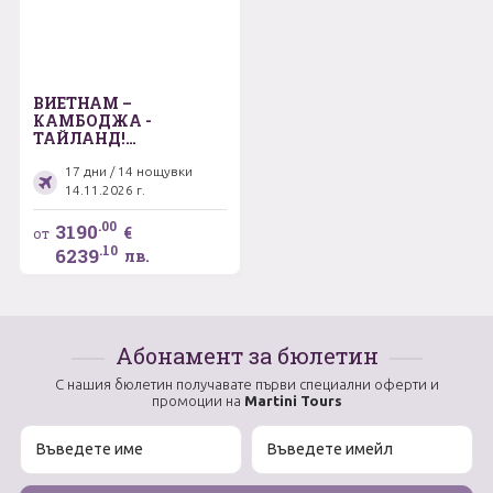
ВИЕТНАМ –
КАМБОДЖА -
ТАЙЛАНД!
Съкровищата на
Индокитай! Без визи
17 дни / 14 нощувки
за Виетнам и Тайланд
14.11.2026 г.
за български
граждани
.00
3190
€
от
.10
6239
лв.
Абонамент за бюлетин
С нашия бюлетин получавате първи специални оферти и
промоции на
Martini Tours