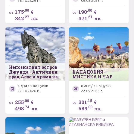
-Бабините Видини
16.10.2026 г.
06.08.2026 г.
кули
.00
.00
175
190
€
€
от
от
.27
.61
342
371
лв.
лв.
Непознатият остров
Джунда - Античния
КАПАДОКИЯ –
град Асос и храма на
МИСТИКА И ЧАР
Аполон Сминтейон –
Бергама - Айвалък -
4 дни / 3 нощувки
8 дни / 7 нощувки
Чанаккале -
22.10.2026 г.
22.09.2026 г.
Величествената Троя
.00
.15
255
301
€
€
от
от
.74
.00
498
589
лв.
лв.