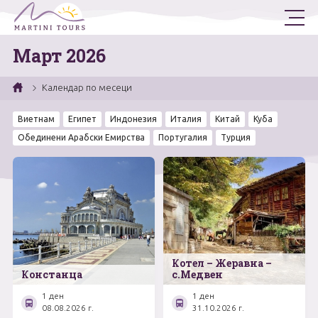
Март 2026
Екскурзии
Държави
Самолетни Екскурзии
Календар по месеци
Автобусни Екскурзии
Ученически
Гърция
Виетнам
Египет
Индонезия
Италия
Китай
Куба
Обединени Арабски Емирства
Португалия
Турция
Турция
Круизи
Еднодневни Екскурзии
Италия
Екскурзии от Варна
Двудневни и тридневни Екскурзии
Испания
Програма 2026
Петдневни Екскурзии / Лагери
България
Януари
Още
Египет
Февруари
Котел – Жеравна –
За нас
Общи условия
Констанца
с.Медвен
Сърбия
Март
Полезна информация
Запитване
1 ден
1 ден
08.08.2026 г.
31.10.2026 г.
Контакти
Фирмени данни
Румъния
Април