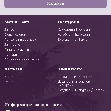
Martini Tours
Екскурзии
За нас
Самолетни Екскурзии
Общи условия
Автобусни Екскурзии
Полезна информация
Екскурзии от Варна
Запитване
Фирмени данни
Контакти
Абонамент за бюлетин
Държави
Ученически
Италия
Еднодневни Екскурзии
Двудневни и тридневни
Турция
Екскурзии
Петдневни Екскурзии / Лагери
Информация за контакти