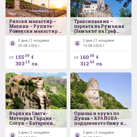
Рилски манастир –
Трансилвания –
Мелник – Рупите -
перлата на Румъния
Роженски манастир -
(Замъкът на Граф
Хераклея Синтика
Дракула – Брашов –
-гр. Петрич ,,Къща
Синая)
3 дни / 2 нощувки
3 дни / 2 нощувки
музей на Ванга"
05.09.2026 г.
14.08.2026 г.
.00
.00
155
160
€
€
от
от
.15
.93
303
312
лв.
лв.
Върха на Света -
Оршова и круиз по
Метеора в Гърция -
Дунав – КРАЙОВА-
Солун – Катерини
подцененото бижу на
Паралия – Кавала
Южна Румъния –
Баните на Херкулес
3 дни / 2 нощувки
3 дни / 2 нощувки