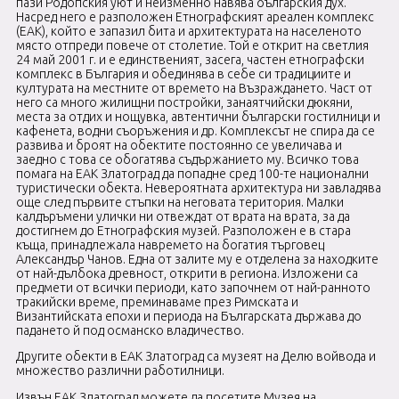
пази Родопския уют и неизменно навява българския дух.
Насред него е разположен Етнографският ареален комплекс
(ЕАК), който е запазил бита и архитектурата на населеното
място отпреди повече от столетие. Той е открит на светлия
24 май 2001 г. и е единственият, засега, частен етнографски
комплекс в България и обединява в себе си традициите и
културата на местните от времето на Възраждането. Част от
него са много жилищни постройки, занаятчийски дюкяни,
места за отдих и нощувка, автентични български гостилници и
кафенета, водни съоръжения и др. Комплексът не спира да се
развива и броят на обектите постоянно се увеличава и
заедно с това се обогатява съдържанието му. Всичко това
помага на ЕАК Златоград да попадне сред 100-те национални
туристически обекта. Невероятната архитектура ни завладява
още след първите стъпки на неговата територия. Малки
калдъръмени улички ни отвеждат от врата на врата, за да
достигнем до Етнографския музей. Разположен е в стара
къща, принадлежала навремето на богатия търговец
Александър Чанов. Една от залите му е отделена за находките
от най-дълбока древност, открити в региона. Изложени са
предмети от всички периоди, като започнем от най-ранното
тракийски време, преминаваме през Римската и
Византийската епохи и периода на Българската държава до
падането й под османско владичество.
Другите обекти в ЕАК Златоград са музеят на Делю войвода и
множество различни работилници.
Извън ЕАК Златоград можете да посетите Музея на