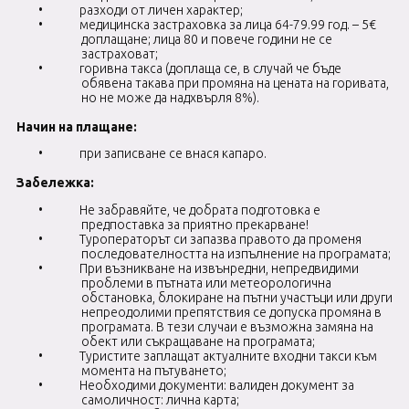
•
разходи от личен характер;
•
медицинска застраховка за лица 64-79.99 год. – 5€
доплащане; лица 80 и повече години не се
застраховат;
•
г
оривна такса (доплаща се, в случай че бъде
обявена такава при промяна на цената на горивата,
но не може да надхвърля
8
%)
.
Начин на плащане:
•
при записване се внася капаро.
Забележка:
•
Не забравяйте, че добрата подготовка е
предпоставка за приятно прекарване!
•
Туроператорът си запазва правото да променя
последователността на изпълнение на програмата;
•
При възникване на извънредни, непредвидими
проблеми в пътната или метеорологична
обстановка, блокиране на пътни участъци или други
непреодолими препятствия се допуска промяна в
програмата. В тези случаи е възможна замяна на
обект или съкращаване на програмата;
•
Туристите заплащат актуалните входни такси към
момента на пътуването;
•
Необходими документи: валиден документ за
самоличност: лична карта;