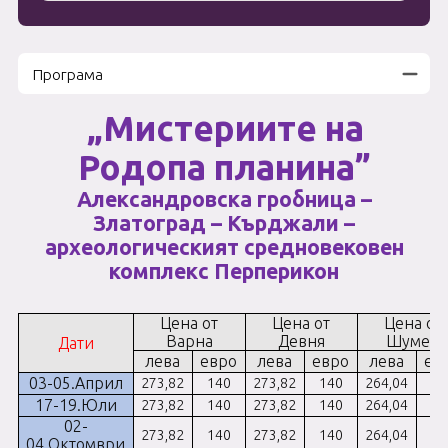
Програма
„Мистери
и
те на
Родопа планина”
Александровска гробница –
Златоград – Кърджали –
археологическият средновековен
комплекс
Перперикон
Цена от
Цена от
Цена от
Варна
Девня
Шумен
Дати
лева
евро
лева
евро
лева
ев
03-05.Април
273,82
140
273,82
140
264,04
13
17-19.Юли
273,82
140
273,82
140
264,04
13
02-
273,82
140
273,82
140
264,04
13
04.Октомври