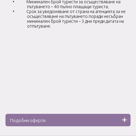
•
Минимален брой туристи за осъществяване на
пътуването – 40 пълно плащащи туриста;
•
Срок за уведомяване от страна на агенцията за не
осъществяване на пътуването поради несъбран
минимален брой туристи – 3 дни преди датата на
отпътуване.
Подобни оферти