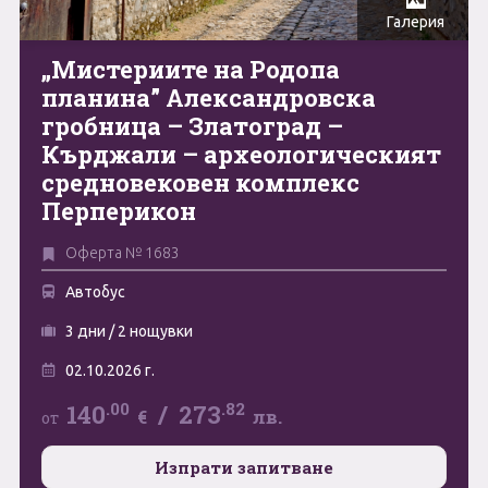
Галерия
Май
0894 466 775
Форма за запитване
„Мистериите на Родопа
Юни
планина” Александровска
гробница – Златоград –
Юли
Свържете се с нас
Кърджали – археологическият
Август
средновековен комплекс
Перперикон
Септември
Оферта № 1683
Октомври
Автобус
Ноември
3 дни / 2 нощувки
Декември
02.10.2026 г.
.00
.82
140
/
273
€
лв.
от
Изпрати запитване