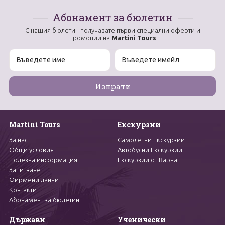
Абонамент за бюлетин
С нашия бюлетин получавате първи специални оферти и
промоции на
Martini Tours
Martini Tours
Екскурзии
За нас
Самолетни Екскурзии
Общи условия
Автобусни Екскурзии
Полезна информация
Екскурзии от Варна
Запитване
Фирмени данни
Контакти
Абонамент за бюлетин
Държави
Ученически