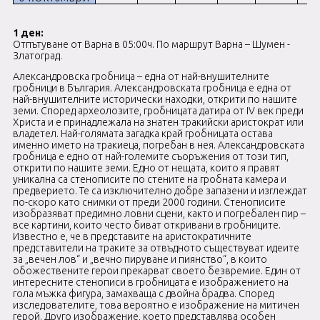
1 ден:
Отпътуване от Варна в 05:00ч. По маршрут Варна – Шумен -
Златоград.
Александровска гробница – една от най-внушителните
гробници в България. Александровската гробница е една от
най-внушителните исторически находки, открити по нашите
земи. Според археолозите, гробницата датира от IV век преди
Христа и е принадлежала на знатен тракийски аристократ или
владетел. Най-голямата загадка край гробницата остава
именно името на тракиеца, погребан в нея. Александровската
гробница е едно от най-големите съоръжения от този тип,
открити по нашите земи. Едно от нещата, които я правят
уникална са стенописите по стените на гробната камера и
предверието. Те са изключително добре запазени и изглеждат
по-скоро като снимки от преди 2000 години. Стенописите
изобразяват предимно ловни сцени, както и погребален пир –
все картини, които често биват откривани в гробниците.
Известно е, че в представите на аристократичните
представители на траките за отвъдното съществуват идеите
за „вечен лов“ и „вечно пируване и пиянство“, в които
обожествените герои прекарват своето безвремие. Един от
интересните стенописи в гробницата е изображението на
гола мъжка фигура, замахваща с двойна брадва. Според
изследователите, това вероятно е изображение на митичен
герой. Друго изображение, което представлява особен