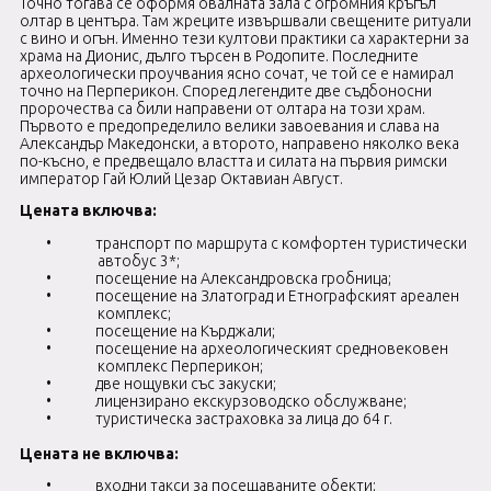
Точно тогава се оформя овалната зала с огромния кръгъл
олтар в центъра. Там жреците извършвали свещените ритуали
с вино и огън. Именно тези култови практики са характерни за
храма на Дионис, дълго търсен в Родопите. Последните
археологически проучвания ясно сочат, че той се е намирал
точно на Перперикон. Според легендите две съдбоносни
пророчества са били направени от олтара на този храм.
Първото е предопределило велики завоевания и слава на
Александър Македонски, а второто, направено няколко века
по-късно, е предвещало властта и силата на
първия римски
император Гай Юлий Цезар Октавиан Август.
Цената включва:
•
транспорт по маршрута с комфортен туристически
автобус 3*;
•
посещение на Александровска гробница;
•
посещение на Златоград и Етнографският ареален
комплекс;
•
посещение на Кърджали;
•
посещение на археологическият средновековен
комплекс Перперикон;
•
две нощувки със закуски;
•
лицензирано екскурзоводско обслужване;
•
туристическа застраховка за лица до 64 г.
Цената не включва:
•
входни такси за посещаваните обекти;