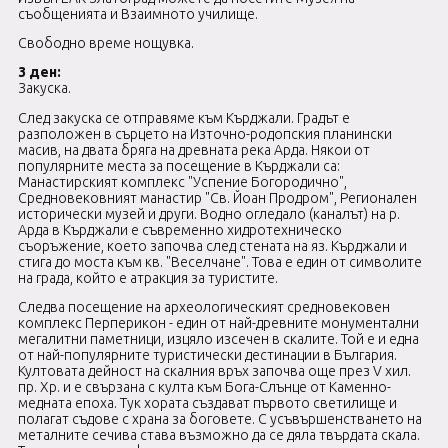
съобщенията и Взаимното училище.
Свободно време нощувка.
3 ден:
Закуска.
След закуска се отправяме към Кърджали. Градът е
разположен в сърцето на Източно-родопския планински
масив, на двата бряга на древната река Арда. Някои от
популярните места за посещение в Кърджали са:
Манастирският комплекс "Успение Богородично",
Средновековният манастир "Св. Йоан Продром", Регионален
исторически музей и други. Водно огледало (каналът) на р.
Арда в Кърджали е съвременно хидротехническо
съоръжение, което започва след стената на яз. Кърджали и
стига до моста към кв. "Веселчане". Това е един от символите
на града, който е атракция за туристите.
Следва посещение на археологическият средновековен
комплекс Перперикон - един от най-древните монументални
мегалитни паметници, изцяло изсечен в скалите. Той е и
една
от най-популярните туристически дестинации
в България.
Култовата дейност на скалния връх започва още през
V
хил.
пр. Хр. и е свързана с
култа към Бога-Слънце от Каменно-
медната епоха. Тук хората създават първото светилище и
полагат съдове с храна за боговете. С усъвършенстването на
металните сечива става възможно да се дяла твърдата скала.