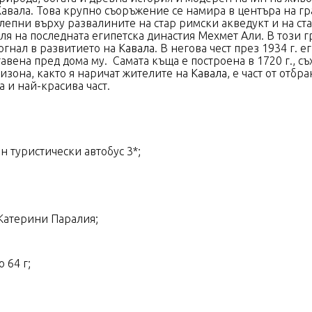
 Кавала. Това крупно съоръжение се намира в центъра на гр
епни върху развалините на стар римски акведукт и на ста
ля на последната египетска династия Мехмет Али. В този г
огнал в развитието на
Кавала
. В негова чест през 1934 г. 
тавена пред дома му.
Самата къща е построена в 1720 г., 
низона, както я наричат жителите на
Кавала
, е част от отб
 и най-красива част.
 туристически автобус 3*;
 Катерини Паралия;
 64 г;