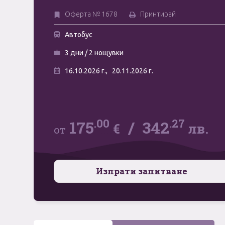
Оферта № 1678
Принтирай
Автобус
3 дни / 2 нощувки
16.10.2026 г.,
20.11.2026 г.
.00
.27
175
/
342
€
лв.
от
Изпрати запитване