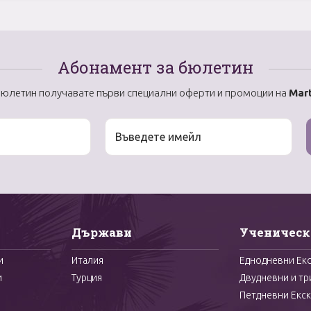
Абонамент за бюлетин
бюлетин получавате първи специални оферти и промоции на
Mart
Държави
Ученическ
и
Италия
Еднодневни Ек
и
Турция
Двудневни и тр
Петдневни Екск