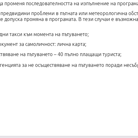
да променя последователността на изпълнение на програма
предвидими проблеми в пътната или метеорологична обст
 допуска промяна в програмата. В тези случаи е възможн
дни такси към момента на пътуването;
кумент за самоличност: лична карта;
твяване на пътуването – 40 пълно плащащи туриста;
агенцията за не осъществяване на пътуването поради несъ