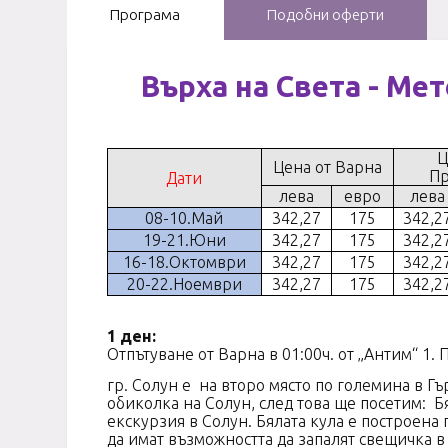
Програма
Подобни оферти
Върха на Света - Ме
Ц
Цена от Варна
Пр
Дати
лева
евро
лева
08-10.Май
342,27
175
342,2
19-21.Юни
342,27
175
342,2
16-18.Октомври
342,27
175
342,2
20-22.Ноември
342,27
175
342,2
1 ден:
Отпътуване от Варна в 01:00ч. от „А
гр. Солун е на второ място по големина в Г
обиколка на Солун, след това ще посетим: Бя
екскурзия в Солун. Бялата кула е построена 
да имат възможността да запалят свещичка в