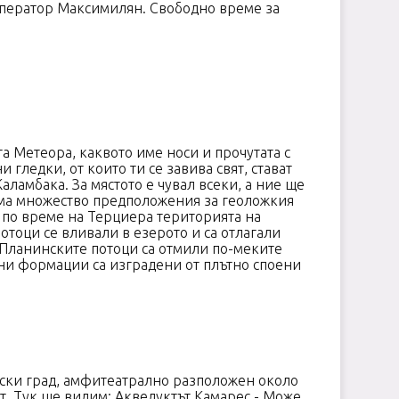
император Максимилян. Свободно време за
та Метеора, каквото име носи и прочутата с
гледки, от които ти се завива свят, стават
аламбака. За мястото е чувал всеки, а ние ще
Има множество предположения за геоложкия
 по време на Терциера територията на
тоци се вливали в езерото и са отлагали
. Планинските потоци са отмили по-меките
ни формации са изградени от плътно споени
ески град, амфитеатрално разположен около
от. Тук ще видим: Акведуктът Камарес - Може