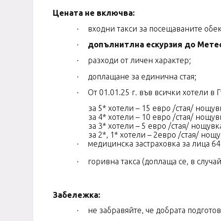
Цената не включва:
входни такси за посещаваните обек
·
допълнитлна ескурзия до Метеор
·
разходи от личен характер;
·
доплащане за единична стая;
·
От 01.01.25 г. във всички хотели в
·
за 5* хотели – 15 евро /стая/ нощув
за 4* хотели – 10 евро /стая/ нощув
за 3* хотели – 5 евро /стая/ нощувк
за 2*, 1* хотели – 2евро /стая/ нощ
медицинска застраховка за лица 64-
·
горивна такса (доплаща се, в случа
·
Забележка:
не забравяйте, че добрата подгото
·