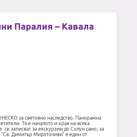
ини Паралия – Кавала
а ЮНЕСКО за световно наследство. Панорамна
етители. Тя е началото и края на всяка
е се записват за екскурзии до Солун само, за
т "Св. Димитър Мироточиви" е един от