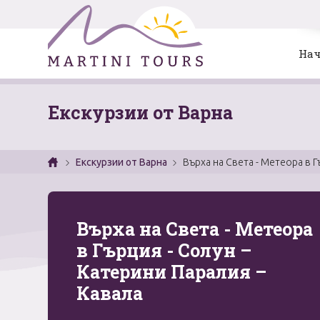
Нач
Екскурзии от Варна
Екскурзии от Варна
Върха на Света - Метеора в Г
Върха на Света - Метеора
в Гърция - Солун –
Катерини Паралия –
Кавала