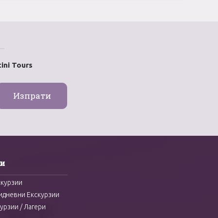
ini Tours
и
скурзии
идневни Екскурзии
урзии / Лагери