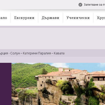
Запитване за п
ало
Екскурзии
Държави
Ученически
Кру
ърция - Солун – Катерини Паралия – Кавала