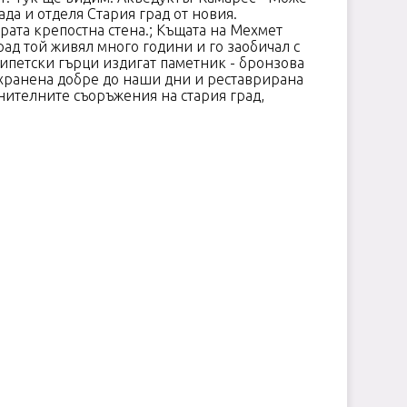
ада и отделя Стария град от новия.
рата крепостна стена.; Къщата на Мехмет
рад той живял много години и го заобичал с
египетски гърци издигат паметник - бронзова
съхранена добре до наши дни и реставрирана
ранителните съоръжения на стария град,