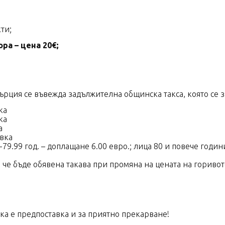
ти;
а – цена 20€;
 Гърция се въвежда задължителна общинска такса, която се з
ка
ка
а
увка
79.99 год. – доплащане 6.00 евро.; лица 80 и повече години
й че бъде обявена такава при промяна на цената на горивот
вка е предпоставка и за приятно прекарване!