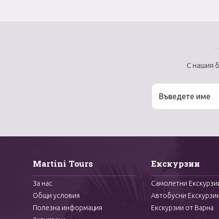
С нашия 
Martini Tours
Екскурзии
За нас
Самолетни Екскурзи
Общи условия
Автобусни Екскурзи
Полезна информация
Екскурзии от Варна