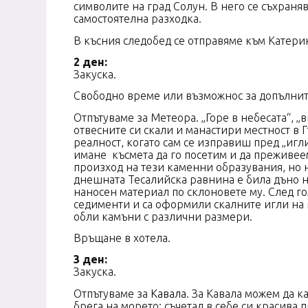
символите на град Солун. В него се съхран
самостоятел
В късния следобед се отправяме към Катерин
2 ден:
Зак
Свободно време или възможнос за допълнит
Отпътуваме за Метеора. „Горе в небесата“, „
отвесните си скали и манастири местност в Г
реалност, когато сам се изправиш пред „игли
имане късмета да го посетим и да преживее
произход на тези каменни образувания, но 
днешната Тесалийска равнина е била дъно н
наносен материал по склоновете му. След го
седименти и са оформили скалните игли на 
обли камъни с различни размери.
Връщане в хотела.
3 ден:
Заку
Отпътуваме за
Кавала
. За Кавала
можем да ка
брега на морето; съчетал в себе си красива