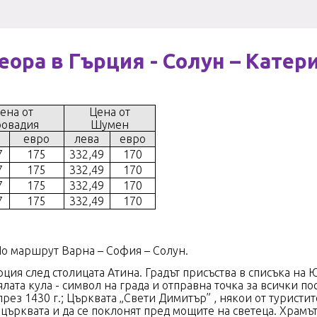
теора в Гърция - Солун – Катер
ена от
Цена от
овадия
Шумен
евро
лева
евро
7
175
332,49
170
7
175
332,49
170
7
175
332,49
170
7
175
332,49
170
нтим“ 1. По маршрут Варна – София – Солун.
ърция след столицата Атина. Градът присъства в списъка н
лата кула - символ на града и отправна точка за всички пос
през 1430 г.; Църквата „Свети Димитър” , някои от туристит
 църквата и да се поклонят пред мощите на светеца. Храмъ