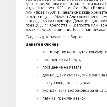
да се каже, че това е визитната картичка на
Издигнато през 1550 г. от Сюлейман Великол
Али - през 1769г. в
Кавала
се ражда основате
цялата си душа. Мехмет Али съществено пом
статуя, дело на склуптора Димитриадис, пос
през 2005 г.; Крепостта - Крепостта или Гар
достигнали до наши дни. Това е най-високата
След обяд отпътуване за Варна.
Цената включва:
транспорт по маршрута с комфортен
·
посещение на Солун;
·
посещение на Кавала;
·
две нощувки със закуски в района
·
екскурзоводско обслужване;
·
туристическа застраховка за лица до
·
пътни и гранични такси;
·