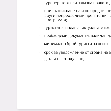
туроператорът си запазва правото 
·
при възникване на извънредни, не
·
други непреодолими препятствия се
програмата;
туристите заплащат актуалните вхо
·
необходими документи: валиден до
·
минимален брой туристи за осъщес
·
срок за уведомление от страна на 
·
датата на отпътуване;