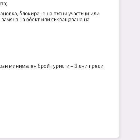
та;
ановка, блокиране на пътни участъци или
а замяна на обект или съкращаване на
бран минимален брой туристи – 3 дни преди