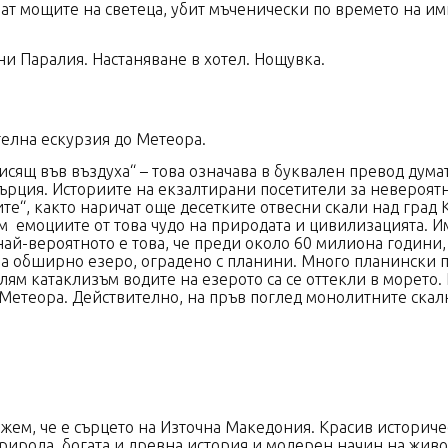
яват мощите на светеца, убит мъченически по времето на 
на разходка.
и Паралия. Настаняване в хотел. Нощувка.
уска.
елна ескурзия до Метеора.
висящ във въздуха“ – това означава в буквален превод дума
ърция. Историите на екзалтирани посетители за невероятни 
те“, както наричат още десетките отвесни скали над град К
м емоциите от това чудо на природата и цивилизацията. 
най-вероятното е това, че преди около 60 милиона години,
а обширно езеро, оградено с планини. Много планински по
лям катаклизъм водите на езерото са се оттекли в морето
Метеора. Действително, на пръв поглед монолитните скал
ска.
жем, че е сърцето на Източна Македония. Красив историч
 природа, богата и древна история и модерен начин на жив