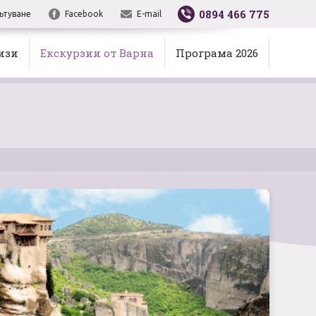
0894 466 775
ътуване
Facebook
E-mail
изи
Екскурзии от Варна
Програма 2026