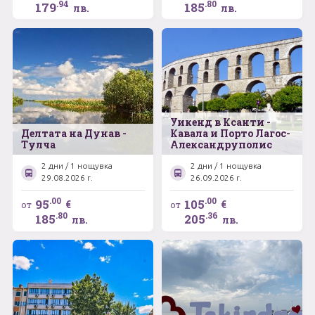
.94
.80
179
185
лв.
лв.
Уикенд в Ксанти -
Делтата на Дунав -
Кавала и Порто Лагос-
Тулча
Александруполис
2 дни / 1 нощувка
2 дни / 1 нощувка
29.08.2026 г.
26.09.2026 г.
.00
.00
95
105
€
€
от
от
.80
.36
185
205
лв.
лв.