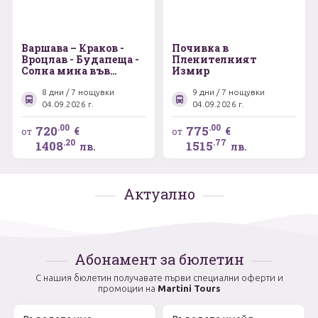
Варшава – Краков -
Почивка в
Вроцлав - Будапеща -
Пленителният
Солна мина във
Измир
Величка - Клуж-
Напока
8 дни / 7 нощувки
9 дни / 7 нощувки
04.09.2026 г.
04.09.2026 г.
.00
.00
720
775
€
€
от
от
.20
.77
1408
1515
лв.
лв.
Актуално
Абонамент за бюлетин
С нашия бюлетин получавате първи специални оферти и
промоции на
Martini Tours