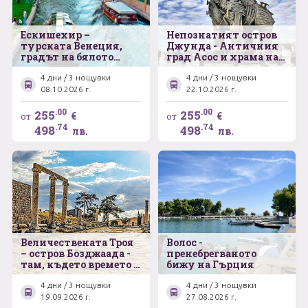
Ескишехир –
Непознатият остров
турската Венеция,
Джунда - Античния
градът на бялото
град Асос и храма на
злато, но и много
Аполон Сминтейон –
повече – Бурса –
Бергама - Айвалък -
4 дни / 3 нощувки
4 дни / 3 нощувки
Изник - Истанбул
Чанаккале -
08.10.2026 г.
22.10.2026 г.
Величествената Троя
.00
.00
255
255
€
€
от
от
.74
.74
498
498
лв.
лв.
Величествената Троя
Волос -
– остров Бозджаада -
пренебрегваното
там, където времето е
бижу на Гърция
спряло – Бергама -
Айвалък - Чанаккале
4 дни / 3 нощувки
4 дни / 3 нощувки
19.09.2026 г.
27.08.2026 г.