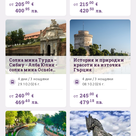
.00
.00
205
215
€
€
от
от
.95
.50
400
420
лв.
лв.
Солна мина Турда –
История и природни
Сибиу - Алба Юлия -
красоти на източна
солна мина Ocnele
Гърция
Mari - музеен
комплекс Астра -
4 дни / 3 нощувки
4 дни / 3 нощувки
замъка Корвин
29.10.2026 г.
08.10.2026 г.
.00
.00
240
245
€
€
от
от
.40
.18
469
479
лв.
лв.