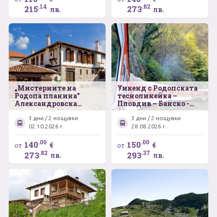
на виното на
.14
.82
215
273
лв.
лв.
Балканския
полуостров
„Мистериите на
Уикенд с Родопската
Родопа планина”
теснолинейка –
Александровска
Пловдив – Банско -
гробница – Златоград
Костенски водопад
– Кърджали –
3 дни / 2 нощувки
3 дни / 2 нощувки
археологическият
02.10.2026 г.
28.08.2026 г.
средновековен
комплекс Перперикон
.00
.00
140
150
€
€
от
от
.82
.37
273
293
лв.
лв.