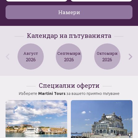
Май
Намери
0894 466 775
Форма за запитване
Юни
Календар на пътуванията
Юли
Свържете се с нас
Август
Август
Септември
Октомври
2026
2026
2026
Септември
Октомври
Специални оферти
Ноември
Изберете
Martini Tours
за вашето приятно пътуване
Декември