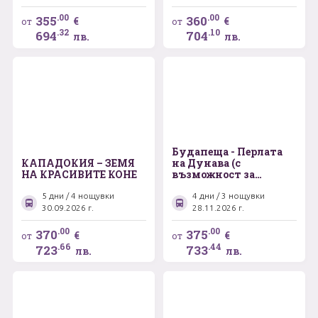
- „Красивият Измир“
.00
.00
355
360
€
€
от
от
.32
.10
694
704
лв.
лв.
Будапеща - Перлата
КАПАДОКИЯ – ЗЕМЯ
на Дунава (с
НА КРАСИВИТЕ КОНЕ
възможност за
посещение на Виена -
градът на мечтите)
5 дни / 4 нощувки
4 дни / 3 нощувки
30.09.2026 г.
28.11.2026 г.
.00
.00
370
375
€
€
от
от
.66
.44
723
733
лв.
лв.