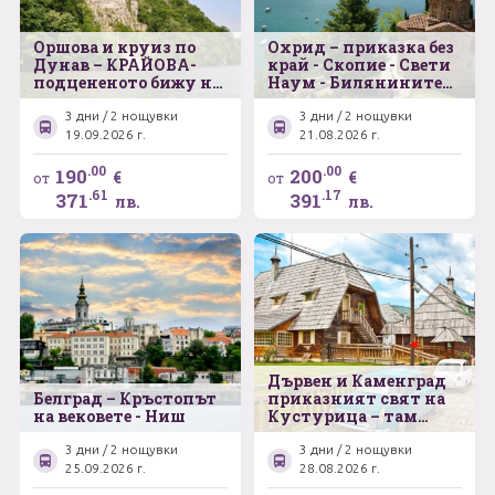
Оршова и круиз по
Охрид – приказка без
Дунав – КРАЙОВА-
край - Скопие - Свети
подцененото бижу на
Наум - Билянините
Южна Румъния –
извори
Баните на Херкулес
3 дни / 2 нощувки
3 дни / 2 нощувки
-Бабините Видини
19.09.2026 г.
21.08.2026 г.
кули
.00
.00
190
200
€
€
от
от
.61
.17
371
391
лв.
лв.
Дървен и Каменград
Белград – Кръстопът
приказният свят на
на вековете - Ниш
Кустурица – там
където живота е чудо
3 дни / 2 нощувки
3 дни / 2 нощувки
25.09.2026 г.
28.08.2026 г.