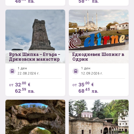
48
58
лв.
лв.
Връх Шипка – Етъра –
Еднодневен Шопинг в
Дряновски манастир
Одрин
1 ден
1 ден
22.08.2026 г.
12.09.2026 г.
.00
.00
32
35
€
€
от
от
.59
.45
62
68
лв.
лв.