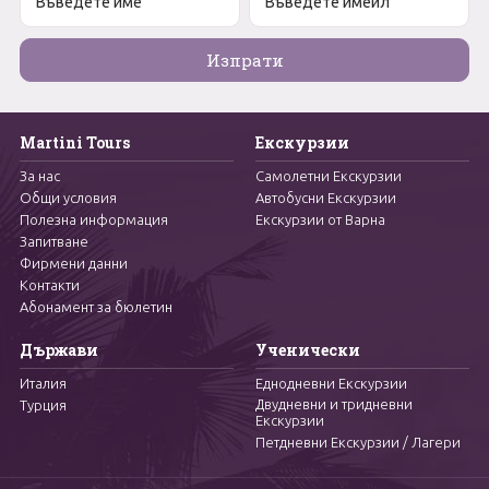
Martini Tours
Екскурзии
За нас
Самолетни Екскурзии
Общи условия
Автобусни Екскурзии
Полезна информация
Екскурзии от Варна
Запитване
Фирмени данни
Контакти
Абонамент за бюлетин
Държави
Ученически
Италия
Еднодневни Екскурзии
Двудневни и тридневни
Турция
Екскурзии
Петдневни Екскурзии / Лагери