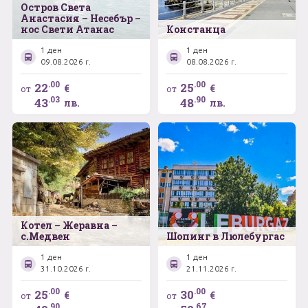
Остров Света
Анастасия – Несебър –
нос Свети Атанас
Констанца
1 ден
1 ден
09.08.2026 г.
08.08.2026 г.
.00
.00
22
25
€
€
от
от
.03
.90
43
48
лв.
лв.
Котел – Жеравна –
с.Медвен
Шопинг в Люлебургас
1 ден
1 ден
31.10.2026 г.
21.11.2026 г.
.00
.00
25
30
€
€
от
от
.90
.67