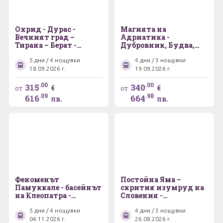
Охрид - Дурас -
Магията на
Вечният град –
Адриатика -
Тирана – Берат -
Дубровник, Будва,
Скопие
Котор
5 дни / 4 нощувки
4 дни / 3 нощувки
18.09.2026 г.
19.09.2026 г.
.00
.00
315
340
€
€
от
от
.09
.98
616
664
лв.
лв.
Феноменът
Постойна Яма –
Памуккале - басейнът
скрития изумруд на
на Клеопатра -
Словения -
древният град
Плитвички езера -
Хиераполис – Ефес -
Загреб
5 дни / 4 нощувки
4 дни / 3 нощувки
домът на Дева Мария
04.11.2026 г.
26.08.2026 г.