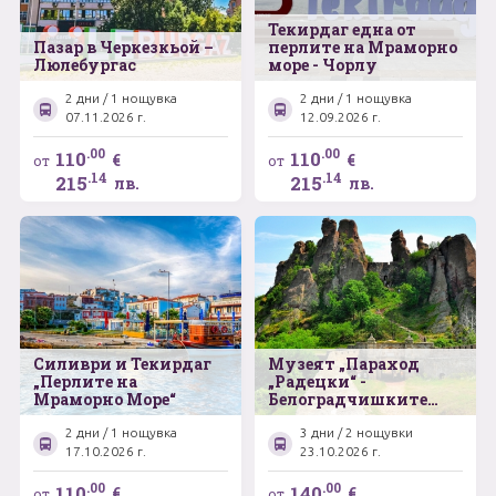
Текирдаг една от
Пазар в Черкезкьой –
перлите на Мраморно
Люлебургас
море - Чорлу
2 дни / 1 нощувка
2 дни / 1 нощувка
07.11.2026 г.
12.09.2026 г.
.00
.00
110
110
€
€
от
от
.14
.14
215
215
лв.
лв.
Силиври и Текирдаг
Музеят „Параход
„Перлите на
„Радецки“ -
Мраморно Море“
Белоградчишките
скали – Българският
замък „Баба Вида“ –
2 дни / 1 нощувка
3 дни / 2 нощувки
Плевенската
17.10.2026 г.
23.10.2026 г.
панорама –
Единственият музей
.00
.00
110
140
€
€
от
от