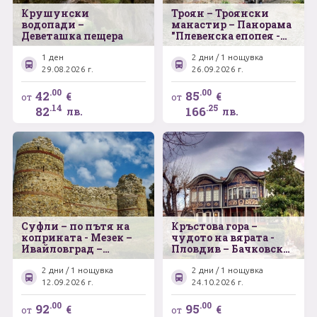
Крушунски
Троян – Троянски
водопади –
манастир – Панорама
Деветашка пещера
"Плевенска епопея -
1877 г." - Ловеч
1 ден
2 дни / 1 нощувка
29.08.2026 г.
26.09.2026 г.
.00
.00
42
85
€
€
от
от
.14
.25
82
166
лв.
лв.
Суфли – по пътя на
Кръстова гора –
коприната - Мезек –
чудото на вярата -
Ивайловград –
Пловдив – Бачковски
Димотика
манастир
2 дни / 1 нощувка
2 дни / 1 нощувка
12.09.2026 г.
24.10.2026 г.
.00
.00
92
95
€
€
от
от