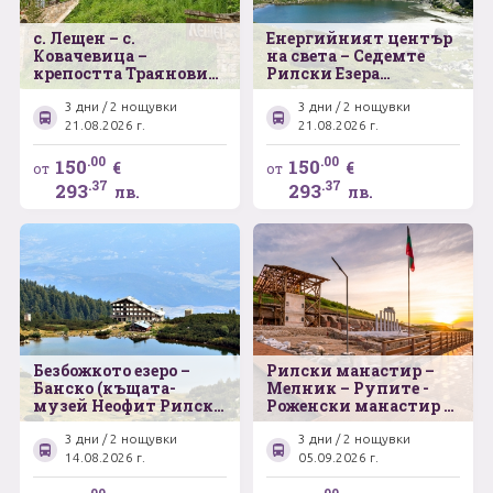
с. Лещен – с.
Енергийният център
Ковачевица –
на света – Седемте
крепостта Траянови
Рилски Езера
врата - паркът за
(Паничище – Рилски
танцуващи мечки в
езера - Овчаренски
3 дни / 2 нощувки
3 дни / 2 нощувки
град Белица -
вдопад - Сепарева
21.08.2026 г.
21.08.2026 г.
Червената църква –
баня - Цари Мали
Крепостта
град)
.00
.00
150
150
€
€
от
от
„Перистера“ – Банско
.37
.37
293
293
лв.
лв.
Безбожкото езеро –
Рилски манастир –
Банско (къщата-
Мелник – Рупите -
музей Неофит Рилски
Роженски манастир -
- родната къща на
Хераклея Синтика
Никола Вапцаров -
-гр. Петрич ,,Къща
3 дни / 2 нощувки
3 дни / 2 нощувки
църква Света Троица)
музей на Ванга"
14.08.2026 г.
05.09.2026 г.
- паркът за