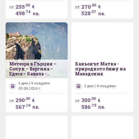
.00
.00
255
270
€
€
от
от
.74
.07
498
528
лв.
лв.
Метеора в Гърция –
Каньонът Матка -
Солун – Вергина –
природното бижу на
Едеса – Кавала -
Македония
Мелник
5 дни / 4 нощувки
5 дни / 4 нощувки
05.09.2026 г.
.00
.00
290
300
€
€
от
от
.19
.75
567
586
лв.
лв.