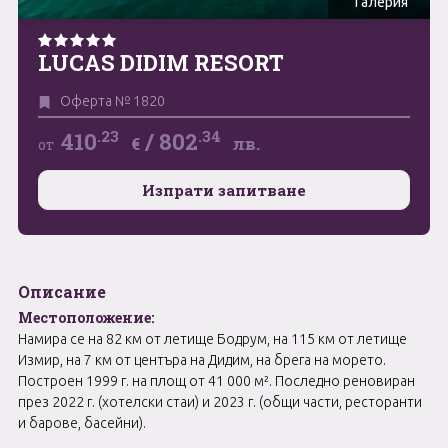
Галерия
Май
0894 466 775
Форма за запитване
LUCAS DIDIM RESORT
Юни
Оферта № 1820
Юли
Свържете се с нас
.23
.34
410
/
802
€
лв.
от
Август
Изпрати запитване
Септември
Октомври
Ноември
Описание
Декември
Местоположение:
Намира се на 82 км от летище Бодрум, на 115 км от летище
Измир, на 7 км от центъра на Дидим, на брега на морето.
Построен 1999 г. на площ от 41 000 м². Последно реновиран
през 2022 г. (хотелски стаи) и 2023 г. (общи части, ресторанти
и барове, басейни).