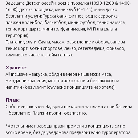
За децата: Детски басейн, водна пързалкa (10:30-12:00 & 14:00-
16:00), детска площадка, мини клуб (4–12 г.), мини диско.
Безплатни услуги: Турска баня, фитнес, водна аеробика,
плажен волейбол, баскетбол, мини футбол, тенис на маса,
тенис корт, дартс, мини голф, анимация, Wi-Fi (на цялата
територия).
Платени услуги: Сауна, масаж, осветление и оборудване за
тенис корт, водни спортове, лекар, детегледачка, фризьор,
химическо чистене, гейм център.
Хранене:
All inclusive – закуска, обяд и вечеря на шведска маса,
междинни хранения, местни алкохолни и безалкохолни
напитки - без лимит (съгласно концепцията на хотела).
Плаж:
Собствен, пясъчен. Чадъри и шезлонги на плажа и при басейна
– безплатно. Плажни кърпи - безплатно.
*Хотелът има право да прави промени в концепцията си по
всяко време, без да уведомява предварително туроператора.