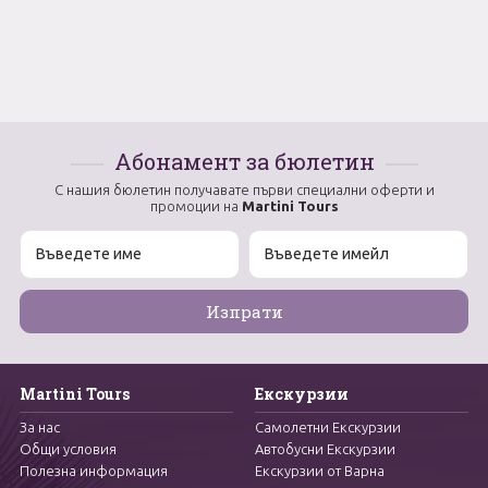
Абонамент за бюлетин
С нашия бюлетин получавате първи специални оферти и
промоции на
Martini Tours
Martini Tours
Екскурзии
За нас
Самолетни Екскурзии
Общи условия
Автобусни Екскурзии
Полезна информация
Екскурзии от Варна