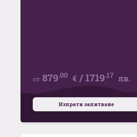
.00
.17
879
/
1719
€
лв.
от
Изпрати запитване