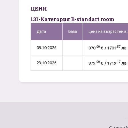
ЦЕНИ
131-Категория B-standart room
Дата
База
цена на възрастен в
.00
.57
09.10.2026
870
€ / 1701
лв.
.00
.17
23.10.2026
879
€ / 1719
лв.
С нашия 