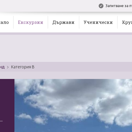
Запитване за п
ало
Екскурзии
Държави
Ученически
Кру
енд
Категория B