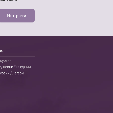
и
скурзии
идневни Екскурзии
урзии / Лагери