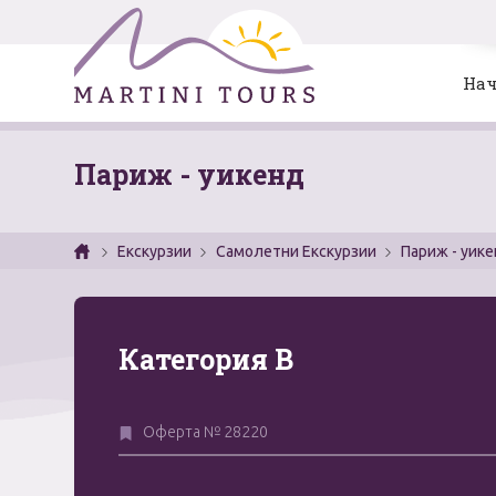
Нач
Париж - уикенд
Екскурзии
Самолетни Екскурзии
Париж - уик
Категория B
Оферта № 28220