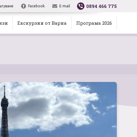
0894 466 775
ътуване
Facebook
E-mail
изи
Екскурзии от Варна
Програма 2026