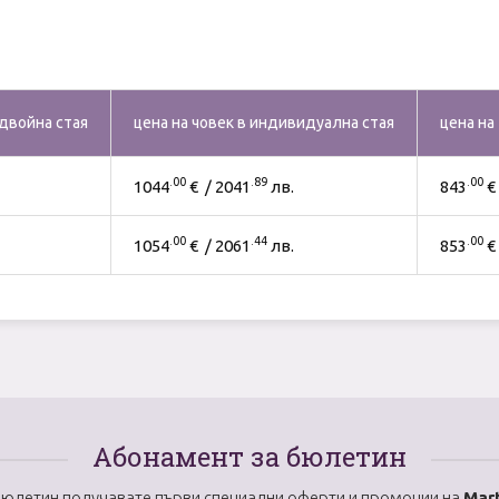
 двойна стая
цена на човек в индивидуална стая
цена на
.00
.89
.00
1044
€ / 2041
лв.
843
€ 
.00
.44
.00
1054
€ / 2061
лв.
853
€ 
Абонамент за бюлетин
бюлетин получавате първи специални оферти и промоции на
Mart