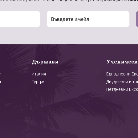
Държави
Ученическ
и
Италия
Еднодневни Ек
и
Турция
Двудневни и тр
Петдневни Екск