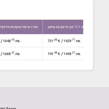
 трети възрастен в стая
цена за дете до 11 г. в стая с 2 възра
.76
.00
.71
/ 1648
лв.
731
€ / 1429
лв.
.32
.00
.27
/ 1668
лв.
741
€ / 1449
лв.
ini Tours