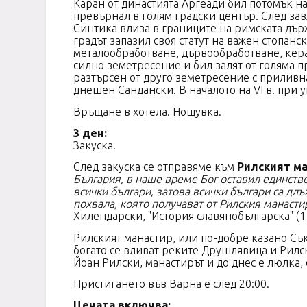
Каран от династията Аргеади бил потомък на
превърнал в голям градски център. След зав
Синтика влиза в границите на римската дър
градът запазил своя статут на важен стопан
металообработване, дървообработване, кера
силно земетресение и бил залят от голяма 
разтърсен от друго земетресение с приливна
днешен Сандански. В началото на VІ в.
Връщане в хотела. Нощувка.
3 ден:
Заку
След закуска се отправяме към
Рилският ма
България, в наше време Бог оставил единстве
всички българи, затова всички българи са длъ
похвала, която получават от Рилския манастир
Хилендарски, "История сл
Рилският манастир, или по-добре казано Съ
богато се вливат реките Друшлявица и Рилс
Йоан Рилски, манастирът и до днес е люлка,
Пристигането във Варна е след 20:00.
Цената включва: