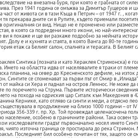
следствие на внезапна буря, при която е грабната от силе
 нива. През 1941 година се омъжва за Димитър Гущеров и 
част от живота си в тази Къща в Петрич – от 1947 г. , кога
 тя прекарва дните си в Рупите, където приемали посетите
о в оригиналния си вид. Нищо не е променено или размест
стая, в която са подредени много икони, но най-интереснат
ще ви я покаже и ще ви разкаже подробно за нейната истор
ят. Долу е и кухнята и стаята, в която Ванга до 80-те годи
ория етаж са Белият салон, спалнята и терасата. В Белият 
клея Синтика (позната и като Хераклея Стримонска) е гол
. Името на областта идва от населявалите я траки от плем
ка планина, на север до Кресненското дефиле, на изток до
. Синтите се споменават за първи път от Омир в „Илиада“ 
от майка си Хера и паднал на остров Лемнос. Не може да с
ите по поречието на Струма. Първите исторически сведени
то на похода на одриския цар Ситалк към Македония в 429
анина Кернике, като отляво са синти и меди, а отдясно п
ъществувала в продължение на близо 1000 години – от IV в. 
ериода 356-339 г. пр. Хр. Той провеждал целенасочена по
но население, особено в граничните райони. Така освен т
ои изследователи градът първоначално носел името Синтике
ия, чиято източна граница се простирала до река Стримон
акъл. Последният бил особено почитан от тях, защото се см