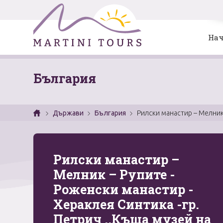
Нач
България
Държави
България
Рилски манастир – Мелник 
Рилски манастир –
Мелник – Рупите -
Роженски манастир -
Хераклея Синтика -гр.
Петрич ,,Къща музей на