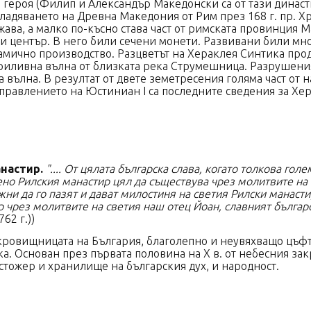
 героя (Филип и Александър Македонски са от тази династ
ладяването на Древна Македония от Рим през 168 г. пр. Хр
жава, а малко по-късно става част от римската провинция
ски център. В него били сечени монети. Развивани били мн
мично производство. Разцветът на Хераклея Синтика продъ
приливна вълна от близката река Струмешница. Разрушения
 вълна. В резултат от двете земетресения голяма част от н
 при управлението на Юстиниан І са последните све
ска.
настир.
".... От цялата българска слава, когато толкова го
но Рилския манастир цял да съществува чрез молитвите на с
жни да го пазят и дават милостиня на светия Рилски манастир
 чрез молитвите на светия наш отец Йоан, славният българск
авянобългарска" (1762 г.))
кровищницата на България, благолепно и неувяхващо цъфти
ка. Основан през първата половина на Х в. от небесния з
 стожер и хранилище на българския дух, и народност.