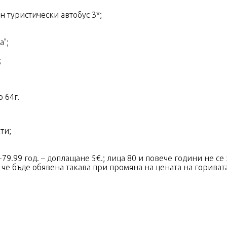
 туристически автобус 3*;
а";
;
 64г.
ти;
79.99 год. – доплащане 5€.; лица 80 и повече години не се 
й че бъде обявена такава при промяна на цената на гориват
.