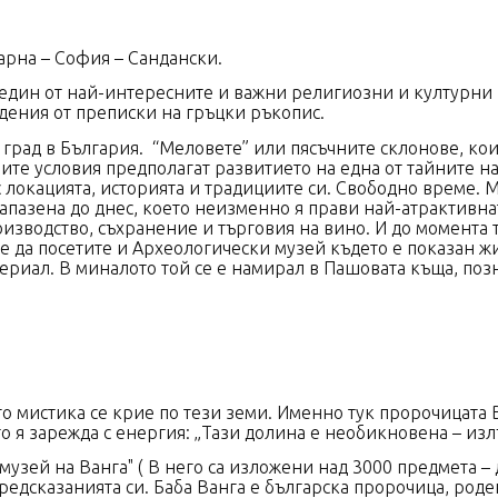
арна – София – Сандански.
 един от най-интересните и важни религиозни и културни 
то има сведения от преписки на г
 град в България. “Меловете” или пясъчните склонове, ко
ите условия предполагат развитието на една от тайните н
 с локацията, историята и традициите си. Свободно време. 
апазена до днес, което неизменно я прави най-атрактивнат
оизводство, съхранение и търговия на вино. И до момента т
же да посетите и Археологически музей където е показан 
ериал. В миналото той се е намирал в Пашовата къща, поз
го мистика се крие по тези земи. Именно тук пророчицата
 мястото я зарежда с енергия: „Тази долина е необ
 музей на Ванга" ( В него са изложени над 3000 предмета –
редсказанията си. Баба Ванга е българска пророчица, роден