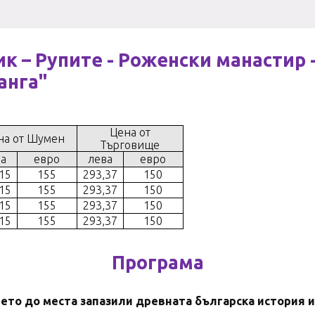
к – Рупите - Роженски манастир
анга"
Цена от
на от
Шумен
Търговище
а
евро
лева
евро
15
155
293,37
150
15
155
293,37
150
15
155
293,37
150
15
155
293,37
150
Програма
ето до места запазили древната българска история и