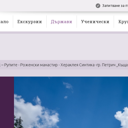
Запитване за п
ало
Екскурзии
Държави
Ученически
Кру
– Рупите - Роженски манастир - Хераклея Синтика -гр. Петрич ,,Къща