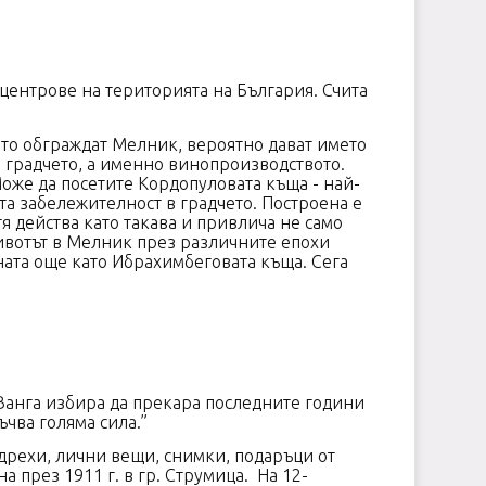
центрове на територията на България. Счита
ръцки ръкопис.
ито обграждат Мелник, вероятно дават името
а градчето, а именно винопроизводството.
Може да посетите Кордопуловата къща - най-
а забележителност в градчето. Построена е
я действа като такава и привлича не само
животът в Мелник през различните епохи
ната още като Ибрахимбеговата къща. Сега
 Ванга избира да прекара последните години
икновена – излъчва голяма сила.”
 дрехи, лични вещи, снимки, подаръци от
а през 1911 г. в гр. Струмица. На 12-