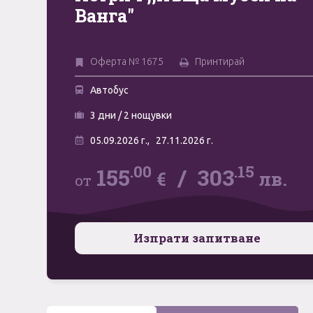
Ванга"
Оферта № 1675
Принтирай
Автобус
3 дни / 2 нощувки
05.09.2026 г.,
27.11.2026 г.
.00
.15
155
/
303
€
лв.
от
Изпрати запитване