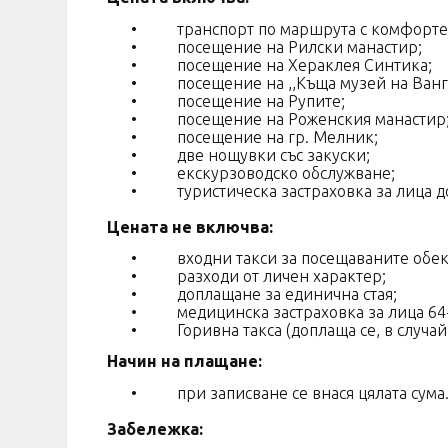
•
транспорт по маршрута с комфортен
•
посещение на
Рилски манастир;
•
посещение на Хераклея Синтика;
•
посещение на ,,Къща музей на Ванг
•
посещение на Рупите;
•
посещение на
Роженския манастир
•
посещение на гр. Мелник;
•
две нощувки със закуски;
•
екскурзоводско обслужване;
•
туристическа застраховка за лица до
Цената не включва:
•
входни такси за посещаваните обек
•
разходи от личен характер;
•
доплащане за единична стая;
•
медицинска застраховка за лица 64-
•
Горивна такса (доплаща се, в случа
Начин на плащане:
•
при записване се внася цялата сума
Забележка: