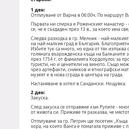
1 ден:
Отпътуване от Варна в 06:00ч. По маршрут В
Първата ни спирка е Роженският манастир -
се, че е създаден през 13
в., за кое
Следва разходка в гр. Мелник - най-малкият
на най-малкия град в България. Благоприятн
Избите тук са много, но една от тях изпъква
голямата възрожденска къща на Балканите з
през 1754 г. от фамилията Кордопулос за пр
туристи, но и ценители на виното. Също мо
чрез артефакти, снимков и етнографски мат
музеят е в нова сграда в центъра на града.
Настаняване в хотел в Сандански. Нощувка.
2 ден:
Закуска.
След закуска се отправяме към Рупите - мно
от живота си. Приживе тя разказва, че
Отпътуваме за гр. Петрич ще посетим ,,Къща
хора, на които Ванга е помагала приживе с п