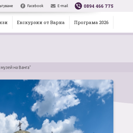
0894 466 775
ътуване
Facebook
E-mail
изи
Екскурзии от Варна
Програма 2026
 музей на Ванга"