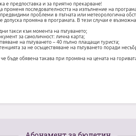
вка е предпоставка и за приятно прекарване!
да променя последователността на изпълнение на програма
предвидими проблеми в пътната или метеорологична обста
 допуска промяна в програмата. В тези случаи е възможна
дни такси към момента на пътуването;
умент за самоличност: лична карта;
вяване на пътуването – 40 пълно плащащи туриста;
агенцията за не осъществяване на пътуването поради несъ
й че бъде обявена такава при промяна на цената на гориват
Абонамент за бюлетин