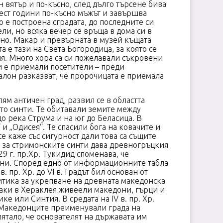
н вятър и по-късно, след дълго търсене бива
шест години по-късно мъжът и завършва
то е построена сградата, до последните си
ли, но всяка вечер се връща в дома си в
ено. Макар и превърната в музей къщата
а е тази на Света Богородица, за която се
ия. Много хора са си пожелавали съкровени
ни е приемали посетители – преди
салон разказват, че пророчицата е приемала
ям античен град, развил се в областта
ето синти. Те обитавали земите между
 река Струма и на юг до Беласица. В
и „Одисея“. Те спасили бога на ковачите и
е каже със сигурност дали това са същите
я за стримонските синти дава древногръцкия
 г. пр.Хр. Тукидид споменава, че
еони. Според едно от информационните табла
пр. Хр. до VI в. Градът бил основан от
литика за укрепване на древната македонска
раки в Хераклея живеели македони, гърци и
 или Синтия. В средата на ІV в. пр. Хр.
. Македонците преименували града на
ятало, че основателят на държавата им