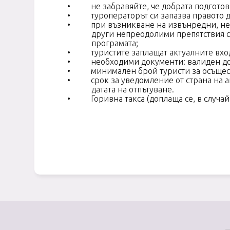
•
не забравяйте, че добрата подгото
•
туроператорът си запазва правото 
•
при възникване на извънредни, не
други непреодолими препятствия се
програмата;
•
туристите заплащат актуалните вхо
•
необходими документи: валиден док
•
минимален брой туристи за осъщест
•
срок за уведомление от страна на 
датата на отпътуване.
•
Горивна такса (доплаща се, в случа