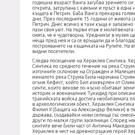
годишна възраст Ванга загубва зрението си в
открита, затрупана с камъни и пръст в една
къщата в Петрич. Баба Ванга прекарва голяма 
дни. През последните 15 години от живота си
Петрич. Днес всичко в тази къща е запазен
пази своя уют. На първи етаж е молитвената 
смята, че е чудотворна. Уредникът в музея 
неща пред нея и са се връщали да и благодар
построяването на къщичката на Рупите. На вт
видни посетители.
Следва посещение на Хераклея Синтика. Хера
Синтика по средното течение на река Струма
източните склонове на Огражден и Малешевс
миналото река Струма била наричана Стримон
огъня Хефест, който бил изхвърлен от Олимп 
синти, които векове по-късно обитават зем
историк и военачалник Тукидид при описание
тракийската войска достига необитаемата пл
в археологическия обект, Хераклея Синтика с
Филип ІІ (бащата на Александър Велики) в п
държава, създавайки нови селища със смесе
други по-малки групи заселници. Според няк
синтите вече били част от Антична Македон
Хераклея в чест на древногръцкия герой Хер