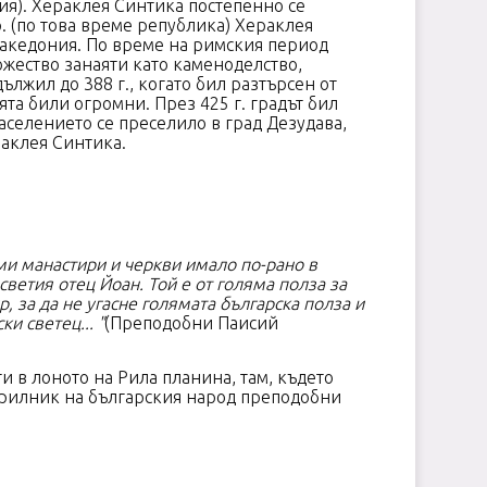
ия). Хераклея Синтика постепенно се
. (по това време република) Хераклея
 Македония. По време на римския период
ожество занаяти като каменоделство,
лжил до 388 г., когато бил разтърсен от
та били огромни. През 425 г. градът бил
аселението се преселило в град Дезудава,
дения за Хераклея Синтика.
леми манастири и черкви имало по-рано в
ветия отец Йоан. Той е от голяма полза за
, за да не угасне голямата българска полза и
и светец... "
(Преподобни Паисий
 в лоното на Рила планина, там, където
акрилник на българския народ преподобни