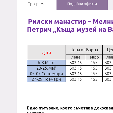
Програма
Подобни оферти
Рилски манастир – Мелни
Петрич ,,Къща музей на В
Цена от Варна
Це
Дати
лева
евро
лев
6-8.Март
303,15
155
303,
23-25.Май
303,15
155
303,
05-07.Септември
303,15
155
303,
27-29.Ноември
303,15
155
303,
Едно пътуване, което съчетава докосван
старини.