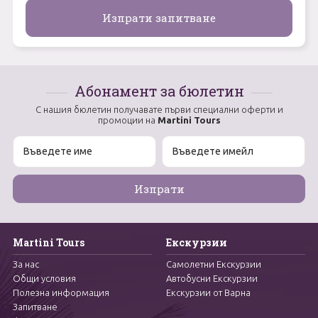
Абонамент за бюлетин
С нашия бюлетин получавате първи специални оферти и
промоции на
Martini Tours
Martini Tours
Екскурзии
За нас
Самолетни Екскурзии
Общи условия
Автобусни Екскурзии
Полезна информация
Екскурзии от Варна
Запитване