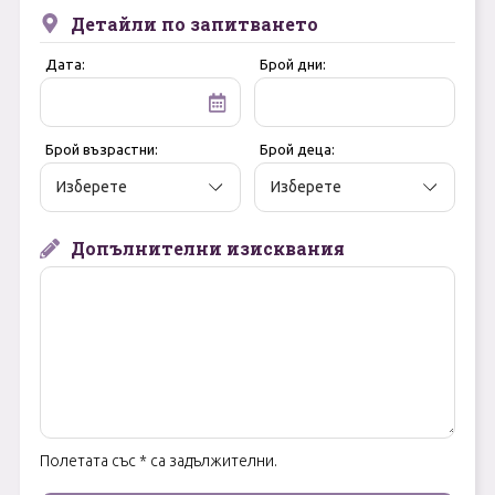
Детайли по запитването
Май
0894 466 775
Форма за запитване
Дата:
Брой дни:
Юни
Юли
Свържете се с нас
Брой възрастни:
Брой деца:
Август
Септември
Допълнителни изисквания
Октомври
Ноември
Декември
Полетата със * са задължителни.