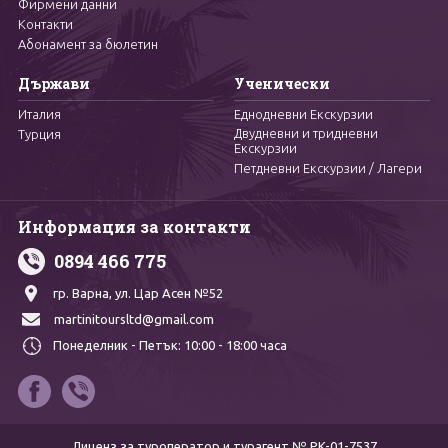
Фирмени данни
Контакти
Абонамент за бюлетин
Държави
Ученически
Италия
Еднодневни Екскурзии
Двудневни и тридневни
Турция
Екскурзии
Петдневни Екскурзии / Лагери
Информация за контакти
0894 466 775
гр. Варна,
ул. Цар Асен №52
martinitoursltd@gmail.com
Понеделник - Петък:
10:00 - 18:00 часа
Лиценз за туроператор и турагент № PK-01-7537